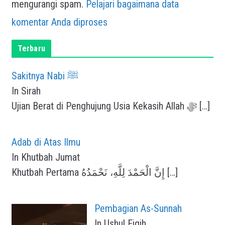
mengurangi spam.
Pelajari bagaimana data
komentar Anda diproses
Terbaru
Sakitnya Nabi ﷺ
In Sirah
Ujian Berat di Penghujung Usia Kekasih Allah ﷻ
[…]
Adab di Atas Ilmu
In Khutbah Jumat
Khutbah Pertama إِنَّ الْحَمْدَ لِلَّهِ، نَحْمَدُهُ
[…]
Pembagian As-Sunnah
In Ushul Fiqih