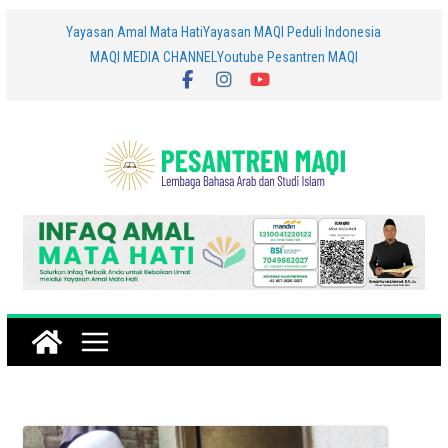
Skip
Yayasan Amal Mata Hati
Yayasan MAQI Peduli Indonesia
MAQI MEDIA CHANNEL
Youtube Pesantren MAQI
to
content