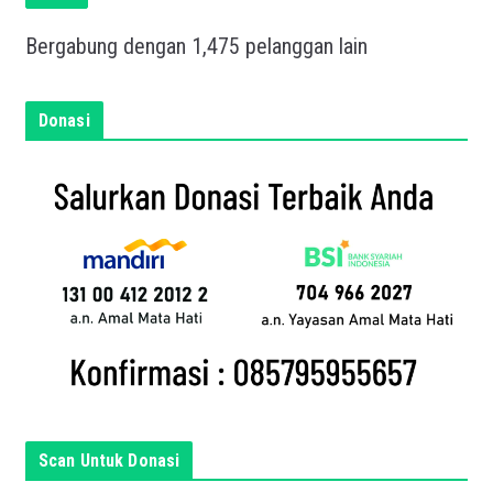
k
a
Bergabung dengan 1,475 pelanggan lain
n
e
m
Donasi
a
i
l
a
n
d
a
d
i
s
i
n
Scan Untuk Donasi
i