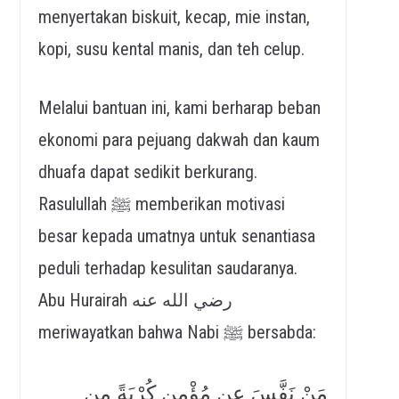
menyertakan biskuit, kecap, mie instan,
kopi, susu kental manis, dan teh celup.
Melalui bantuan ini, kami berharap beban
ekonomi para pejuang dakwah dan kaum
dhuafa dapat sedikit berkurang.
Rasulullah ﷺ memberikan motivasi
besar kepada umatnya untuk senantiasa
peduli terhadap kesulitan saudaranya.
Abu Hurairah رضي الله عنه
meriwayatkan bahwa Nabi ﷺ bersabda:
مَنْ نَفَّسَ عن مُؤْمِنٍ كُرْبَةً مِن