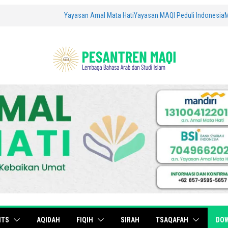
Yayasan Amal Mata Hati
Yayasan MAQI Peduli Indonesia
ITS
AQIDAH
FIQIH
SIRAH
TSAQAFAH
DO