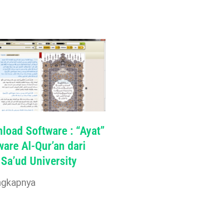
load Software : “Ayat”
ware Al-Qur’an dari
 Sa’ud University
ngkapnya