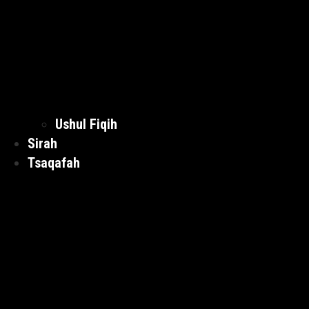
Ushul Fiqih
Sirah
Tsaqafah