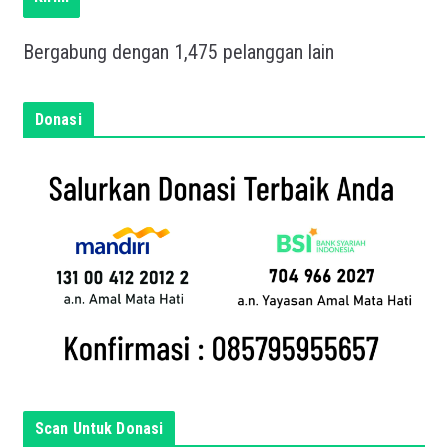
k
a
Bergabung dengan 1,475 pelanggan lain
n
e
m
Donasi
a
i
l
a
n
d
a
d
i
s
i
n
Scan Untuk Donasi
i