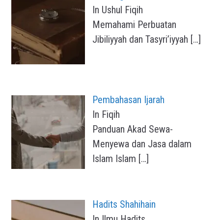
In Ushul Fiqih
Memahami Perbuatan
Jibiliyyah dan Tasyri’iyyah
[…]
Pembahasan Ijarah
In Fiqih
Panduan Akad Sewa-
Menyewa dan Jasa dalam
Islam Islam
[…]
Hadits Shahihain
In Ilmu Hadits