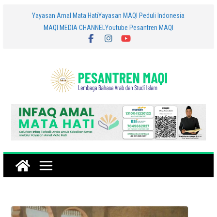
Skip
Yayasan Amal Mata Hati
Yayasan MAQI Peduli Indonesia
MAQI MEDIA CHANNEL
Youtube Pesantren MAQI
to
content