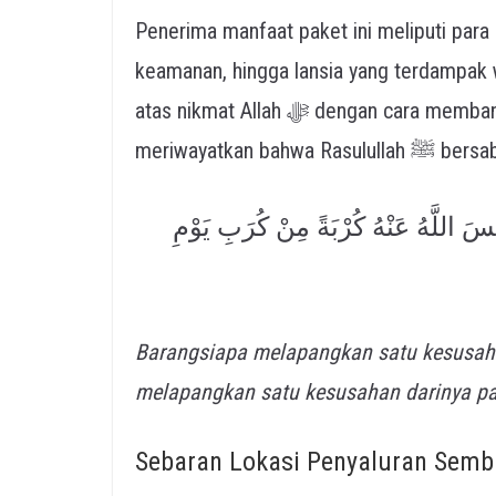
Penerima manfaat paket ini meliputi para 
keamanan, hingga lansia yang terdampak 
atas nikmat Allah ﷻ dengan cara membantu sesama manusia. Abu Hurairah رضي الله عنه
meriwayatkan bahwa Rasulull
سَ اللَّهُ عَنْهُ كُرْبَةً مِنْ كُرَبِ يَوْمِ
Barangsiapa melapangkan satu kesusaha
melapangkan satu kesusahan darinya pa
Sebaran Lokasi Penyaluran Sem