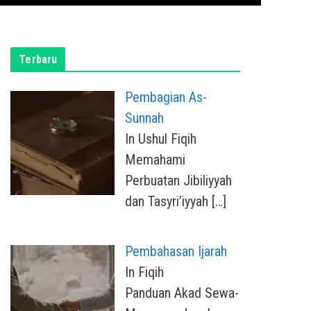
Terbaru
Pembagian As-
Sunnah
In Ushul Fiqih
Memahami
Perbuatan Jibiliyyah
dan Tasyri’iyyah
[…]
Pembahasan Ijarah
In Fiqih
Panduan Akad Sewa-