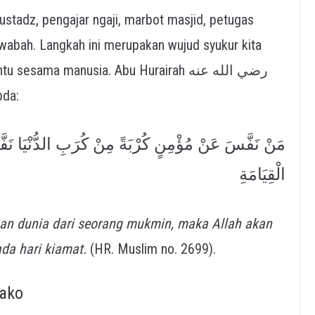
ustadz, pengajar ngaji, marbot masjid, petugas
wabah. Langkah ini merupakan wujud syukur kita
ah ﷺ bersabda:
مَنْ نَفَّسَ عَنْ مُؤْمِنٍ كُرْبَةً مِنْ كُرَبِ الدُّنْيَا نَفَّ
الْقِيَامَةِ
n dunia dari seorang mukmin, maka Allah akan
da hari kiamat.
(HR. Muslim no. 2699).
bako