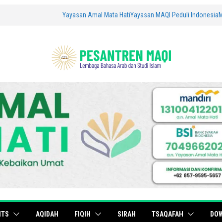
Yayasan Amal Mata Hati
Yayasan MAQI Peduli Indonesia
ITS
AQIDAH
FIQIH
SIRAH
TSAQAFAH
DO