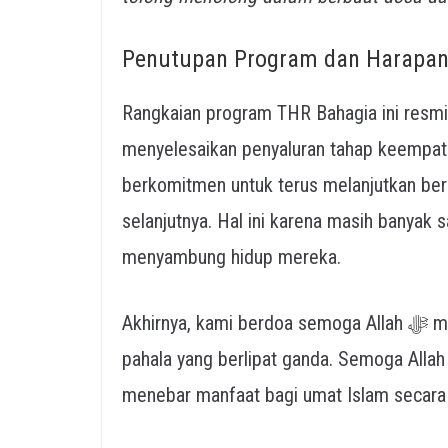
Penutupan Program dan Harapan
Rangkaian program THR Bahagia ini resmi
menyelesaikan penyaluran tahap keempat
berkomitmen untuk terus melanjutkan ber
selanjutnya. Hal ini karena masih banyak 
menyambung hidup mereka.
Akhirnya, kami berdoa semoga Allah ﷻ membalas setiap amal ibadah para donatur dengan
pahala yang berlipat ganda. Semoga Allah ﷻ senantiasa menjaga keikhlasan kita dala
menebar manfaat bagi umat Islam secara l