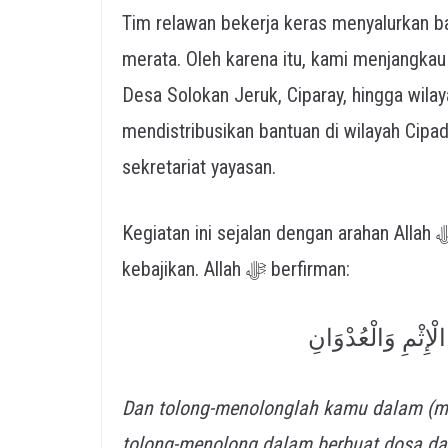
Tim relawan bekerja keras menyalurkan ba
merata. Oleh karena itu, kami menjangkau 
Desa Solokan Jeruk, Ciparay, hingga wilay
mendistribusikan bantuan di wilayah Cipadu
sekretariat yayasan.
Kegiatan ini sejalan dengan arahan Allah ﷻ untuk saling tolong-menolong dalam mengerjakan
kebajikan. Allah ﷻ berfirman:
لْإِثْمِ وَالْعُدْوَانِ
Dan tolong-menolonglah kamu dalam (me
tolong-menolong dalam berbuat dosa da