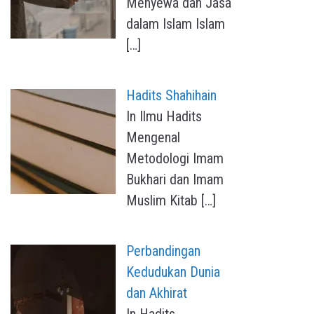
Menyewa dan Jasa
dalam Islam Islam
[…]
Hadits Shahihain
In Ilmu Hadits
Mengenal
Metodologi Imam
Bukhari dan Imam
Muslim Kitab
[…]
Perbandingan
Kedudukan Dunia
dan Akhirat
In Hadits