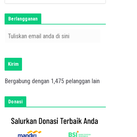
Berlangganan
T
u
l
i
s
Kirim
k
a
Bergabung dengan 1,475 pelanggan lain
n
e
m
Donasi
a
i
l
a