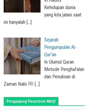
Kehidupan dunia
yang kita jalani saat
ini hanyalah
[…]
Sejarah
Pengumpulan Al-
Qur’an
In Ulumul Quran
Metode Penghafalan
dan Penulisan di
Zaman Nabi ﷺ
[…]
Pengunjung Pesantren MAQI