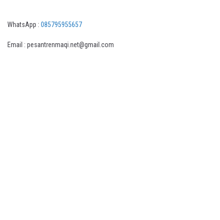
WhatsApp :
085795955657
Email : pesantrenmaqi.net@gmail.com