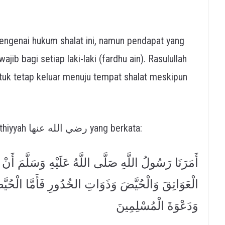
ngenai hukum shalat ini, namun pendapat yang
ib bagi setiap laki-laki (fardhu ain). Rasulullah
Hal ini sesuai dengan hadits dari Ummu ‘Athiyyah رضي الله عنها yang berkata:
أَمَرَنَا رَسُولُ اللَّهِ صَلَّى اللَّهُ عَلَيْهِ وَسَلَّمَ أ
الْعَوَاتِقَ وَالْحُيَّضَ وَذَوَاتِ الخُدُورِ فَأَمَّا الْحُيَّ
وَدَعْوَةَ الْمُسْلِمِينَ