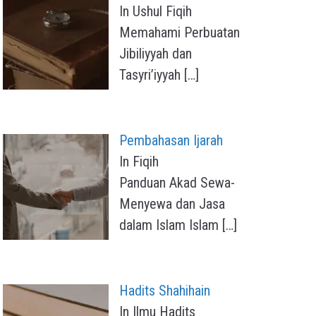
In Ushul Fiqih
Memahami Perbuatan
Jibiliyyah dan
Tasyri’iyyah
[…]
Pembahasan Ijarah
In Fiqih
Panduan Akad Sewa-
Menyewa dan Jasa
dalam Islam Islam
[…]
Hadits Shahihain
In Ilmu Hadits