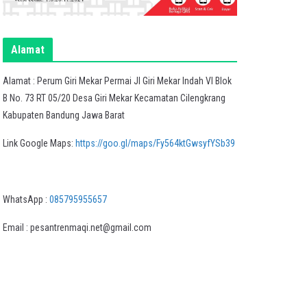
Alamat
Alamat : Perum Giri Mekar Permai Jl Giri Mekar Indah VI Blok
B No. 73 RT 05/20 Desa Giri Mekar Kecamatan Cilengkrang
Kabupaten Bandung Jawa Barat
Link Google Maps:
https://goo.gl/maps/Fy564ktGwsyfYSb39
WhatsApp :
085795955657
Email : pesantrenmaqi.net@gmail.com