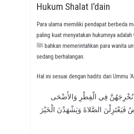
Hukum Shalat I’dain
Para ulama memiliki pendapat berbeda me
paling kuat menyatakan hukumnya adalah waj
ﷺ bahkan memerintahkan para wanita untuk tetap keluar menuju tempat shalat meskipun
sedang berhalangan.
َنْ نُخْرِجَهُنَّ فِي الْفِطْرِ وَالأَضْحَى
ضُ فَيَعْتَزِلْنَ الصَّلاةَ وَيَشْهَدْنَ الْخَيْرَ