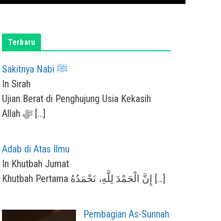
Terbaru
Sakitnya Nabi ﷺ
In Sirah
Ujian Berat di Penghujung Usia Kekasih
Allah ﷻ
[…]
Adab di Atas Ilmu
In Khutbah Jumat
Khutbah Pertama إِنَّ الْحَمْدَ لِلَّهِ، نَحْمَدُهُ
[…]
Pembagian As-Sunnah