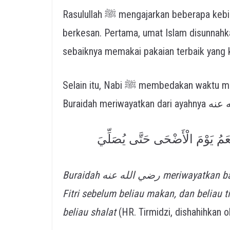
Rasulullah ﷺ mengajarkan beberapa kebiasaan mulia agar suasana hari raya semakin
berkesan. Pertama, umat Islam disunnahk
sebaiknya memakai pakaian terbaik yang ki
Selain itu, Nabi ﷺ membedakan waktu makan antara dua hari raya tersebut. Abdullah bin
ْعَمُ يَوْمَ الْأَضْحَى حَتَّى يُصَلِّيَ
Buraidah رضي الله عنه meriwayatkan bahwa Nabi ﷺ tidak keluar pada hari raya Idul
Fitri sebelum beliau makan, dan beliau 
beliau shalat
(HR. Tirmidzi, dishahihkan ol