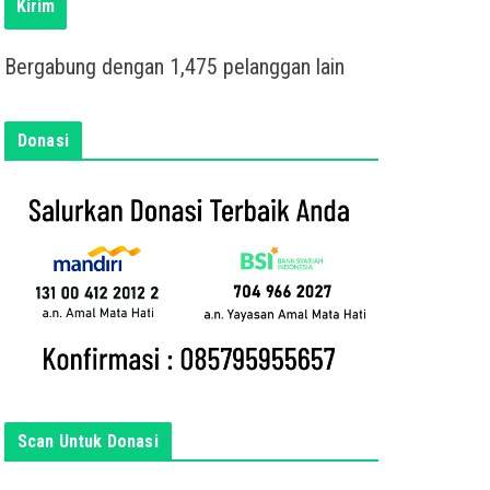
s
Kirim
k
a
Bergabung dengan 1,475 pelanggan lain
n
e
m
Donasi
a
i
l
a
n
d
a
d
i
s
i
Scan Untuk Donasi
n