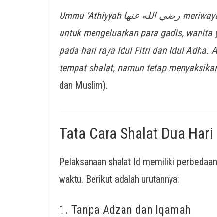
Ummu ‘Athiyyah رضي الله عنها meriwayatkan bahwa Rasulullah ﷺ memerintahkan kami
untuk mengeluarkan para gadis, wanita y
pada hari raya Idul Fitri dan Idul Adha
tempat shalat, namun tetap menyaksika
dan Muslim).
Tata Cara Shalat Dua Hari
Pelaksanaan shalat Id memiliki perbedaan 
waktu. Berikut adalah urutannya:
1. Tanpa Adzan dan Iqamah