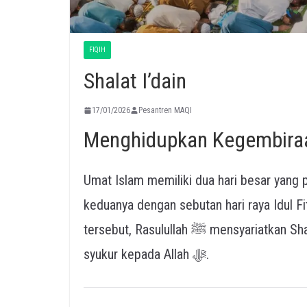
FIQIH
Shalat I’dain
17/01/2026
Pesantren MAQI
Menghidupkan Kegembiraa
Umat Islam memiliki dua hari besar yang 
keduanya dengan sebutan hari raya Idul Fi
tersebut, Rasulullah ﷺ mensyariatkan Shalat I’dain atau shalat dua hari raya sebagai bentuk
syukur kepada Allah ﷻ.