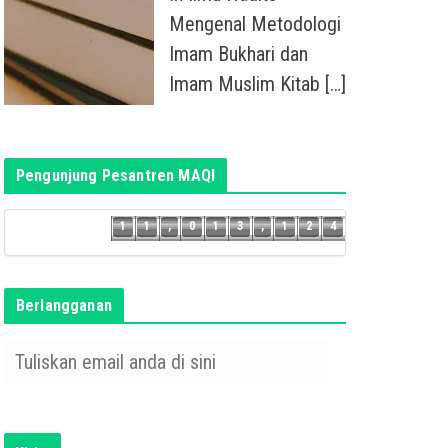
Mengenal Metodologi
Imam Bukhari dan
Imam Muslim Kitab
[…]
Pengunjung Pesantren MAQI
3
1
1
,
0
1
3
,
1
2
4
1
1
,
0
1
3
,
1
2
Berlangganan
T
u
l
i