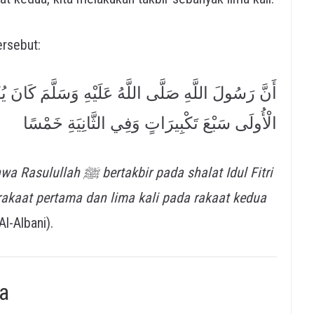
hal tersebut:
أَنَّ رَسُولَ اللَّهِ صَلَّى اللَّهُ عَلَيْهِ وَسَلَّمَ كَانَ
الْأُولَى سَبْعَ تَكْبِيرَاتٍ وَفِي الثَّانِيَةِ خَمْسًا
rakaat pertama dan lima kali pada rakaat kedua
l-Albani).
a