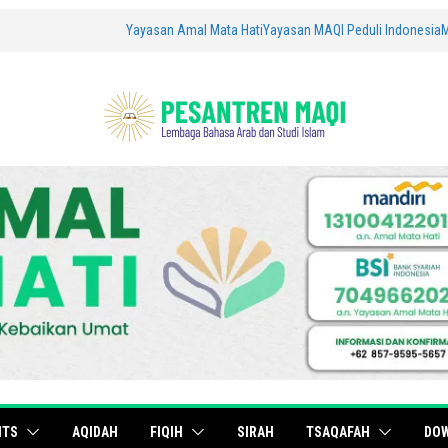
Yayasan Amal Mata Hati
Yayasan MAQI Peduli Indonesia
ITS
AQIDAH
FIQIH
SIRAH
TSAQAFAH
DO