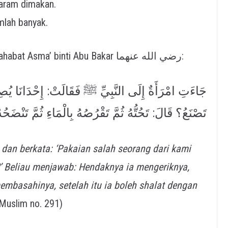
haram dimakan.
mlah banyak.
Dalilnya adalah sabda Rasulullah ﷺ dari sahabat Asma’ binti Abu Bakar رضي الله عنهما:
جَاءَتِ امْرَأَةٌ إِلَى النَّبِيِّ ﷺ فَقَالَتْ: إِحْدَانَا يُص
تَصْنَعُ؟ قَالَ: تَحُتُّهُ ثُمَّ تَقْرُصُهُ بِالْمَاءِ ثُمَّ تَنْضَحُ
’ Beliau menjawab: Hendaknya ia mengeriknya,
embasahinya, setelah itu ia boleh shalat dengan
 Muslim no. 291)