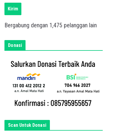
i
s
Kirim
k
a
Bergabung dengan 1,475 pelanggan lain
n
e
m
Donasi
a
i
l
a
n
d
a
d
i
s
Scan Untuk Donasi
i