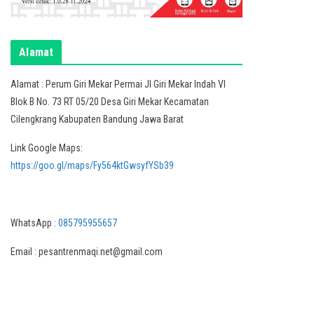
Alamat
Alamat : Perum Giri Mekar Permai Jl Giri Mekar Indah VI
Blok B No. 73 RT 05/20 Desa Giri Mekar Kecamatan
Cilengkrang Kabupaten Bandung Jawa Barat
Link Google Maps:
https://goo.gl/maps/Fy564ktGwsyfYSb39
WhatsApp :
085795955657
Email : pesantrenmaqi.net@gmail.com