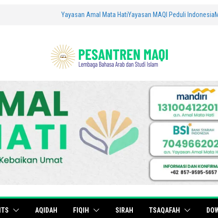
Yayasan Amal Mata Hati
Yayasan MAQI Peduli Indonesia
ITS
AQIDAH
FIQIH
SIRAH
TSAQAFAH
DO