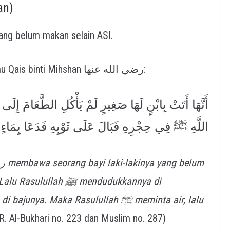
an)
 yang belum makan selain ASI.
Rasulullah ﷺ bersabda dari sahabat Ummu Qais binti Mihshan رضي الله عنها:
أَنَّهَا أَتَتْ بِابْنٍ لَهَا صَغِيرٍ لَمْ يَأْكُلِ الطَّعَامَ 
اللَّهِ ﷺ فِي حِجْرِهِ فَبَالَ عَلَى ثَوْبِهِ فَدَعَا بِمَاءٍ ف
. Maka Rasulullah ﷺ meminta air, lalu
. Al-Bukhari no. 223 dan Muslim no. 287)