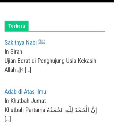
Terbaru
Sakitnya Nabi ﷺ
In Sirah
Ujian Berat di Penghujung Usia Kekasih
Allah ﷻ
[…]
Adab di Atas Ilmu
In Khutbah Jumat
Khutbah Pertama إِنَّ الْحَمْدَ لِلَّهِ، نَحْمَدُهُ
[…]