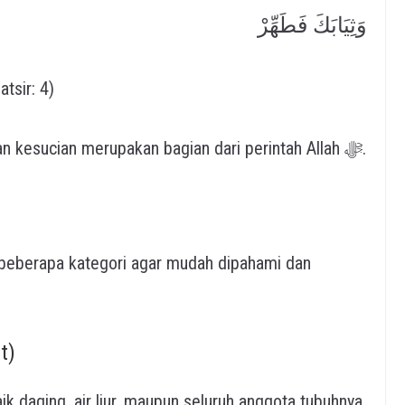
وَثِيَابَكَ فَطَهِّرْ
tsir: 4)
Ayat ini menegaskan bahwa kebersihan dan kesucian merupakan bagian dari perintah Allah ﷻ.
 beberapa kategori agar mudah dipahami dan
t)
aik daging, air liur, maupun seluruh anggota tubuhnya.