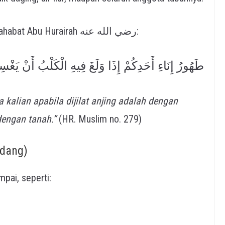
Dalilnya adalah sabda Rasulullah ﷺ dari sahabat Abu Hurairah رضي الله عنه:
طَهُورُ إِنَاءِ أَحَدِكُمْ إِذَا وَلَغَ فِيهِ الْكَلْبُ أَنْ يَغْسِ
 kalian apabila dijilat anjing adalah dengan
dengan tanah.”
(HR. Muslim no. 279)
edang)
pai, seperti: