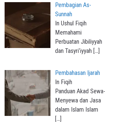
Pembagian As-
Sunnah
In Ushul Fiqih
Memahami
Perbuatan Jibiliyyah
dan Tasyri’iyyah
[…]
Pembahasan Ijarah
In Fiqih
Panduan Akad Sewa-
Menyewa dan Jasa
dalam Islam Islam
[…]