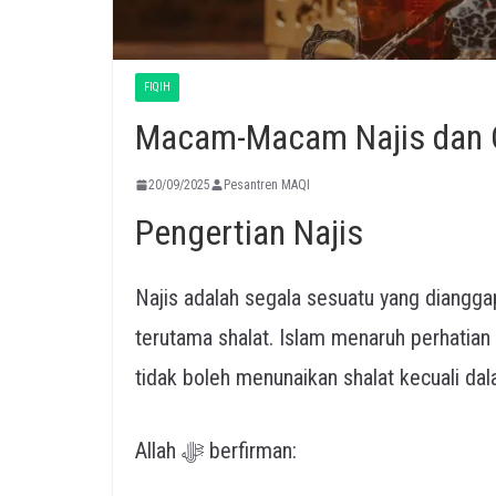
FIQIH
Macam-Macam Najis dan 
20/09/2025
Pesantren MAQI
Pengertian Najis
Najis adalah segala sesuatu yang diangga
terutama shalat. Islam menaruh perhatian
tidak boleh menunaikan shalat kecuali dal
Allah ﷻ berfirman: