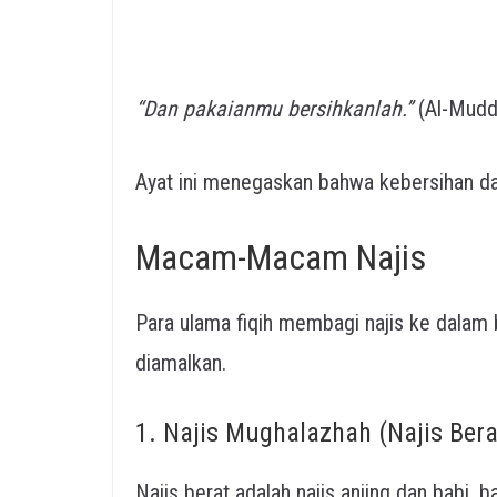
“Dan pakaianmu bersihkanlah.”
(Al-Mudda
Macam-Macam Najis
Para ulama fiqih membagi najis ke dalam
diamalkan.
1. Najis Mughalazhah (Najis Bera
Najis berat adalah najis anjing dan babi, b