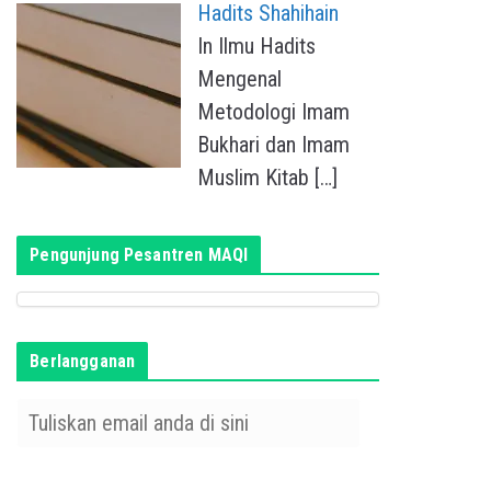
Hadits Shahihain
In Ilmu Hadits
Mengenal
Metodologi Imam
Bukhari dan Imam
Muslim Kitab
[…]
Pengunjung Pesantren MAQI
Berlangganan
T
u
l