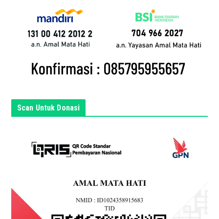
a
n
d
a
d
i
s
i
n
Scan Untuk Donasi
i