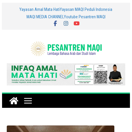
Skip
Yayasan Amal Mata Hati
Yayasan MAQI Peduli Indonesia
MAQI MEDIA CHANNEL
Youtube Pesantren MAQI
to
content