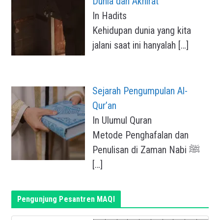
Dunia dan Akhirat
In Hadits
Kehidupan dunia yang kita
jalani saat ini hanyalah
[…]
Sejarah Pengumpulan Al-
Qur’an
In Ulumul Quran
Metode Penghafalan dan
Penulisan di Zaman Nabi ﷺ
[…]
Pengunjung Pesantren MAQI
0
9