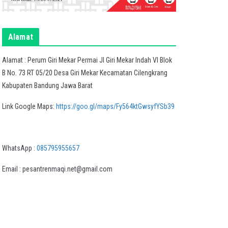
Alamat
Alamat : Perum Giri Mekar Permai Jl Giri Mekar Indah VI Blok
B No. 73 RT 05/20 Desa Giri Mekar Kecamatan Cilengkrang
Kabupaten Bandung Jawa Barat
Link Google Maps:
https://goo.gl/maps/Fy564ktGwsyfYSb39
WhatsApp :
085795955657
Email : pesantrenmaqi.net@gmail.com