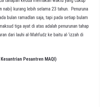
ada tahapan kedua memakan waktu yang cukup
n nabi) kurang lebih selama 23 tahun. Penuruna
da bulan ramadlan saja, tapi pada setiap bulam
aksud tiga ayat di atas adalah penurunan tahap
an dari lauhi al-Mahfudz ke baitu al-‘izzah di
g Kesantrian Pesantren MAQI)