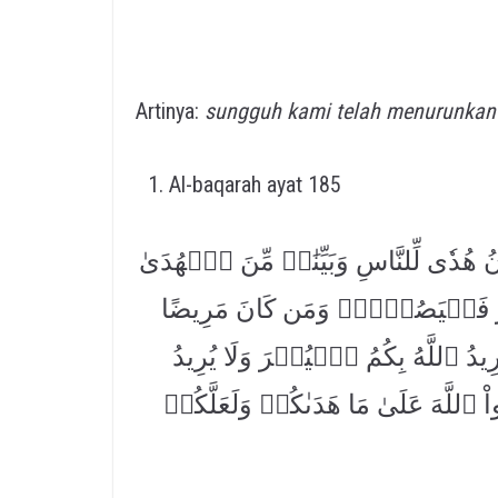
Artinya:
sungguh kami telah menurunkan
Al-baqarah ayat 185
ُدٗى لِّلنَّاسِ وَبَيِّنَٰتٖ مِّنَ ٱلۡهُدَىٰ
 فَلۡيَصُمۡهُۖ وَمَن كَانَ مَرِيضًا
دُ ٱللَّهُ بِكُمُ ٱلۡيُسۡرَ وَلَا يُرِيدُ
ْ ٱللَّهَ عَلَىٰ مَا هَدَىٰكُمۡ وَلَعَلَّكُمۡ