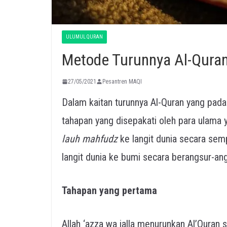
ULUMUL QURAN
Metode Turunnya Al-Qura
27/05/2021
Pesantren MAQI
Dalam kaitan turunnya Al-Quran yang pada 
tahapan yang disepakati oleh para ulama y
lauh mahfudz
ke langit dunia secara sem
langit dunia ke bumi secara berangsur-an
Tahapan yang pertama
Allah ‘azza wa jalla menurunkan Al’Quran