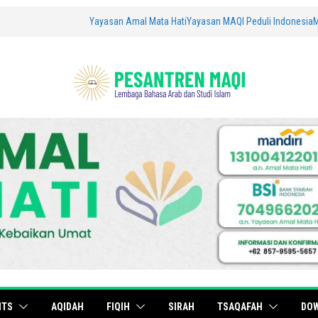
Yayasan Amal Mata Hati
Yayasan MAQI Peduli Indonesia
ITS
AQIDAH
FIQIH
SIRAH
TSAQAFAH
DO