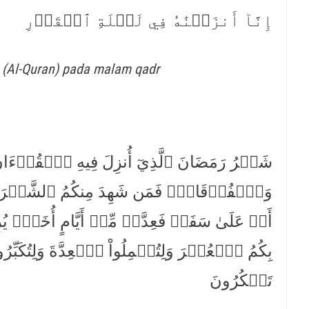
إِنَّآ أَنزَلۡنَٰهُ فِي لَيۡلَةِ ٱلۡقَدۡرِ
 (Al-Quran) pada malam qadr
شَهۡرُ رَمَضَانَ ٱلَّذِيٓ أُنزِلَ فِيهِ ٱلۡقُرۡءَانُ ه
وَٱلۡفُرۡقَانِۚ فَمَن شَهِدَ مِنكُمُ ٱلشَّهۡرَ
أَوۡ عَلَىٰ سَفَرٖ فَعِدَّةٞ مِّنۡ أَيَّامٍ أُخَرَۗ يُرِي
بِكُمُ ٱلۡعُسۡرَ وَلِتُكۡمِلُواْ ٱلۡعِدَّةَ وَلِتُكَبِّرُوا
تَشۡكُرُونَ