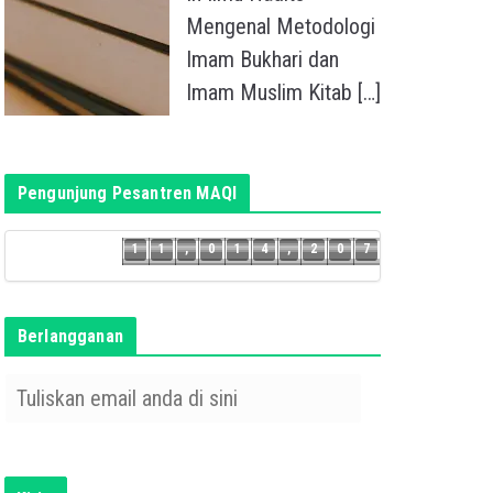
Mengenal Metodologi
Imam Bukhari dan
Imam Muslim Kitab
[…]
Pengunjung Pesantren MAQI
6
1
1
,
0
1
4
,
2
0
7
1
1
,
0
1
4
,
2
0
Berlangganan
T
u
l
i