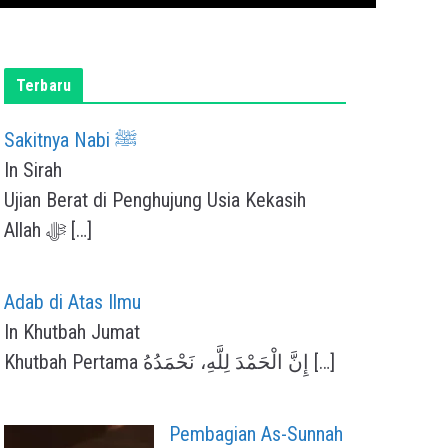
Terbaru
Sakitnya Nabi ﷺ
In Sirah
Ujian Berat di Penghujung Usia Kekasih
Allah ﷻ
[…]
Adab di Atas Ilmu
In Khutbah Jumat
Khutbah Pertama إِنَّ الْحَمْدَ لِلَّهِ، نَحْمَدُهُ
[…]
Pembagian As-Sunnah