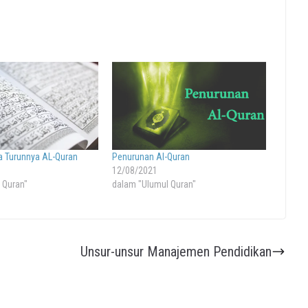
a Turunnya AL-Quran
Penurunan Al-Quran
12/08/2021
 Quran"
dalam "Ulumul Quran"
Unsur-unsur Manajemen Pendidikan