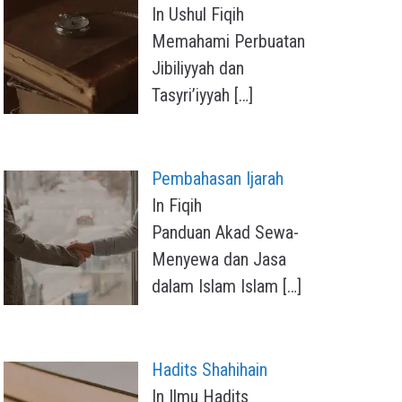
In Ushul Fiqih
Memahami Perbuatan
Jibiliyyah dan
Tasyri’iyyah
[…]
Pembahasan Ijarah
In Fiqih
Panduan Akad Sewa-
Menyewa dan Jasa
dalam Islam Islam
[…]
Hadits Shahihain
In Ilmu Hadits