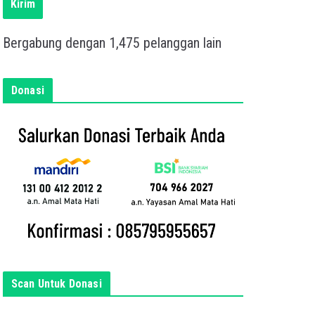
s
Kirim
k
a
Bergabung dengan 1,475 pelanggan lain
n
e
m
Donasi
a
i
l
a
n
d
a
d
i
s
i
Scan Untuk Donasi
n