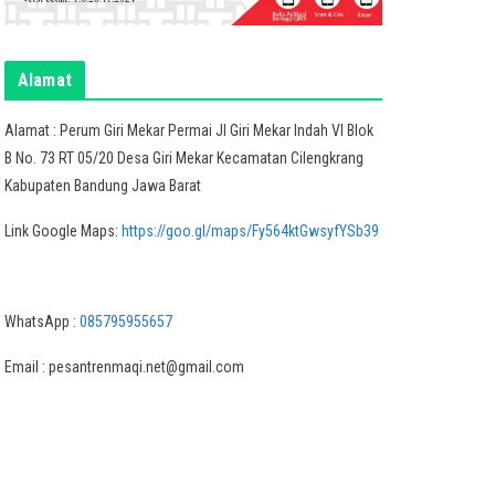
Alamat
Alamat : Perum Giri Mekar Permai Jl Giri Mekar Indah VI Blok
B No. 73 RT 05/20 Desa Giri Mekar Kecamatan Cilengkrang
Kabupaten Bandung Jawa Barat
Link Google Maps:
https://goo.gl/maps/Fy564ktGwsyfYSb39
WhatsApp :
085795955657
Email : pesantrenmaqi.net@gmail.com