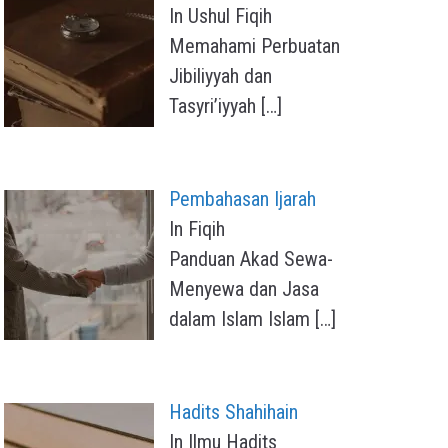
In Ushul Fiqih
Memahami Perbuatan
Jibiliyyah dan
Tasyri’iyyah
[…]
Pembahasan Ijarah
In Fiqih
Panduan Akad Sewa-
Menyewa dan Jasa
dalam Islam Islam
[…]
Hadits Shahihain
In Ilmu Hadits