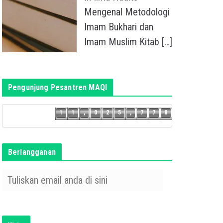
Mengenal Metodologi
Imam Bukhari dan
Imam Muslim Kitab
[…]
Pengunjung Pesantren MAQI
7
1
1
,
0
2
5
,
7
7
8
1
1
,
0
2
5
,
7
7
Berlangganan
T
u
l
i