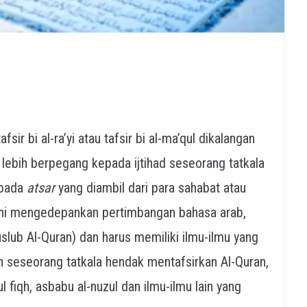
afsir bi al-ra’yi atau tafsir bi al-ma’qul dikalangan
i, lebih berpegang kepada ijtihad seseorang tatkala
 pada
atsar
yang diambil dari para sahabat atau
r ini mengedepankan pertimbangan bahasa arab,
lub Al-Quran) dan harus memiliki ilmu-ilmu yang
eh seseorang tatkala hendak mentafsirkan Al-Quran,
l fiqh, asbabu al-nuzul dan ilmu-ilmu lain yang