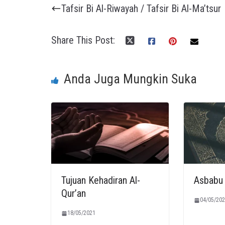
Tafsir Bi Al-Riwayah / Tafsir Bi Al-Ma’tsur
Share This Post:
Anda Juga Mungkin Suka
Tujuan Kehadiran Al-
Asbabu 
Qur’an
04/05/202
18/05/2021