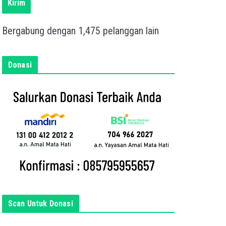
s
Kirim
k
a
Bergabung dengan 1,475 pelanggan lain
n
e
m
Donasi
a
i
l
a
n
d
a
d
i
s
i
Scan Untuk Donasi
n