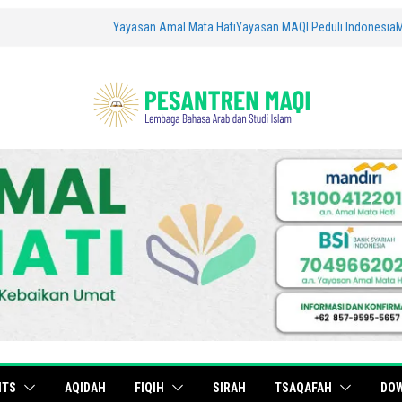
Yayasan Amal Mata Hati
Yayasan MAQI Peduli Indonesia
ITS
AQIDAH
FIQIH
SIRAH
TSAQAFAH
DO