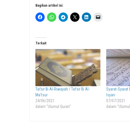
Bagikan artikel ini:
Terkait
Tafsir Bi Al-Riwayah / Tafsir Bi Al-
Syarat-Syarat 
Ma’tsur
Isyari
24/06/2021
07/07/2021
dalam "Ulumul Quran"
dalam "Ulumul