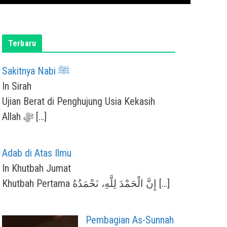
Terbaru
Sakitnya Nabi ﷺ
In Sirah
Ujian Berat di Penghujung Usia Kekasih
Allah ﷻ
[…]
Adab di Atas Ilmu
In Khutbah Jumat
Khutbah Pertama إِنَّ الْحَمْدَ لِلَّهِ، نَحْمَدُهُ
[…]
Pembagian As-Sunnah