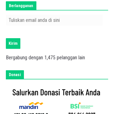
Berlangganan
T
u
l
i
s
Kirim
k
a
Bergabung dengan 1,475 pelanggan lain
n
e
m
Donasi
a
i
l
a
n
d