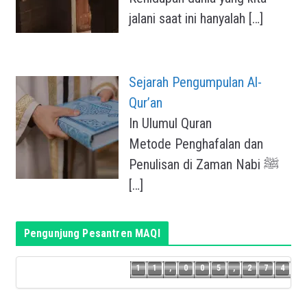
jalani saat ini hanyalah
[…]
Sejarah Pengumpulan Al-
Qur’an
In Ulumul Quran
Metode Penghafalan dan
Penulisan di Zaman Nabi ﷺ
[…]
Pengunjung Pesantren MAQI
3
1
1
,
0
0
5
,
2
7
4
1
1
,
0
0
5
,
2
7