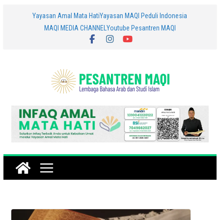
Skip
Yayasan Amal Mata Hati
Yayasan MAQI Peduli Indonesia
MAQI MEDIA CHANNEL
Youtube Pesantren MAQI
to
content