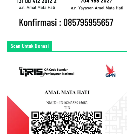
a
d
i
s
i
n
Scan Untuk Donasi
i