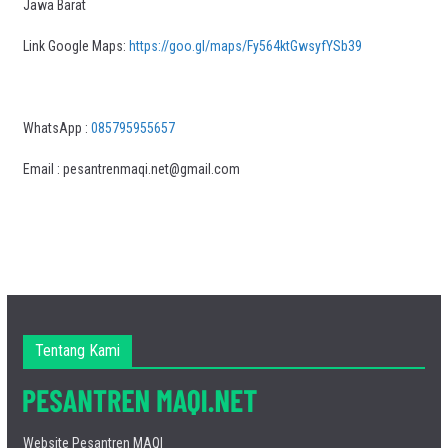
Jawa Barat
Link Google Maps:
https://goo.gl/maps/Fy564ktGwsyfYSb39
WhatsApp :
085795955657
Email : pesantrenmaqi.net@gmail.com
Tentang Kami
Website Pesantren MAQI