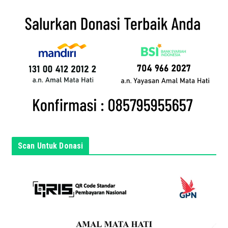
a
i
l
a
n
d
a
d
i
s
i
n
Scan Untuk Donasi
i