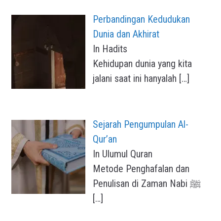
Perbandingan Kedudukan
Dunia dan Akhirat
In Hadits
Kehidupan dunia yang kita
jalani saat ini hanyalah
[…]
Sejarah Pengumpulan Al-
Qur’an
In Ulumul Quran
Metode Penghafalan dan
Penulisan di Zaman Nabi ﷺ
[…]