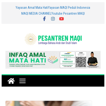
Skip
Yayasan Amal Mata Hati
Yayasan MAQI Peduli Indonesia
MAQI MEDIA CHANNEL
Youtube Pesantren MAQI
to
content