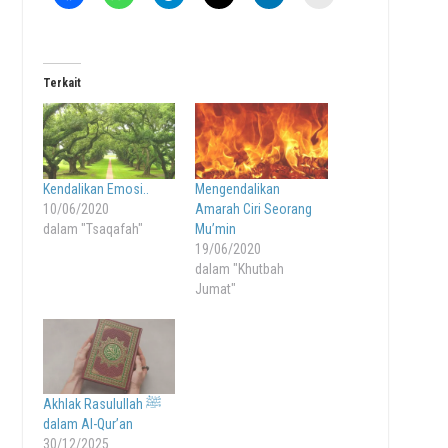
Terkait
Kendalikan Emosi..
Mengendalikan
10/06/2020
Amarah Ciri Seorang
dalam "Tsaqafah"
Mu’min
19/06/2020
dalam "Khutbah
Jumat"
Akhlak Rasulullah ﷺ
dalam Al-Qur’an
30/12/2025