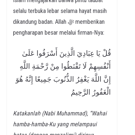
selalu terbuka lebar selama hayat masih
dikandung badan. Allah ﷻ memberikan
pengharapan besar melalui firman-Nya:
قُلْ يَا عِبَادِيَ الَّذِينَ أَسْرَفُوا عَلَىٰ
أَنْفُسِهِمْ لَا تَقْنَطُوا مِنْ رَّحْمَةِ اللَّهِ
إِنَّ اللَّهَ يَغْفِرُ الذُّنُوبَ جَمِيعًا إِنَّهُ هُوَ
الْغَفُورُ الرَّحِيمُ
Katakanlah (Nabi Muhammad), “Wahai
hamba-hamba-Ku yang melampaui
batas (dengan menzalimi) dirinya