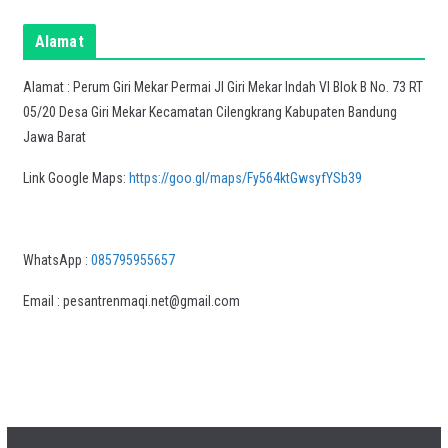
Alamat
Alamat : Perum Giri Mekar Permai Jl Giri Mekar Indah VI Blok B No. 73 RT
05/20 Desa Giri Mekar Kecamatan Cilengkrang Kabupaten Bandung
Jawa Barat
Link Google Maps:
https://goo.gl/maps/Fy564ktGwsyfYSb39
WhatsApp :
085795955657
Email : pesantrenmaqi.net@gmail.com