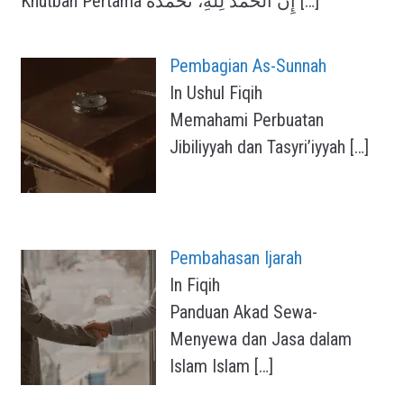
Khutbah Pertama إِنَّ الْحَمْدَ لِلَّهِ، نَحْمَدُهُ
[…]
Pembagian As-Sunnah
In Ushul Fiqih
Memahami Perbuatan
Jibiliyyah dan Tasyri’iyyah
[…]
Pembahasan Ijarah
In Fiqih
Panduan Akad Sewa-
Menyewa dan Jasa dalam
Islam Islam
[…]