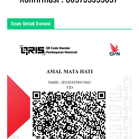
s
i
n
Scan Untuk Donasi
i