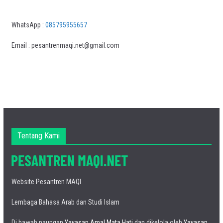
WhatsApp :
085795955657
Email : pesantrenmaqi.net@gmail.com
Tentang Kami
Website Pesantren MAQI
Lembaga Bahasa Arab dan Studi Islam
Di bawah naungan
Yayasan Amal Mata Hati
dan dikelola oleh
Yayasan