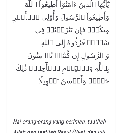
يَٰٓأَيُّهَا ٱلَّذِينَ ءَامَنُوٓاْ أَطِيعُواْ ٱللَّهَ
وَأَطِيعُواْ ٱلرَّسُولَ وَأُوْلِي ٱلۡأَمۡرِ
مِنكُمۡۖ فَإِن تَنَٰزَعۡتُمۡ فِي
شَيۡءٖ فَرُدُّوهُ إِلَى ٱللَّهِ
وَٱلرَّسُولِ إِن كُنتُمۡ تُؤۡمِنُونَ
بِٱللَّهِ وَٱلۡيَوۡمِ ٱلۡأٓخِرِۚ ذَٰلِكَ
خَيۡرٞ وَأَحۡسَنُ تَأۡوِيلًا
Hai orang-orang yang beriman, taatilah
Allah dan taatilah Rasul (Nya), dan ulil