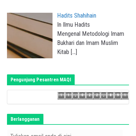
Hadits Shahihain
In Ilmu Hadits
Mengenal Metodologi Imam
Bukhari dan Imam Muslim
Kitab
[…]
Pengunjung Pesantren MAQI
0
1
1
,
0
2
2
,
8
9
1
1
1
,
0
2
2
,
8
9
Berlangganan
T