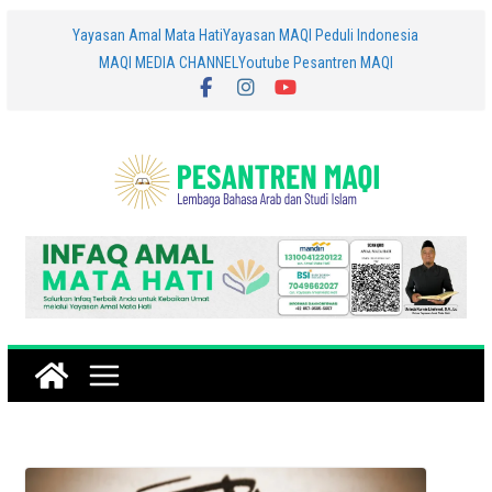
Skip
Yayasan Amal Mata Hati
Yayasan MAQI Peduli Indonesia
MAQI MEDIA CHANNEL
Youtube Pesantren MAQI
to
content