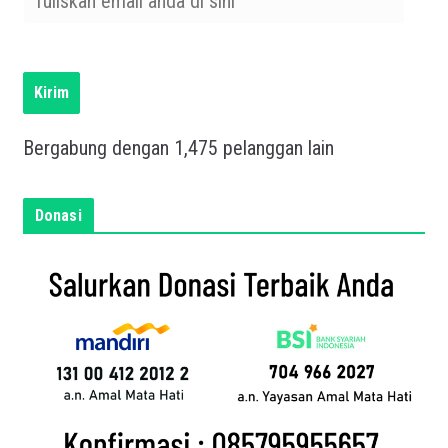
u
l
i
s
Kirim
k
a
Bergabung dengan 1,475 pelanggan lain
n
e
m
Donasi
a
i
l
a
n
d
a
d
i