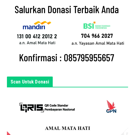
i
l
a
n
d
a
d
i
s
i
n
Scan Untuk Donasi
i