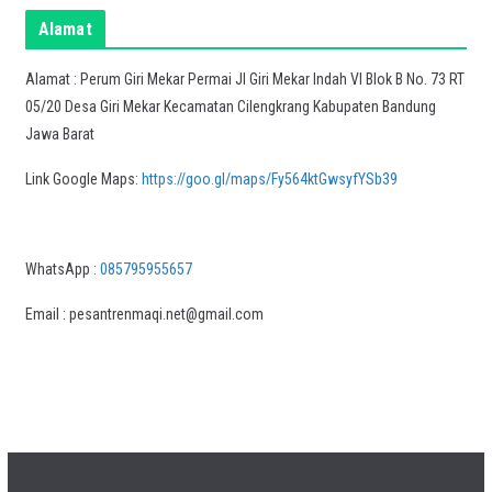
Alamat
Alamat : Perum Giri Mekar Permai Jl Giri Mekar Indah VI Blok B No. 73 RT
05/20 Desa Giri Mekar Kecamatan Cilengkrang Kabupaten Bandung
Jawa Barat
Link Google Maps:
https://goo.gl/maps/Fy564ktGwsyfYSb39
WhatsApp :
085795955657
Email : pesantrenmaqi.net@gmail.com