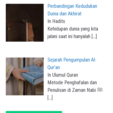
Perbandingan Kedudukan
Dunia dan Akhirat
In Hadits
Kehidupan dunia yang kita
jalani saat ini hanyalah
[…]
Sejarah Pengumpulan Al-
Qur’an
In Ulumul Quran
Metode Penghafalan dan
Penulisan di Zaman Nabi ﷺ
[…]