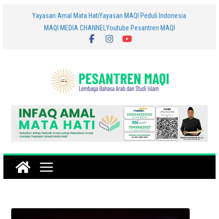
Skip
Yayasan Amal Mata Hati
Yayasan MAQI Peduli Indonesia
MAQI MEDIA CHANNEL
Youtube Pesantren MAQI
to
content