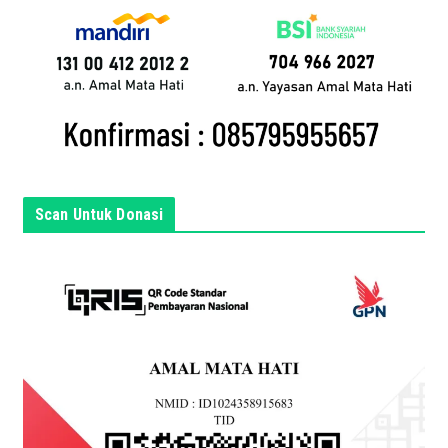
a
n
d
a
d
i
s
i
n
Scan Untuk Donasi
i