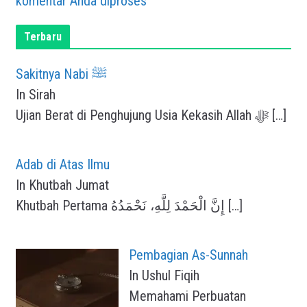
komentar Anda diproses
Terbaru
Sakitnya Nabi ﷺ
In Sirah
Ujian Berat di Penghujung Usia Kekasih Allah ﷻ
[…]
Adab di Atas Ilmu
In Khutbah Jumat
Khutbah Pertama إِنَّ الْحَمْدَ لِلَّهِ، نَحْمَدُهُ
[…]
Pembagian As-Sunnah
In Ushul Fiqih
Memahami Perbuatan