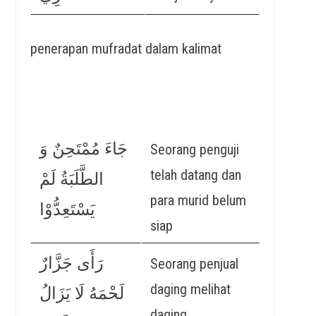
penerapan mufradat dalam kalimat
جَاءَ مُمْتَحِنٌ وَ
Seorang penguji
telah datang dan
الطَّلَبَةُ لَمْ
para murid belum
يَسْتَعِدُّوْا
siap
رَأَى جَزَّارٌ
Seorang penjual
daging melihat
لَحْمَهُ لَا يَزَالُ
daging