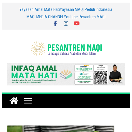
Skip
Yayasan Amal Mata Hati
Yayasan MAQI Peduli Indonesia
MAQI MEDIA CHANNEL
Youtube Pesantren MAQI
to
content