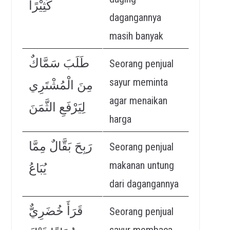
كَثِيْرًا
dagangannya
masih banyak
طَلَبَ سَمَّاكٌ
Seorang penjual
sayur meminta
مِنَ الْمُشْتَرِي
agar menaikan
لِيَرْفَعِ الثَّمَنَ
harga
رَبِحَ بَقَّالٌ مِمَّا
Seorang penjual
makanan untung
يُبَاعُ
dari dagangannya
قَرَأَ خُضَرِيٌّ
Seorang penjual
sayur membaca