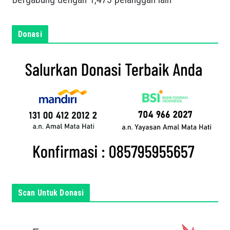
n
e
m
Donasi
a
i
l
a
n
d
a
d
i
s
i
n
Scan Untuk Donasi
i