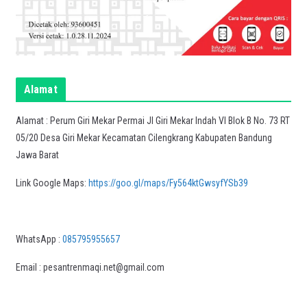
Alamat
Alamat : Perum Giri Mekar Permai Jl Giri Mekar Indah VI Blok B No. 73 RT
05/20 Desa Giri Mekar Kecamatan Cilengkrang Kabupaten Bandung
Jawa Barat
Link Google Maps:
https://goo.gl/maps/Fy564ktGwsyfYSb39
WhatsApp :
085795955657
Email : pesantrenmaqi.net@gmail.com