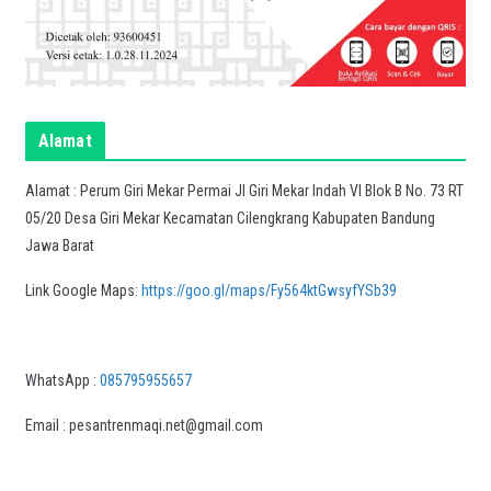
Alamat
Alamat : Perum Giri Mekar Permai Jl Giri Mekar Indah VI Blok B No. 73 RT
05/20 Desa Giri Mekar Kecamatan Cilengkrang Kabupaten Bandung
Jawa Barat
Link Google Maps:
https://goo.gl/maps/Fy564ktGwsyfYSb39
WhatsApp :
085795955657
Email : pesantrenmaqi.net@gmail.com