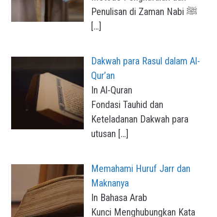
Penulisan di Zaman Nabi ﷺ
[…]
Dakwah para Rasul dalam Al-
Qur’an
In Al-Quran
Fondasi Tauhid dan
Keteladanan Dakwah para
utusan
[…]
Memahami Huruf Jarr dan
Maknanya
In Bahasa Arab
Kunci Menghubungkan Kata