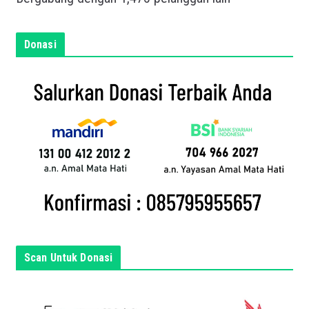
n
e
m
Donasi
a
i
l
a
n
d
a
d
i
s
i
n
Scan Untuk Donasi
i