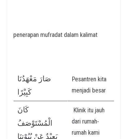
penerapan mufradat dalam kalimat
صَارَ مَعْهَدُنَا
Pesantren kita
menjadi besar
كَبِيْرًا
كَانَ
Klinik itu jauh
dari rumah-
الْمُسْتَوْصَفُ
rumah kami
بَعِيْدٌ عَنْ بُيُوْتِنَا