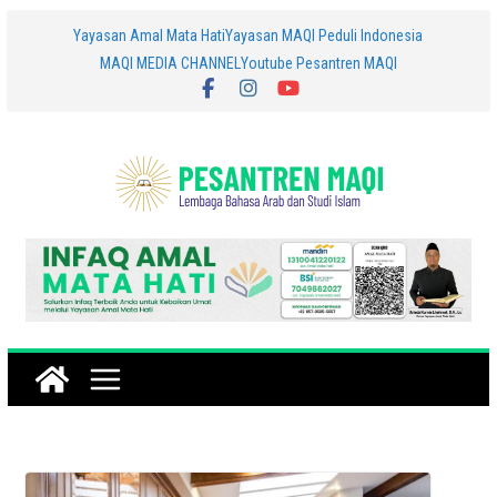
Skip
Yayasan Amal Mata Hati
Yayasan MAQI Peduli Indonesia
MAQI MEDIA CHANNEL
Youtube Pesantren MAQI
to
content