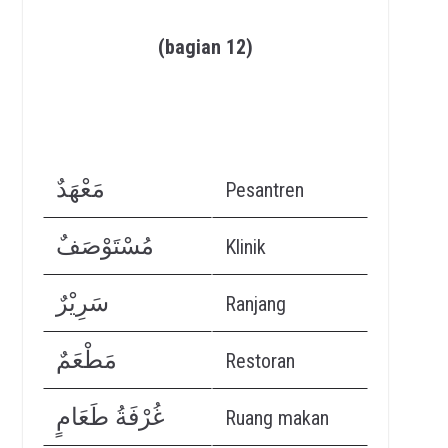
(bagian 12)
مَعْهَدٌ
Pesantren
مُسْتَوْصَفٌ
Klinik
سَرِيْرٌ
Ranjang
مَطْعَمٌ
Restoran
غُرْفَةُ طَعَامٍ
Ruang makan