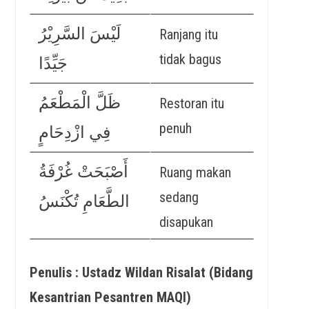
لَيْسَ السَّرِيْرُ
Ranjang itu
tidak bagus
جَيِّدًا
ظَلَّ الْمَطْعَمُ
Restoran itu
penuh
فِي ازْدِحَامٍ
أَصْبَحَتْ غُرْفَةُ
Ruang makan
sedang
الطَّعَامِ تُكْنَسُ
disapukan
Penulis : Ustadz Wildan Risalat (Bidang
Kesantrian Pesantren MAQI)