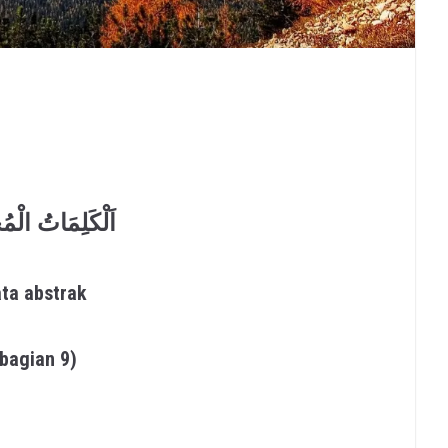
اَلْكَلِمَاتُ الْمُج
ta abstrak
(bagian 9)