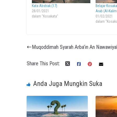
Kata Abstrak (17)
Belajar Kosak
28/01/2021
Arab (Al-Kali
dalam "Kosakata"
01/02/2021
dalam "Kosak
Muqoddimah Syarah Arba’in An Nawawiya
Share This Post:
Anda Juga Mungkin Suka