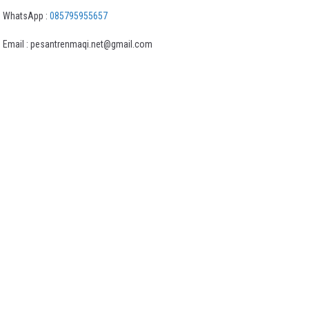
WhatsApp :
085795955657
Email : pesantrenmaqi.net@gmail.com