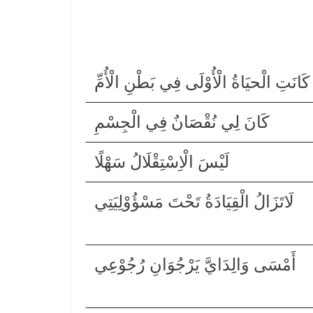
كَانَتِ الْحيَاةُ الْأُوْلَى فِي بَطْنِ الْأُمِّ
كَانَ لِي نُقْصَانٌ فِي الْجِسْمِ
لَيْسَ الْاِسْتِقْلَالُ سَهْلًا
لَاتَزَالُ الْقِيَادَةُ تَحْتَ مَسْؤُوْلِيَتِي
أَمْسَى وَالِدَايَّ يَرْجُوَانِ رُجُوْعِي