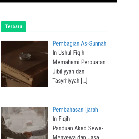
Terbaru
Pembagian As-Sunnah
In Ushul Fiqih
Memahami Perbuatan
Jibiliyyah dan
Tasyri’iyyah
[…]
Pembahasan Ijarah
In Fiqih
Panduan Akad Sewa-
Menyewa dan Jasa