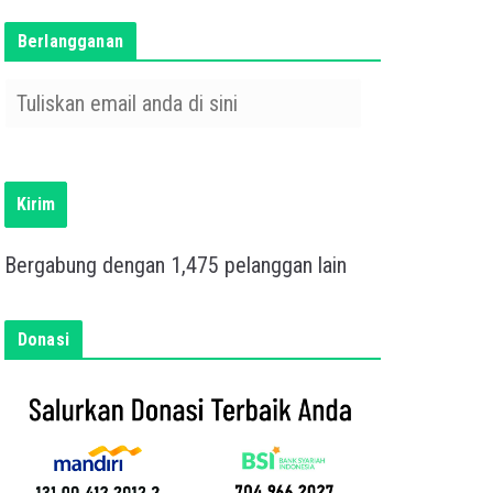
Berlangganan
T
u
l
i
s
Kirim
k
a
Bergabung dengan 1,475 pelanggan lain
n
e
m
Donasi
a
i
l
a
n