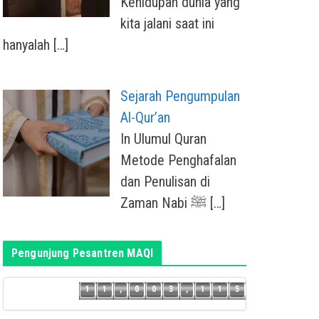
Kehidupan dunia yang
kita jalani saat ini
hanyalah
[…]
Sejarah Pengumpulan
Al-Qur’an
In Ulumul Quran
Metode Penghafalan
dan Penulisan di
Zaman Nabi ﷺ
[…]
Pengunjung Pesantren MAQI
4
1
1
,
0
0
3
,
1
1
5
1
1
,
0
0
3
,
1
1