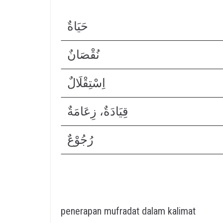
حَيَاةٌ
نُقْصَانٌ
اِسْتِقْلَالٌ
قِيَادَةٌ، زِعَامَةٌ
رُجُوْعٌ
penerapan mufradat dalam kalimat