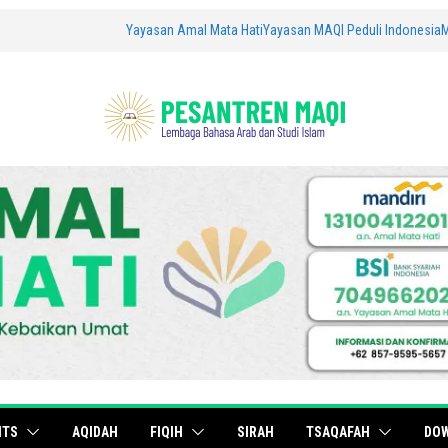
Yayasan Amal Mata Hati
Yayasan MAQI Peduli Indonesia
ITS
AQIDAH
FIQIH
SIRAH
TSAQAFAH
DO