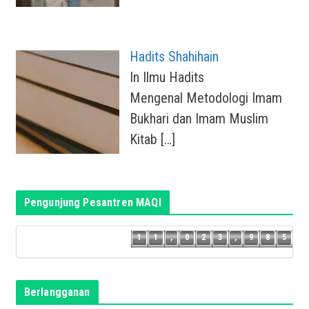
Hadits Shahihain
In Ilmu Hadits
Mengenal Metodologi Imam
Bukhari dan Imam Muslim
Kitab
[…]
Pengunjung Pesantren MAQI
4
1
1
,
0
2
3
,
9
8
5
1
1
,
0
2
3
,
9
8
Berlangganan