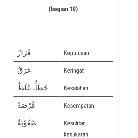
(bagian 10)
قَرَارٌ
Keputusan
عَرَقٌ
Keringat
خَطَأٌ، غَلَطٌ
Kesalahan
فُرْصَةٌ
Kesempatan
صُعُوْبَةٌ
Kesulitan,
kesukaran