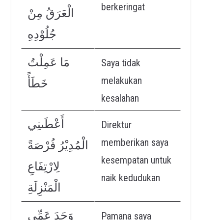
berkeringat
الْعَرَقُ مِنْ
جُلُوْدِهِ
مَا عَمِلْتُ
Saya tidak
melakukan
خَطَأً
kesalahan
أَعْطَىنِي
Direktur
memberikan saya
الْمُدِيْرُ فُرْصَةً
kesempatan untuk
لِارْتِفَاعِ
naik kedudukan
الْمَنْزِلَةِ
وَجَدَ عَمِّي
Pamana saya