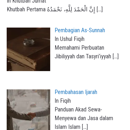
In Khutbah Jumat
Khutbah Pertama إِنَّ الْحَمْدَ لِلَّهِ، نَحْمَدُهُ
[…]
Pembagian As-Sunnah
In Ushul Fiqih
Memahami Perbuatan
Jibiliyyah dan Tasyri’iyyah
[…]
Pembahasan Ijarah
In Fiqih
Panduan Akad Sewa-
Menyewa dan Jasa dalam
Islam Islam
[…]