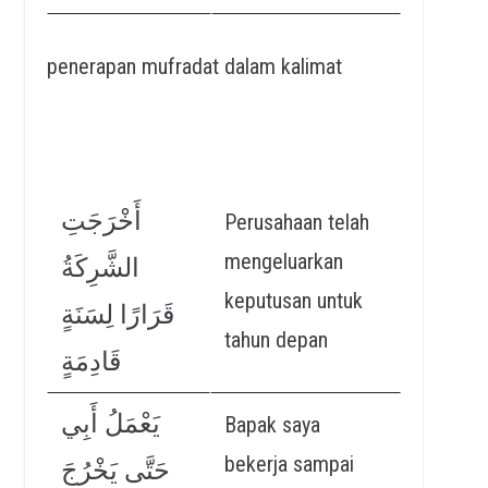
penerapan mufradat dalam kalimat
أَخْرَجَتِ
Perusahaan telah
mengeluarkan
الشَّرِكَةُ
keputusan untuk
قَرَارًا لِسَنَةٍ
tahun depan
قَادِمَةٍ
يَعْمَلُ أَبِي
Bapak saya
bekerja sampai
حَتَّى يَخْرُجَ