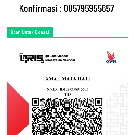
i
s
i
n
Scan Untuk Donasi
i