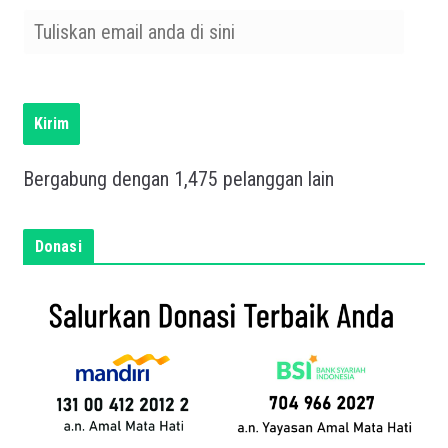
T
u
l
i
s
Kirim
k
a
Bergabung dengan 1,475 pelanggan lain
n
e
m
Donasi
a
i
l
a
n
d
a
d