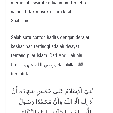
memenuhi syarat kedua imam tersebut
namun tidak masuk dalam kitab
Shahihain.
Salah satu contoh hadits dengan derajat
keshahihan tertinggi adalah riwayat
tentang pilar Islam. Dari Abdullah bin
Umar رضي الله عنهما, Rasulullah ﷺ
bersabda:
بُنِيَ الْإِسْلَامُ عَلَى خَمْسٍ شَهَادَةِ أَنْ
لَا إِلَهَ إِلَّا اللَّهُ وَأَنَّ مُحَمَّدًا رَسُولُ
اللَّهِ وَإِقَامِ الصَّلَاةِ وَإِيتَاءِ الزَّكَاةِ