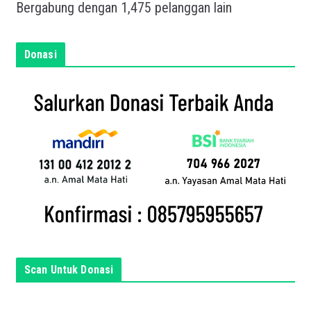
a
Bergabung dengan 1,475 pelanggan lain
n
e
m
Donasi
a
i
l
a
n
d
a
d
i
s
i
n
Scan Untuk Donasi
i