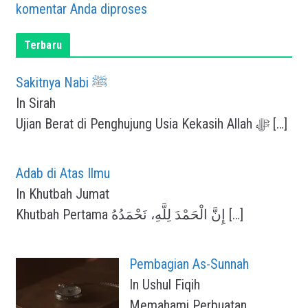
komentar Anda diproses
Terbaru
Sakitnya Nabi ﷺ
In Sirah
Ujian Berat di Penghujung Usia Kekasih Allah ﷻ
[…]
Adab di Atas Ilmu
In Khutbah Jumat
Khutbah Pertama إِنَّ الْحَمْدَ لِلَّهِ، نَحْمَدُهُ
[…]
Pembagian As-Sunnah
In Ushul Fiqih
Memahami Perbuatan