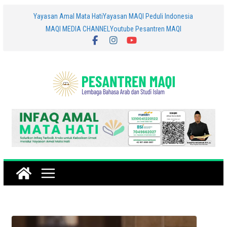
Skip
Yayasan Amal Mata Hati
Yayasan MAQI Peduli Indonesia
MAQI MEDIA CHANNEL
Youtube Pesantren MAQI
to
content