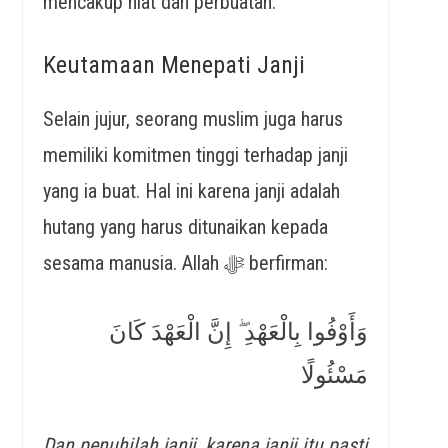
mencakup niat dan perbuatan.
Keutamaan Menepati Janji
Selain jujur, seorang muslim juga harus
memiliki komitmen tinggi terhadap janji
yang ia buat. Hal ini karena janji adalah
hutang yang harus ditunaikan kepada
sesama manusia. Allah ﷻ berfirman:
وَأَوْفُوا بِالْعَهْدِ ۖ إِنَّ الْعَهْدَ كَانَ
مَسْئُولًا
Dan penuhilah janji, karena janji itu pasti