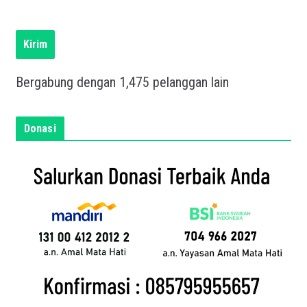
l
i
s
Kirim
k
a
Bergabung dengan 1,475 pelanggan lain
n
e
m
Donasi
a
i
l
a
n
d
a
d
i
s