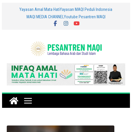
Skip
Yayasan Amal Mata Hati
Yayasan MAQI Peduli Indonesia
MAQI MEDIA CHANNEL
Youtube Pesantren MAQI
to
content