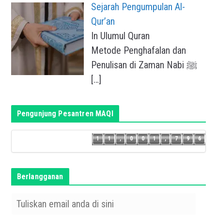
Sejarah Pengumpulan Al-
Qur’an
In Ulumul Quran
Metode Penghafalan dan
Penulisan di Zaman Nabi ﷺ
[…]
Pengunjung Pesantren MAQI
5
1
1
,
0
0
1
,
7
9
6
1
1
,
0
0
1
,
7
9
Berlangganan
T
u