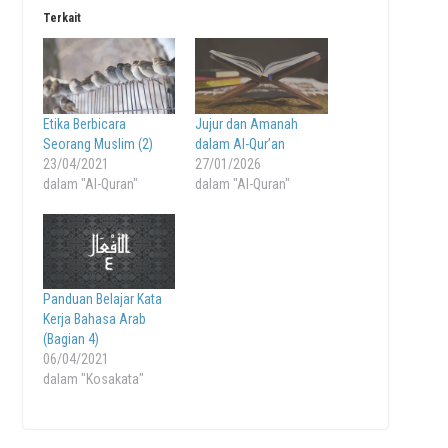
Terkait
Etika Berbicara
Jujur dan Amanah
Seorang Muslim (2)
dalam Al-Qur’an
23/04/2021
27/01/2026
dalam "Al-Quran"
dalam "Al-Quran"
Panduan Belajar Kata
Kerja Bahasa Arab
(Bagian 4)
06/04/2021
dalam "Kosakata"