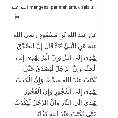
الله عنه mengenai perintah untuk selalu
jujur:
عَنْ عَبْدِ اللهِ بْنِ مَسْعُودٍ رضي الله
عنه عَنِ النَّبِيِّ ﷺ قَالَ إِنَّ الصِّدْقَ
يَهْدِي إِلَى الْبِرِّ وَإِنَّ الْبِرَّ يَهْدِي إِلَى
الْجَنَّةِ وَإِنَّ الرَّجُلَ لَيَصْدُقُ حَتَّى
يُكْتَبَ عِنْدَ اللهِ صِدِّيقًا وَإِنَّ الْكَذِبَ
يَهْدِي إِلَى الْفُجُورِ وَإِنَّ الْفُجُورَ
يَهْدِي إِلَى النَّارِ وَإِنَّ الرَّجُلَ لَيَكْذِبُ
حَتَّى يُكْتَبَ عِنْدَ اللهِ كَذَّابًا