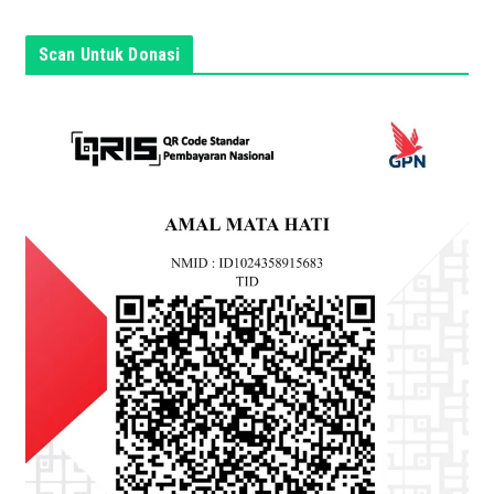
i
n
Scan Untuk Donasi
i