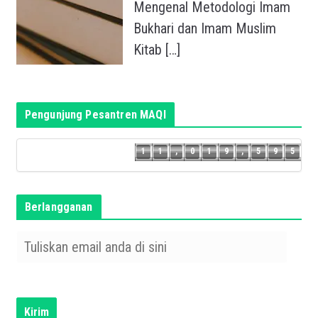
Mengenal Metodologi Imam
Bukhari dan Imam Muslim
Kitab
[…]
Pengunjung Pesantren MAQI
4
1
1
,
0
1
9
,
5
9
5
1
1
,
0
1
9
,
5
9
Berlangganan
T
u
l
i
s
Kirim