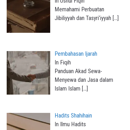
In Ushul Fiqih
Memahami Perbuatan
Jibiliyyah dan Tasyri’iyyah
[…]
Pembahasan Ijarah
In Fiqih
Panduan Akad Sewa-
Menyewa dan Jasa dalam
Islam Islam
[…]
Hadits Shahihain
In Ilmu Hadits