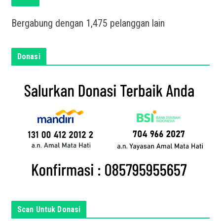
k
a
Bergabung dengan 1,475 pelanggan lain
n
e
m
Donasi
a
i
l
a
n
d
a
d
i
s
i
n
Scan Untuk Donasi
i