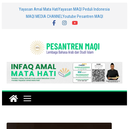
Skip
Yayasan Amal Mata Hati
Yayasan MAQI Peduli Indonesia
MAQI MEDIA CHANNEL
Youtube Pesantren MAQI
to
content