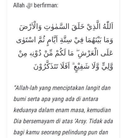
Allah ﷻ berfirman:
اَللّٰهُ الَّذِيْ خَلَقَ السَّمٰوٰتِ وَالْاَرْضَ
وَمَا بَيْنَهُمَا فِيْ سِتَّةِ اَيَّامٍ ثُمَّ اسْتَوٰى
عَلَى الْعَرْشِ ۖ مَا لَكُمْ مِّنْ دُوْنِهٖ مِنْ
وَّلِيٍّ وَّلَا شَفِيْعٍ ۗ اَفَلَا تَتَذَكَّرُوْنَ
“Allah-lah yang menciptakan langit dan
bumi serta apa yang ada di antara
keduanya dalam enam masa, kemudian
Dia bersemayam di atas ‘Arsy. Tidak ada
bagi kamu seorang pelindung pun dan