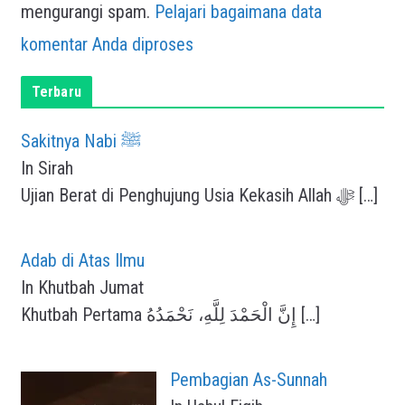
mengurangi spam.
Pelajari bagaimana data
komentar Anda diproses
Terbaru
Sakitnya Nabi ﷺ
In Sirah
Ujian Berat di Penghujung Usia Kekasih Allah ﷻ
[…]
Adab di Atas Ilmu
In Khutbah Jumat
Khutbah Pertama إِنَّ الْحَمْدَ لِلَّهِ، نَحْمَدُهُ
[…]
Pembagian As-Sunnah