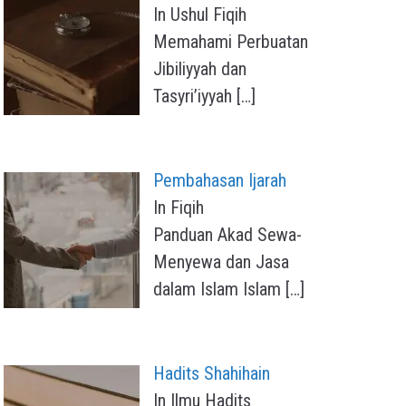
In Ushul Fiqih
Memahami Perbuatan
Jibiliyyah dan
Tasyri’iyyah
[…]
Pembahasan Ijarah
In Fiqih
Panduan Akad Sewa-
Menyewa dan Jasa
dalam Islam Islam
[…]
Hadits Shahihain
In Ilmu Hadits