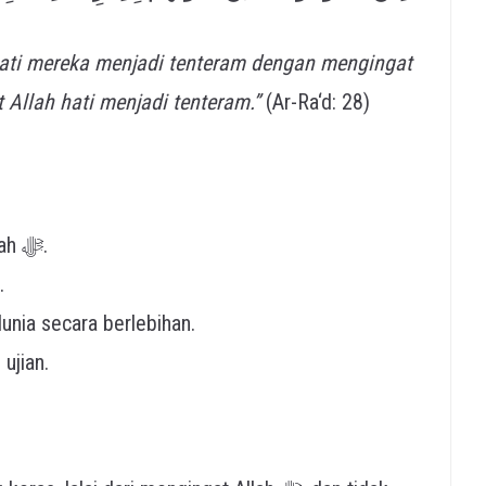
hati mereka menjadi tenteram dengan mengingat
 Allah hati menjadi tenteram.”
(Ar-Ra‘d: 28)
Mudah tersentuh dengan ayat-ayat Allah ﷻ.
.
dunia secara berlebihan.
ujian.