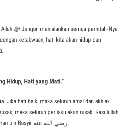
erintah-Nya
dengan ketakwaan, hati kita akan hidup dan
a.
ng Hidup, Hati yang Mati.”
a. Jika hati baik, maka seluruh amal dan akhlak
 rusak, maka seluruh perilaku akan rusak. Rasulullah
ﷺ bersabda dalam hadits riwayat an-Nu‘man bin Basyir رضي الله عنه: