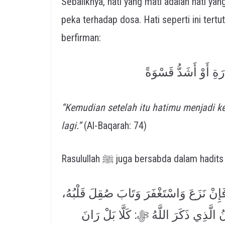
Sebaliknya, hati yang mati adalah hati yang keras,
peka terhadap dosa. Hati seperti ini tertut
berfirman:
َةِ أَوْ أَشَدُّ قَسْوَةً
“Kemudian setelah itu hatimu menjadi ke
lagi.”
(Al-Baqarah: 74)
 فَإِنْ نَزَعَ وَاسْتَغْفَرَ وَتَابَ صُقِلَ قَلْبُهُ
انُ الَّذِي ذَكَرَ اللَّهُ ﷻ: كَلَّا بَلْ رَانَ