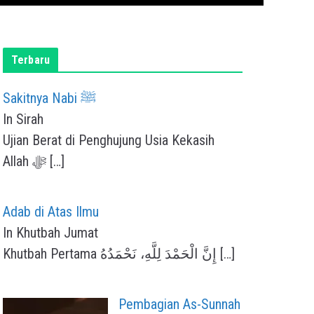
Terbaru
Sakitnya Nabi ﷺ
In Sirah
Ujian Berat di Penghujung Usia Kekasih
Allah ﷻ
[…]
Adab di Atas Ilmu
In Khutbah Jumat
Khutbah Pertama إِنَّ الْحَمْدَ لِلَّهِ، نَحْمَدُهُ
[…]
Pembagian As-Sunnah