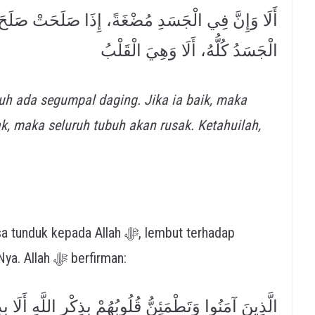
أَلَا وَإِنَّ فِي الْجَسَدِ مُضْغَةً، إِذَا صَلَحَتْ صَلَحَ
الْجَسَدُ كُلُّهُ، أَلَا وَهِيَ الْقَلْبُ
uh ada segumpal daging. Jika ia baik, maka
ak, maka seluruh tubuh akan rusak. Ketahuilah,
pada Allah ﷻ, lembut terhadap
kebenaran, dan tenang dalam mengingat-Nya. Allah ﷻ berfirman:
الَّذِينَ آمَنُوا وَتَطْمَئِنُّ قُلُوبُهُمْ بِذِكْرِ اللَّهِ أَلَا ب