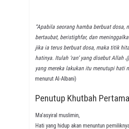
“Apabila seorang hamba berbuat dosa, ma
bertaubat, beristighfar, dan meninggalk
jika ia terus berbuat dosa, maka titik h
hatinya. Itulah ‘ran’ yang disebut Allah ﷻ dalam firman-Nya: Sekali-kali tidak! Bahkan apa
yang mereka lakukan itu menutupi hati me
menurut Al-Albani)
Penutup Khutbah Pertam
Ma’asyiral muslimin,
Hati yang hidup akan menuntun pemilikny