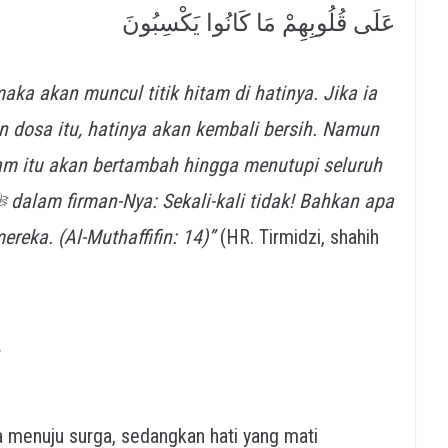
عَلَى قُلُوبِهِمْ مَا كَانُوا يَكْسِبُونَ
ka akan muncul titik hitam di hatinya. Jika ia
an dosa itu, hatinya akan kembali bersih. Namun
itam itu akan bertambah hingga menutupi seluruh
reka. (Al-Muthaffifin: 14)”
(HR. Tirmidzi, shahih
a
a menuju surga, sedangkan hati yang mati