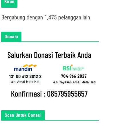
s
Kirim
k
a
Bergabung dengan 1,475 pelanggan lain
n
e
m
Donasi
a
i
l
a
n
d
a
d
i
s
i
Scan Untuk Donasi
n