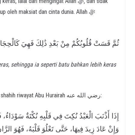
 lalai dari mengingat Allah ﷻ, dan tidak
up oleh maksiat dan cinta dunia. Allah ﷻ
ثُمَّ قَسَتْ قُلُوبُكُمْ مِنْ بَعْدِ ذَٰلِكَ فَهِيَ كَالْحِجَار
ras, sehingga ia seperti batu bahkan lebih keras
Rasulullah ﷺ juga bersabda dalam hadits shahih riwayat Abu Hurairah رضي الله عنه:
إِذَا أَذْنَبَ الْعَبْدُ نُكِتَ فِي قَلْبِهِ نُكْتَةٌ سَوْدَاءُ،،
وَإِنْ عَادَ زِيدَ فِيهَا، حَتَّى تَعْلُوَ قَلْبَهُ، فَهُوَ الرَّ