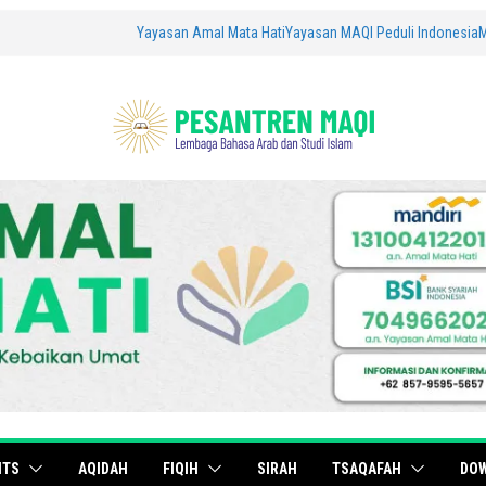
Yayasan Amal Mata Hati
Yayasan MAQI Peduli Indonesia
ITS
AQIDAH
FIQIH
SIRAH
TSAQAFAH
DO