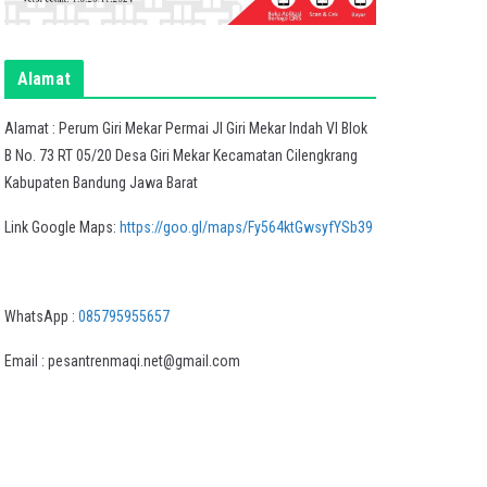
Alamat
Alamat : Perum Giri Mekar Permai Jl Giri Mekar Indah VI Blok
B No. 73 RT 05/20 Desa Giri Mekar Kecamatan Cilengkrang
Kabupaten Bandung Jawa Barat
Link Google Maps:
https://goo.gl/maps/Fy564ktGwsyfYSb39
WhatsApp :
085795955657
Email : pesantrenmaqi.net@gmail.com