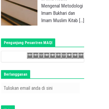
Mengenal Metodologi
Imam Bukhari dan
Imam Muslim Kitab
[…]
Pengunjung Pesantren MAQI
6
1
1
,
0
0
7
,
8
5
7
1
1
,
0
0
7
,
8
5
Berlangganan
T
u
l
i