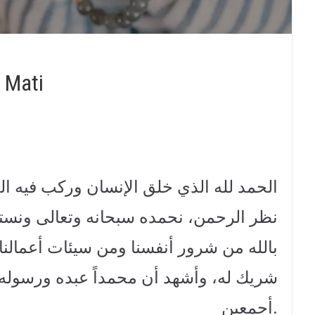
 Mati
الحمد لله الذي خلق الإنسان وركب فيه ا
نظر الرحمن، نحمده سبحانه وتعالى ونستعي
بالله من شرور أنفسنا ومن سيئات أعمالنا. و
شريك له، وأشهد أن محمداً عبده ورسوله،
أجمعين.