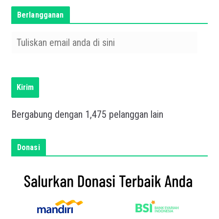
Berlangganan
T
u
l
i
s
Kirim
k
a
Bergabung dengan 1,475 pelanggan lain
n
e
m
Donasi
a
i
l
a
n