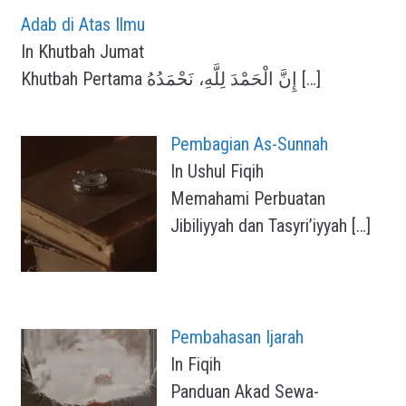
Adab di Atas Ilmu
In Khutbah Jumat
Khutbah Pertama إِنَّ الْحَمْدَ لِلَّهِ، نَحْمَدُهُ
[…]
Pembagian As-Sunnah
In Ushul Fiqih
Memahami Perbuatan
Jibiliyyah dan Tasyri’iyyah
[…]
Pembahasan Ijarah
In Fiqih
Panduan Akad Sewa-