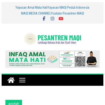
Skip
Yayasan Amal Mata Hati
Yayasan MAQI Peduli Indonesia
MAQI MEDIA CHANNEL
Youtube Pesantren MAQI
to
content
aqidah