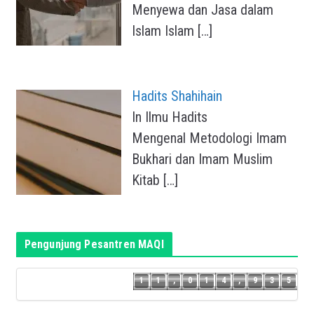
Menyewa dan Jasa dalam
Islam Islam
[…]
Hadits Shahihain
In Ilmu Hadits
Mengenal Metodologi Imam
Bukhari dan Imam Muslim
Kitab
[…]
Pengunjung Pesantren MAQI
4
1
1
,
0
1
4
,
9
3
5
1
1
,
0
1
4
,
9
3