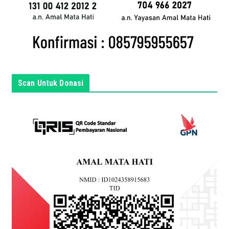
d
a
d
i
s
i
n
Scan Untuk Donasi
i