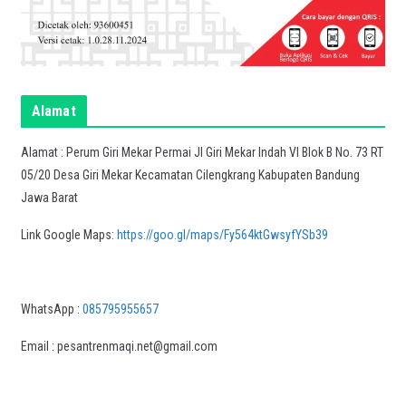
Alamat
Alamat : Perum Giri Mekar Permai Jl Giri Mekar Indah VI Blok B No. 73 RT
05/20 Desa Giri Mekar Kecamatan Cilengkrang Kabupaten Bandung
Jawa Barat
Link Google Maps:
https://goo.gl/maps/Fy564ktGwsyfYSb39
WhatsApp :
085795955657
Email : pesantrenmaqi.net@gmail.com