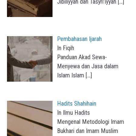
Jibiliyyah dan Tasyri’iyyah
[…]
Pembahasan Ijarah
In Fiqih
Panduan Akad Sewa-
Menyewa dan Jasa dalam
Islam Islam
[…]
Hadits Shahihain
In Ilmu Hadits
Mengenal Metodologi Imam
Bukhari dan Imam Muslim