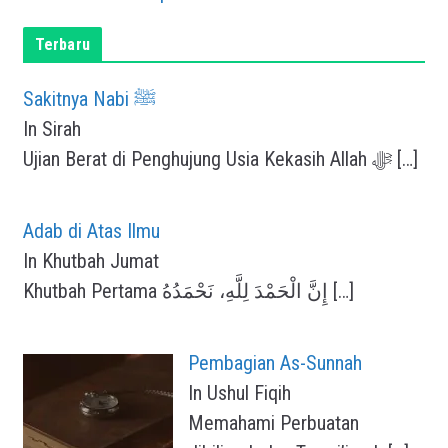
Terbaru
Sakitnya Nabi ﷺ
In Sirah
Ujian Berat di Penghujung Usia Kekasih Allah ﷻ
[…]
Adab di Atas Ilmu
In Khutbah Jumat
Khutbah Pertama إِنَّ الْحَمْدَ لِلَّهِ، نَحْمَدُهُ
[…]
Pembagian As-Sunnah
In Ushul Fiqih
Memahami Perbuatan