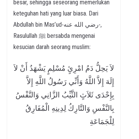
besar, sehingga seseorang memerlukan
keteguhan hati yang luar biasa. Dari
Abdullah bin Mas’ud-رضي الله عنه-,
Rasulullah ﷺ bersabda mengenai
kesucian darah seorang muslim:
لاَ يَحِلُّ دَمُ امْرِئٍ مُسْلِمٍ يَشْهَدُ أَنْ لاَ
إِلَهَ إِلاَّ اللَّهُ وَأَنِّي رَسُولُ اللَّهِ إِلاَّ
بِإِحْدَى ثَلاَثٍ الثَّيِّبُ الزَّانِي وَالنَّفْسُ
بِالنَّفْسِ وَالتَّارِكُ لِدِينِهِ الْمُفَارِقُ
لِلْجَمَاعَةِ