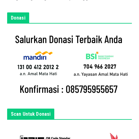
n
e
m
Donasi
a
i
l
a
n
d
a
d
i
s
i
n
Scan Untuk Donasi
i