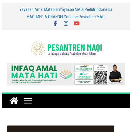
Skip
Yayasan Amal Mata Hati
Yayasan MAQI Peduli Indonesia
MAQI MEDIA CHANNEL
Youtube Pesantren MAQI
to
content