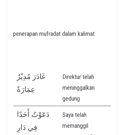
penerapan mufradat dalam kalimat
غَادَرَ مُدِيْرٌ
Direktur telah
meninggalkan
عِمَارَةً
gedung
دَعَوْتُ أَحَدًا
Saya telah
memanggil
فِي دَارِ