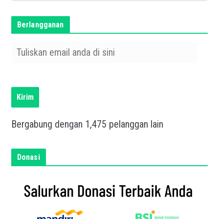
Berlangganan
T
u
l
i
s
Kirim
k
a
Bergabung dengan 1,475 pelanggan lain
n
e
m
Donasi
a
i
l
a
n