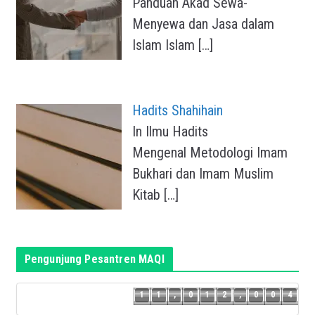
Panduan Akad Sewa-
Menyewa dan Jasa dalam
Islam Islam
[…]
Hadits Shahihain
In Ilmu Hadits
Mengenal Metodologi Imam
Bukhari dan Imam Muslim
Kitab
[…]
Pengunjung Pesantren MAQI
3
1
1
,
0
1
2
,
0
0
4
1
1
,
0
1
2
,
0
0