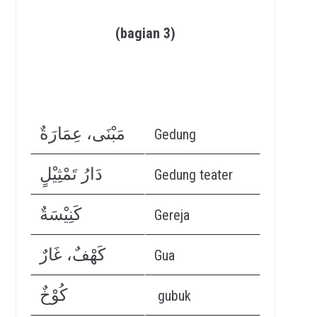
(bagian 3)
مَبْنَى، عِمَارَةٌ
Gedung
دَارُ تَمْثِيْلٍ
Gedung teater
كَنِيْسَةٌ
Gereja
كَهْفٌ، غَارٌ
Gua
كُوْخٌ
gubuk