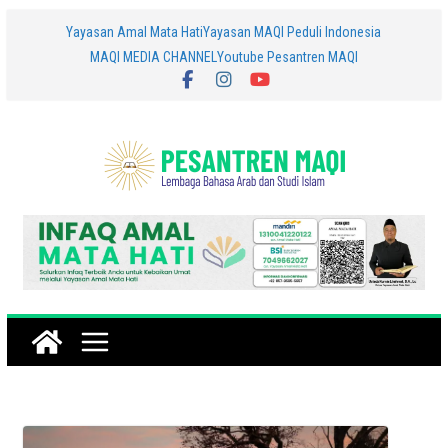
Skip
Yayasan Amal Mata Hati
Yayasan MAQI Peduli Indonesia
MAQI MEDIA CHANNEL
Youtube Pesantren MAQI
to
content