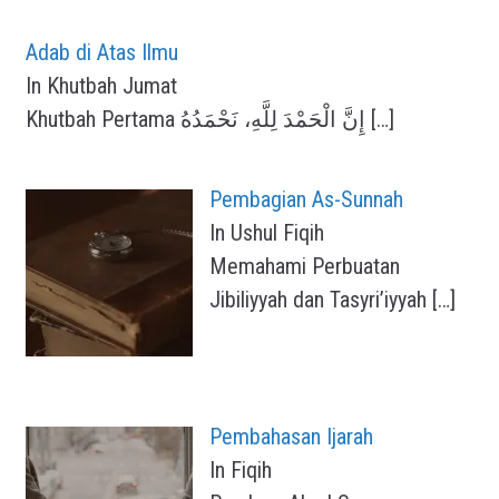
Adab di Atas Ilmu
In Khutbah Jumat
Khutbah Pertama إِنَّ الْحَمْدَ لِلَّهِ، نَحْمَدُهُ
[…]
Pembagian As-Sunnah
In Ushul Fiqih
Memahami Perbuatan
Jibiliyyah dan Tasyri’iyyah
[…]
Pembahasan Ijarah
In Fiqih