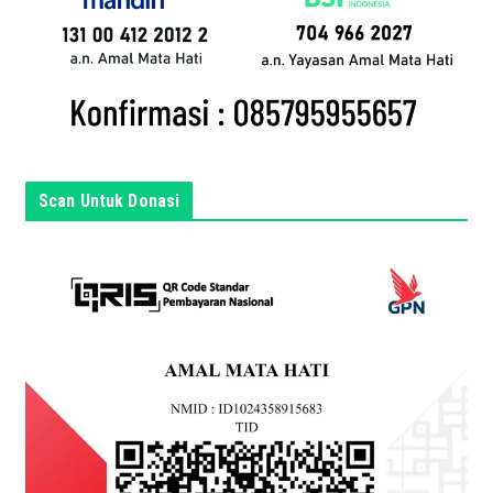
d
a
d
i
s
i
n
Scan Untuk Donasi
i