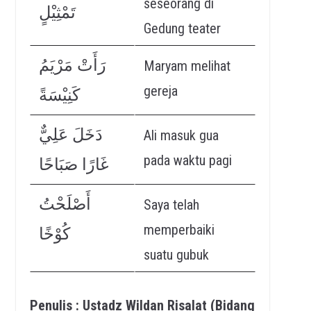
seseorang di
تَمْثِيْلٍ
Gedung teater
رَأَتْ مَرْيَمُ
Maryam melihat
gereja
كَنِيْسَةً
دَخَلَ عَلِيٌّ
Ali masuk gua
pada waktu pagi
غَارًا صَبَاحًا
أَصْلَحْتُ
Saya telah
memperbaiki
كُوْخًا
suatu gubuk
Penulis : Ustadz Wildan Risalat (Bidang