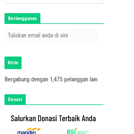
Berlangganan
T
u
l
i
s
Kirim
k
a
Bergabung dengan 1,475 pelanggan lain
n
e
m
Donasi
a
i
l
a