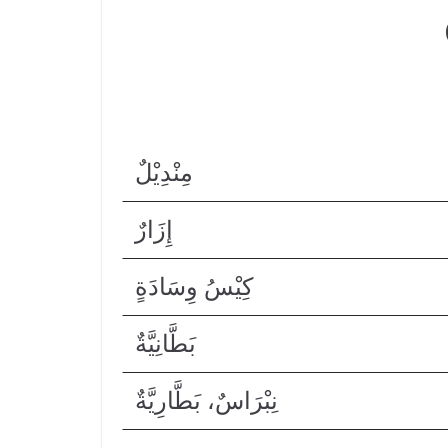
مِنْدِيْلٌ
إِزَارٌ
كِيْسُ وِسَادَةٍ
بَطَّانِيَّةٌ
نِبْرَاسٌ، بَطَّارِيَّةٌ