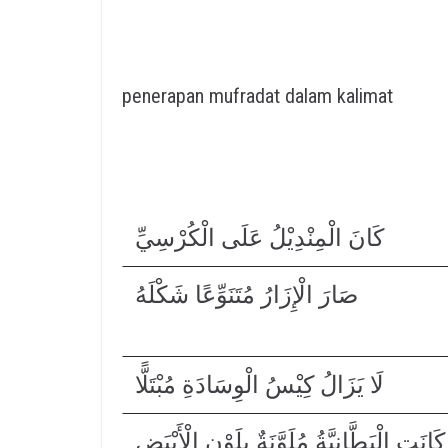
penerapan mufradat dalam kalimat
كَانَ الْمِنْدِيْلُ عَلَى الْكُرْسِيِّ
صَارَ الْإِزَارُ مُتَنَوِّعًا شَكْلَهُ
لَا يَزَالُ كِيْسُ الْوِسَادَةِ مُبْتَلًّا
كَانَتِ الْبَطَّانِيَّةُ مُلَوَّنَةٌ بِلَوْنِ الْأَبْيَضِ