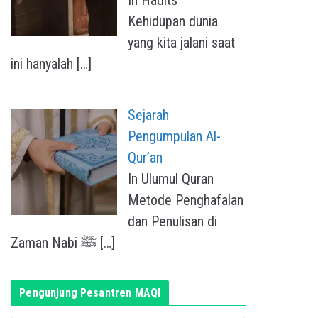
Kehidupan dunia
yang kita jalani saat
ini hanyalah
[…]
Sejarah
Pengumpulan Al-
Qur’an
In Ulumul Quran
Metode Penghafalan
dan Penulisan di
Zaman Nabi ﷺ
[…]
Pengunjung Pesantren MAQI