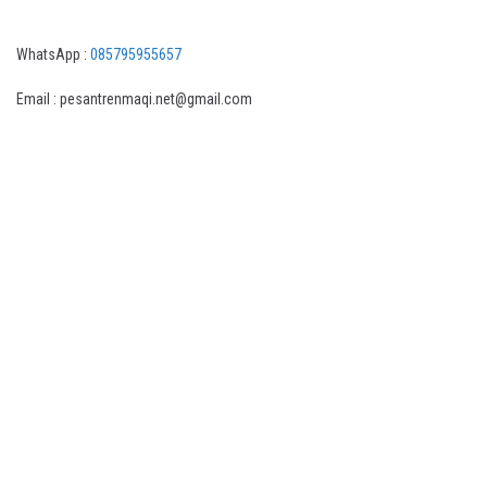
WhatsApp :
085795955657
Email : pesantrenmaqi.net@gmail.com