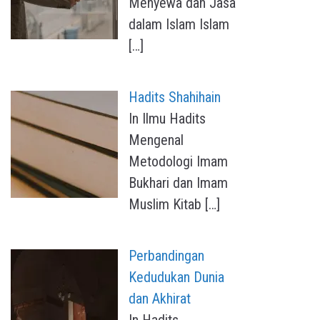
Menyewa dan Jasa
dalam Islam Islam
[…]
Hadits Shahihain
In Ilmu Hadits
Mengenal
Metodologi Imam
Bukhari dan Imam
Muslim Kitab
[…]
Perbandingan
Kedudukan Dunia
dan Akhirat
In Hadits