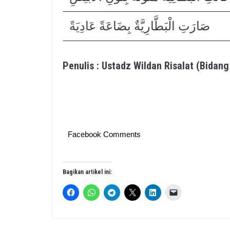
صَارَتِ الْبَطَّارِيَّةٌ بِضَاعَةً عَادِيَةً
Penulis : Ustadz Wildan Risalat (Bida
Facebook Comments
Bagikan artikel ini: