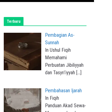
Terbaru
Pembagian As-
Sunnah
In Ushul Fiqih
Memahami
Perbuatan Jibiliyyah
dan Tasyri’iyyah
[…]
Pembahasan Ijarah
In Fiqih
Panduan Akad Sewa-