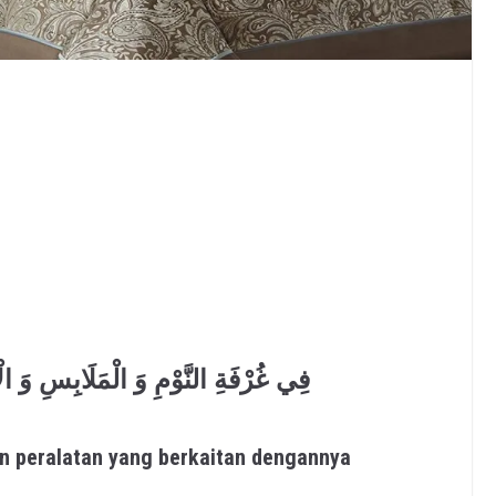
فِي غُرْفَةِ النَّوْمِ وَ الْمَلَابِسِ وَ الْأَ
an peralatan yang berkaitan dengannya