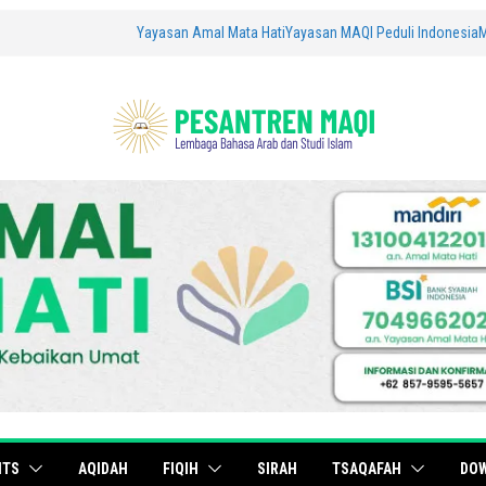
Yayasan Amal Mata Hati
Yayasan MAQI Peduli Indonesia
ITS
AQIDAH
FIQIH
SIRAH
TSAQAFAH
DO