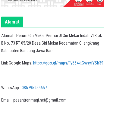
Alamat
Alamat : Perum Giri Mekar Permai Jl Giri Mekar Indah VI Blok
B No. 73 RT 05/20 Desa Giri Mekar Kecamatan Cilengkrang
Kabupaten Bandung Jawa Barat
Link Google Maps:
https://goo.gl/maps/Fy564ktGwsyfYSb39
WhatsApp :
085795955657
Email : pesantrenmaqi.net@gmail.com