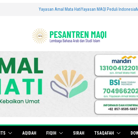
Yayasan Amal Mata Hati
Yayasan MAQI Peduli Indonesia
ITS
AQIDAH
FIQIH
SIRAH
TSAQAFAH
DO