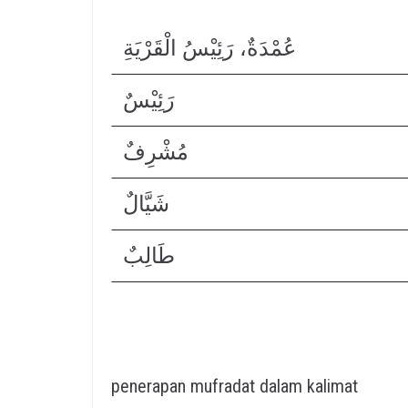
عُمْدَةٌ، رَئِيْسُ الْقَرْيَةِ
رَئِيْسٌ
مُشْرِفٌ
شَيَّالٌ
طَالِبٌ
penerapan mufradat dalam kalimat