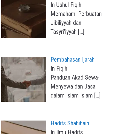
In Ushul Fiqih
Memahami Perbuatan
Jibiliyyah dan
Tasyri’iyyah
[…]
Pembahasan Ijarah
In Fiqih
Panduan Akad Sewa-
Menyewa dan Jasa
dalam Islam Islam
[…]
Hadits Shahihain
In Ilmu Hadits