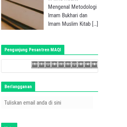
Mengenal Metodologi
Imam Bukhari dan
Imam Muslim Kitab
[…]
Pengunjung Pesantren MAQI
5
1
1
,
0
1
1
,
0
4
6
1
1
,
0
1
1
,
0
4
Berlangganan
T
u
l
i