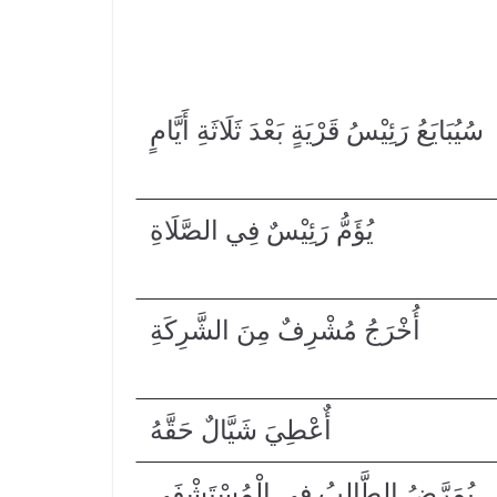
سُيُبَايَعُ رَئِيْسُ قَرْيَةٍ بَعْدَ ثَلَاثَةِ أَيَّامٍ
يُؤَمُّ رَئِيْسٌ فِي الصَّلَاةِ
أُخْرَجُ مُشْرِفٌ مِنَ الشَّرِكَةِ
أٌعْطِيَ شَيَّالٌ حَقَّهُ
يُمَرَّضُ الطَّالِبُ فِي الْمُسْتَشْفَى