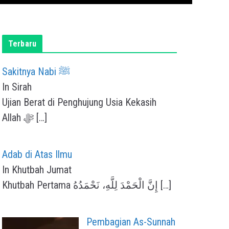
Terbaru
Sakitnya Nabi ﷺ
In Sirah
Ujian Berat di Penghujung Usia Kekasih
Allah ﷻ
[…]
Adab di Atas Ilmu
In Khutbah Jumat
Khutbah Pertama إِنَّ الْحَمْدَ لِلَّهِ، نَحْمَدُهُ
[…]
Pembagian As-Sunnah