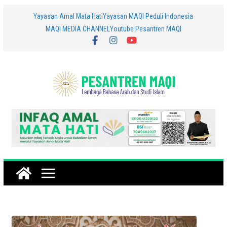
Skip
Yayasan Amal Mata Hati
Yayasan MAQI Peduli Indonesia
MAQI MEDIA CHANNEL
Youtube Pesantren MAQI
to
content