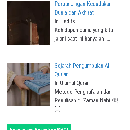
Perbandingan Kedudukan
Dunia dan Akhirat
In Hadits
Kehidupan dunia yang kita
jalani saat ini hanyalah
[…]
Sejarah Pengumpulan Al-
Qur’an
In Ulumul Quran
Metode Penghafalan dan
Penulisan di Zaman Nabi ﷺ
[…]
Pengunjung Pesantren MAQI