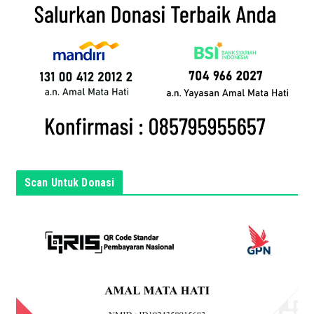
l
a
n
d
a
d
i
s
i
n
Scan Untuk Donasi
i