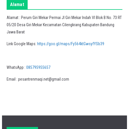
Alamat
Alamat : Perum Giri Mekar Permai Jl Giri Mekar Indah VI Blok B No. 73 RT
05/20 Desa Giri Mekar Kecamatan Cilengkrang Kabupaten Bandung
Jawa Barat
Link Google Maps:
https://goo.gl/maps/Fy564ktGwsyfYSb39
WhatsApp :
085795955657
Email : pesantrenmaqi.net@gmail.com