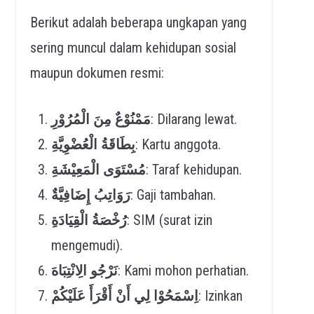
Berikut adalah beberapa ungkapan yang
sering muncul dalam kehidupan sosial
maupun dokumen resmi:
مَمْنُوْعٌ مِنَ الْمُرُوْرِ
: Dilarang lewat.
بِطَاقَةُ الْعُضْوِيَّةِ
: Kartu anggota.
مُسْتَوَى الْمَعِيْشَةِ
: Taraf kehidupan.
رَوَاتِبُ إِضَافِيَّةٌ
: Gaji tambahan.
رُخْصَةُ الْقِيَادَةِ
: SIM (surat izin
mengemudi).
نَرْجُو الِانْتِبَاهَ
: Kami mohon perhatian.
اِسْمَحُوْا لِي أَنْ أَقْرَأَ عَلَيْكُمْ
: Izinkan