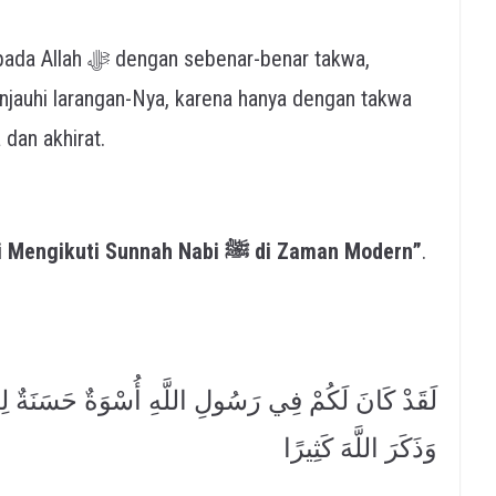
nar-benar takwa,
jauhi larangan-Nya, karena hanya dengan takwa
dan akhirat.
“Urgensi Mengikuti Sunnah Nabi ﷺ di Zaman Modern”
.
لَقَدْ كَانَ لَكُمْ فِي رَسُولِ اللَّهِ أُسْوَةٌ حَسَنَةٌ لِمَ
وَذَكَرَ اللَّهَ كَثِيرًا