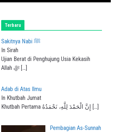
Terbaru
Sakitnya Nabi ﷺ
In Sirah
Ujian Berat di Penghujung Usia Kekasih
Allah ﷻ
[…]
Adab di Atas Ilmu
In Khutbah Jumat
Khutbah Pertama إِنَّ الْحَمْدَ لِلَّهِ، نَحْمَدُهُ
[…]
Pembagian As-Sunnah