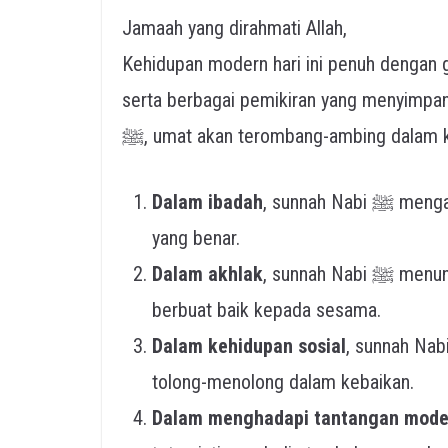
Jamaah yang dirahmati Allah,
Kehidupan modern hari ini penuh dengan g
serta berbagai pemikiran yang menyimpang
ﷺ, umat akan terombang-ambing dalam 
Dalam ibadah
, sunnah Nabi ﷺ mengajarkan kita tata cara shalat, zakat, puasa, dan haji
yang benar.
Dalam akhlak
, sunnah Nabi ﷺ menuntun kita untuk bersikap jujur, amanah, sabar, serta
berbuat baik kepada sesama.
Dalam kehidupan sosial
, sunnah Nabi ﷺ mengajarkan kasih sayang, keadilan,
tolong-menolong dalam kebaikan.
Dalam menghadapi tantangan mode