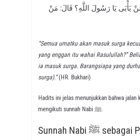
َمَنْ يَأْبَى يَا رَسُولَ اللَّهِ؟ قَالَ: مَنْ
“Semua umatku akan masuk surga kecual
yang enggan itu wahai Rasulullah?” Bel
ia masuk surga. Barangsiapa yang durh
surga).”
(HR. Bukhari)
Hadits ini jelas menunjukkan bahwa jalan
mengikuti sunnah Nabi ﷺ.
Sunnah Nabi 