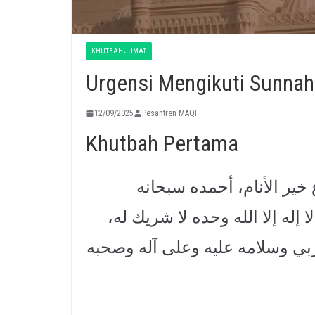
KHUTBAH JUMAT
12/09/2025
Pesantren MAQI
Khutbah Pertama
ع خير الأنام، أحمده سبحانه
 إله إلا الله وحده لا شريك له
ي وسلامه عليه وعلى آله وصحبه