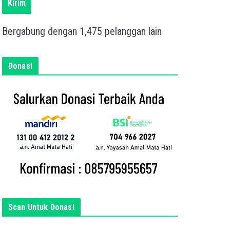
s
Kirim
k
a
Bergabung dengan 1,475 pelanggan lain
n
e
m
Donasi
a
i
l
a
n
d
a
d
i
s
i
Scan Untuk Donasi
n