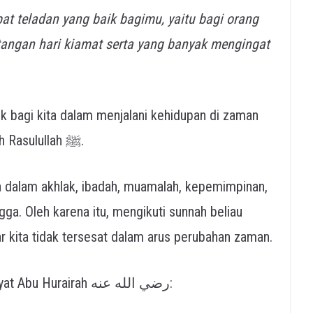
pat teladan yang baik bagimu, yaitu bagi orang
angan hari kiamat serta yang banyak mengingat
k bagi kita dalam menjalani kehidupan di zaman
apapun, termasuk di era modern ini, adalah Rasulullah ﷺ.
a dalam akhlak, ibadah, muamalah, kepemimpinan,
a. Oleh karena itu, mengikuti sunnah beliau
r kita tidak tersesat dalam arus perubahan zaman.
Rasulullah ﷺ bersabda dalam hadits riwayat Abu Hurairah رضي الله عنه: