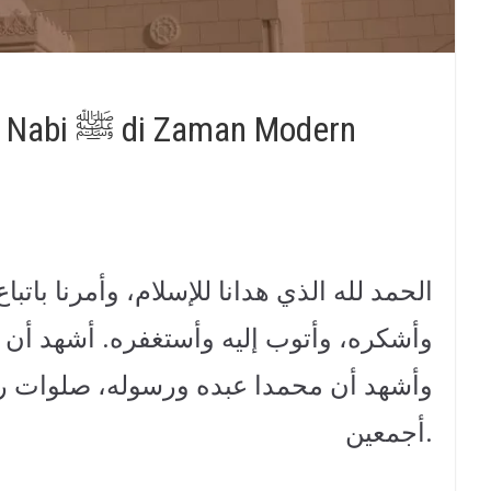
Urgensi Mengikuti Sunnah Nabi ﷺ di Zaman Modern
الحمد لله الذي هدانا للإسلام، وأمرنا باتبا
وأشكره، وأتوب إليه وأستغفره. أشهد أن لا،
وأشهد أن محمدا عبده ورسوله، صلوات رب
أجمعين.