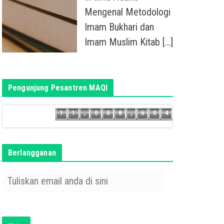
Mengenal Metodologi
Imam Bukhari dan
Imam Muslim Kitab
[…]
Pengunjung Pesantren MAQI
3
1
1
,
0
0
8
,
6
0
4
1
1
,
0
0
8
,
6
0
Berlangganan
T
u
l
i