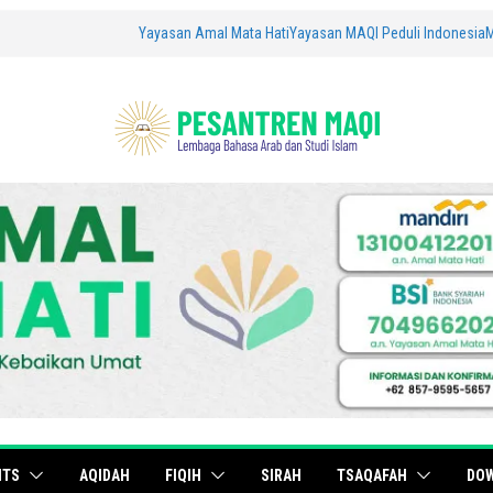
Yayasan Amal Mata Hati
Yayasan MAQI Peduli Indonesia
ITS
AQIDAH
FIQIH
SIRAH
TSAQAFAH
DO