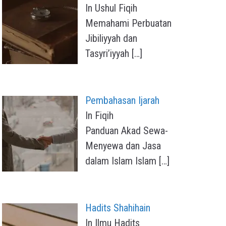
In Ushul Fiqih
Memahami Perbuatan
Jibiliyyah dan
Tasyri’iyyah
[…]
Pembahasan Ijarah
In Fiqih
Panduan Akad Sewa-
Menyewa dan Jasa
dalam Islam Islam
[…]
Hadits Shahihain
In Ilmu Hadits