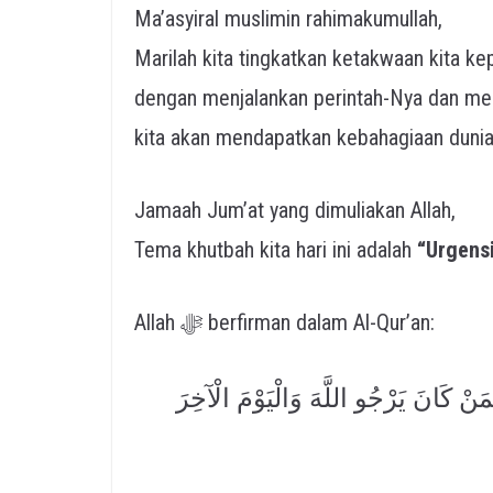
Ma’asyiral muslimin rahimakumullah,
Marilah kita tingkatkan ketakwaan kita kepada Allah ﷻ dengan sebe
dengan menjalankan perintah-Nya dan men
kita akan mendapatkan kebahagiaan dunia 
Jamaah Jum’at yang dimuliakan Allah,
Tema khutbah kita hari ini adalah
Allah ﷻ berfirman dalam Al-Qur’an:
نْ كَانَ يَرْجُو اللَّهَ وَالْيَوْمَ الْآخِرَ