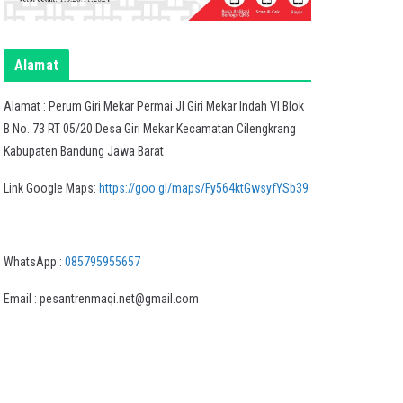
Alamat
Alamat : Perum Giri Mekar Permai Jl Giri Mekar Indah VI Blok
B No. 73 RT 05/20 Desa Giri Mekar Kecamatan Cilengkrang
Kabupaten Bandung Jawa Barat
Link Google Maps:
https://goo.gl/maps/Fy564ktGwsyfYSb39
WhatsApp :
085795955657
Email : pesantrenmaqi.net@gmail.com