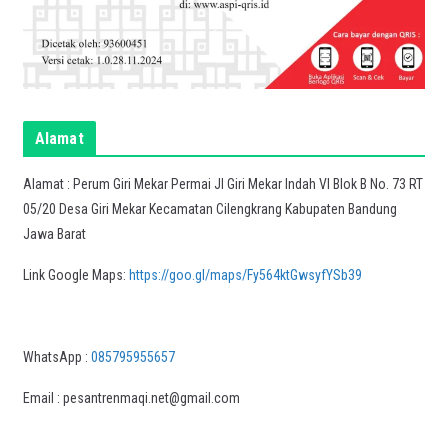
Alamat
Alamat : Perum Giri Mekar Permai Jl Giri Mekar Indah VI Blok B No. 73 RT
05/20 Desa Giri Mekar Kecamatan Cilengkrang Kabupaten Bandung
Jawa Barat
Link Google Maps:
https://goo.gl/maps/Fy564ktGwsyfYSb39
WhatsApp :
085795955657
Email : pesantrenmaqi.net@gmail.com