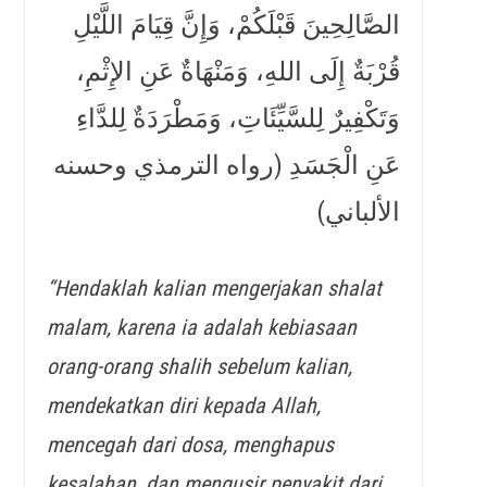
الصَّالِحِينَ قَبْلَكُمْ، وَإِنَّ قِيَامَ اللَّيْلِ
قُرْبَةٌ إِلَى اللهِ، وَمَنْهَاةٌ عَنِ الإِثْمِ،
وَتَكْفِيرٌ لِلسَّيِّئَاتِ، وَمَطْرَدَةٌ لِلدَّاءِ
عَنِ الْجَسَدِ (رواه الترمذي وحسنه
الألباني)
“Hendaklah kalian mengerjakan shalat
malam, karena ia adalah kebiasaan
orang-orang shalih sebelum kalian,
mendekatkan diri kepada Allah,
mencegah dari dosa, menghapus
kesalahan, dan mengusir penyakit dari