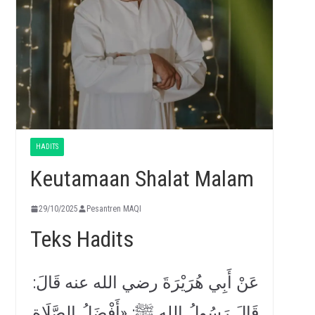
HADITS
Keutamaan Shalat Malam
29/10/2025
Pesantren MAQI
Teks Hadits
عَنْ أَبِي هُرَيْرَةَ رضي الله عنه قَالَ:
قَالَ رَسُولُ اللهِ ﷺ: «أَفْضَلُ الصَّلَاةِ