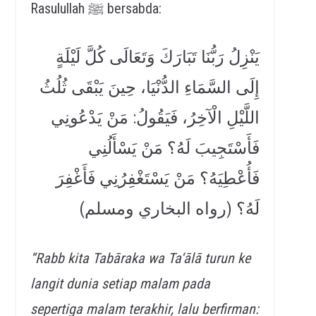
Rasulullah ﷺ bersabda:
يَنْزِلُ رَبُّنَا تَبَارَكَ وَتَعَالَى كُلَّ لَيْلَةٍ
إِلَى السَّمَاءِ الدُّنْيَا، حِينَ يَبْقَى ثُلُثُ
اللَّيْلِ الْآخِرُ، فَيَقُولُ: مَنْ يَدْعُونِي
فَأَسْتَجِيبَ لَهُ؟ مَنْ يَسْأَلُنِي
فَأُعْطِيَهُ؟ مَنْ يَسْتَغْفِرُنِي فَأَغْفِرَ
لَهُ؟ (رواه البخاري ومسلم)
“Rabb kita Tabāraka wa Ta‘ālā turun ke
langit dunia setiap malam pada
sepertiga malam terakhir, lalu berfirman: