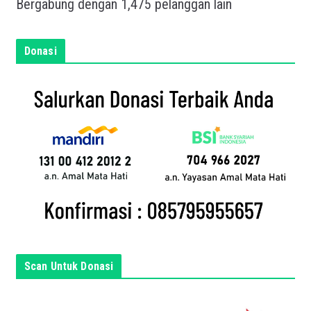
Bergabung dengan 1,475 pelanggan lain
n
e
m
Donasi
a
i
l
a
n
d
a
d
i
s
i
n
Scan Untuk Donasi
i