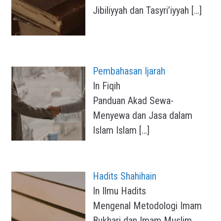
Jibiliyyah dan Tasyri’iyyah
[…]
Pembahasan Ijarah
In Fiqih
Panduan Akad Sewa-
Menyewa dan Jasa dalam
Islam Islam
[…]
Hadits Shahihain
In Ilmu Hadits
Mengenal Metodologi Imam
Bukhari dan Imam Muslim