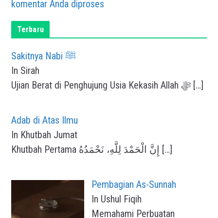
komentar Anda diproses
Terbaru
Sakitnya Nabi ﷺ
In Sirah
Ujian Berat di Penghujung Usia Kekasih Allah ﷻ
[…]
Adab di Atas Ilmu
In Khutbah Jumat
Khutbah Pertama إِنَّ الْحَمْدَ لِلَّهِ، نَحْمَدُهُ
[…]
Pembagian As-Sunnah
In Ushul Fiqih
Memahami Perbuatan