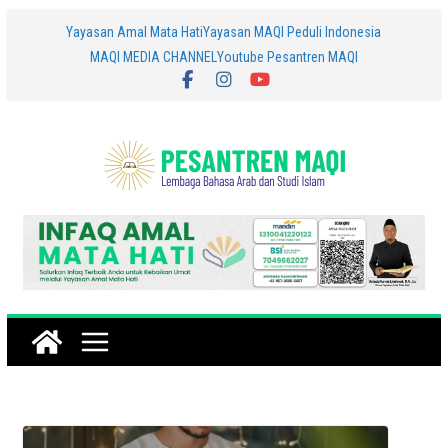
Skip
Yayasan Amal Mata Hati
Yayasan MAQI Peduli Indonesia
MAQI MEDIA CHANNEL
Youtube Pesantren MAQI
to
content