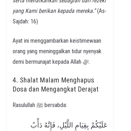
serta menafkahkan sebagian dari rezeki
yang Kami berikan kepada mereka.”
(As-
Sajdah: 16)
Ayat ini menggambarkan keistimewaan
orang yang meninggalkan tidur nyenyak
demi bermunajat kepada Allah ﷻ.
4. Shalat Malam Menghapus
Dosa dan Mengangkat Derajat
Rasulullah ﷺ bersabda:
عَلَيْكُمْ بِقِيَامِ اللَّيْلِ، فَإِنَّهُ دَأْبُ