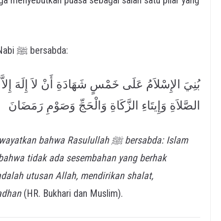
Dari Abdullah bin Umar رضي الله عنهما, Nabi ﷺ bersabda:
بُنِيَ الإِسْلاَمُ عَلَى خَمْسٍ شَهَادَةِ أَنْ لاَ إِلَهَ إِلاَّ ا
الصَّلاَةِ وَإِيتَاءِ الزَّكَاةِ وَالْحَجِّ وَصَوْمِ رَمَضَانَ
i bahwa tidak ada sesembahan yang berhak
alah utusan Allah, mendirikan shalat,
adhan
(HR. Bukhari dan Muslim).