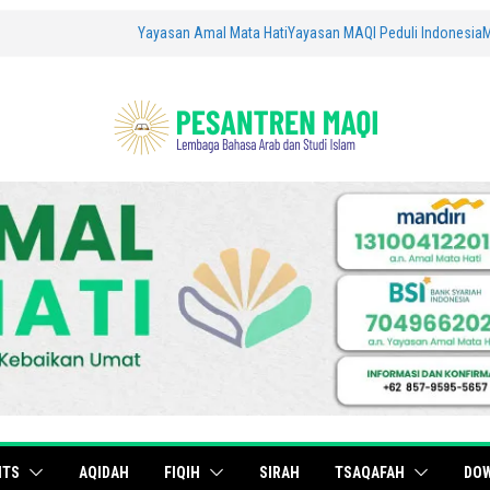
Yayasan Amal Mata Hati
Yayasan MAQI Peduli Indonesia
ITS
AQIDAH
FIQIH
SIRAH
TSAQAFAH
DO