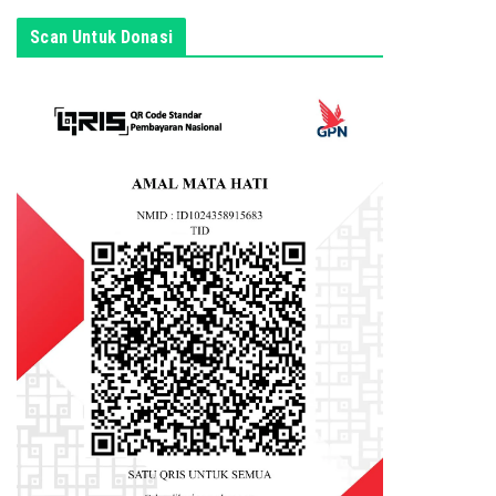
s
Scan Untuk Donasi
i
n
i