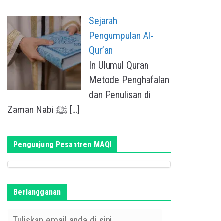
Sejarah
Pengumpulan Al-
Qur’an
In Ulumul Quran
Metode Penghafalan
dan Penulisan di
Zaman Nabi ﷺ
[…]
Pengunjung Pesantren MAQI
Berlangganan
T