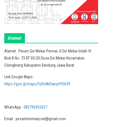
Alamat
Alamat : Perum Giri Mekar Permai Jl Giri Mekar Indah VI
Blok B No. 73 RT 05/20 Desa Giri Mekar Kecamatan
Cilengkrang Kabupaten Bandung Jawa Barat
Link Google Maps:
https://goo.gl/maps/Fy564ktGwsyfYSb39
WhatsApp :
085795955657
Email : pesantrenmaqi.net@gmail.com