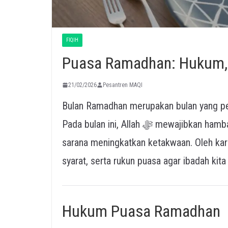
FIQIH
Puasa Ramadhan: Hukum, 
21/02/2026
Pesantren MAQI
Bulan Ramadhan merupakan bulan yang pen
Pada bulan ini, Allah ﷻ mewajibkan hamba-Nya untuk melaksanakan ibadah puasa sebagai
sarana meningkatkan ketakwaan. Oleh kar
syarat, serta rukun puasa agar ibadah kita
Hukum Puasa Ramadhan