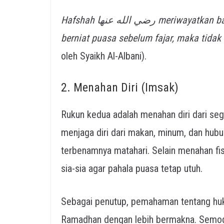
Hafshah رضي الله عنها meriwayatkan bahwa Nabi ﷺ bersabda: Barangsiapa yang tidak
berniat puasa sebelum fajar, maka tida
oleh Syaikh Al-Albani).
2. Menahan Diri (Imsak)
Rukun kedua adalah menahan diri dari seg
menjaga diri dari makan, minum, dan hubung
terbenamnya matahari. Selain menahan fisi
sia-sia agar pahala puasa tetap utuh.
Sebagai penutup, pemahaman tentang huku
Ramadhan dengan lebih bermakna. Semoga Allah ﷻ senantiasa memudahk