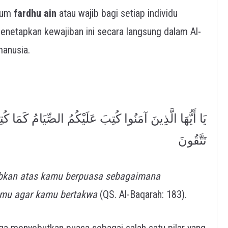
ukum
fardhu ain
atau wajib bagi setiap individu
manusia.
يَا أَيُّهَا الَّذِينَ آمَنُوا كُتِبَ عَلَيْكُمُ الصِّيَامُ كَمَا كُ
تَتَّقُونَ
ibkan atas kamu berpuasa sebagaimana
amu
agar kamu bertakwa
(QS. Al-Baqarah: 183).