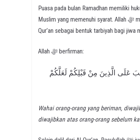
Puasa pada bulan Ramadhan memiliki h
Muslim yang memenuhi syarat. Allah ﷻ menetapkan kewajiban ini secara langsung dalam Al-
Qur’an sebagai bentuk tarbiyah bagi jiwa 
Allah ﷻ berfirman:
تِبَ عَلَى الَّذِينَ مِنْ قَبْلِكُمْ لَعَلَّكُمْ
Wahai orang-orang yang beriman, diwaj
diwajibkan atas orang-orang sebelum k
Selain dalil dari Al-Qur’an, Rasulullah ﷺ juga menyebutkan puasa sebagai salah satu pilar yang