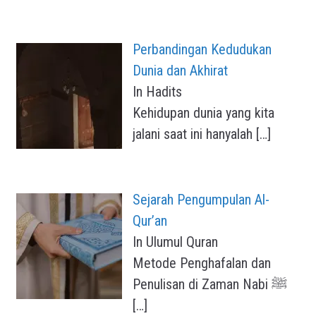
Perbandingan Kedudukan
Dunia dan Akhirat
In Hadits
Kehidupan dunia yang kita
jalani saat ini hanyalah
[…]
Sejarah Pengumpulan Al-
Qur’an
In Ulumul Quran
Metode Penghafalan dan
Penulisan di Zaman Nabi ﷺ
[…]