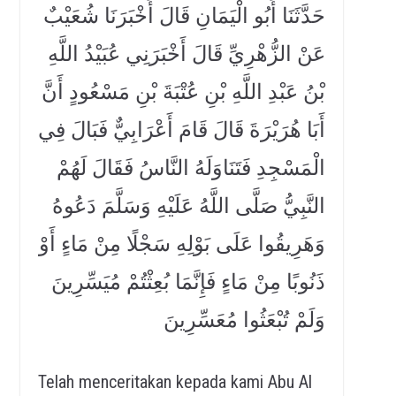
حَدَّثَنَا أَبُو الْيَمَانِ قَالَ أَخْبَرَنَا شُعَيْبٌ
عَنْ الزُّهْرِيِّ قَالَ أَخْبَرَنِي عُبَيْدُ اللَّهِ
بْنُ عَبْدِ اللَّهِ بْنِ عُتْبَةَ بْنِ مَسْعُودٍ أَنَّ
أَبَا هُرَيْرَةَ قَالَ قَامَ أَعْرَابِيٌّ فَبَالَ فِي
الْمَسْجِدِ فَتَنَاوَلَهُ النَّاسُ فَقَالَ لَهُمْ
النَّبِيُّ صَلَّى اللَّهُ عَلَيْهِ وَسَلَّمَ دَعُوهُ
وَهَرِيقُوا عَلَى بَوْلِهِ سَجْلًا مِنْ مَاءٍ أَوْ
ذَنُوبًا مِنْ مَاءٍ فَإِنَّمَا بُعِثْتُمْ مُيَسِّرِينَ
وَلَمْ تُبْعَثُوا مُعَسِّرِينَ
Telah menceritakan kepada kami Abu Al