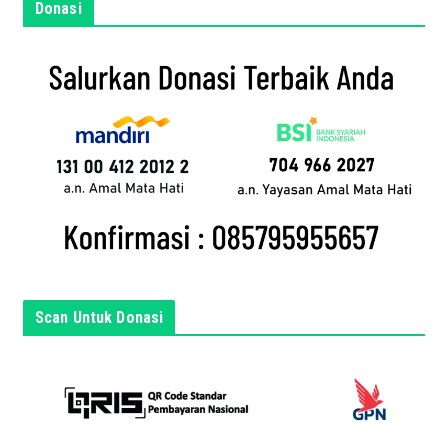
m
Donasi
a
i
l
a
n
d
a
d
i
s
i
n
Scan Untuk Donasi
i