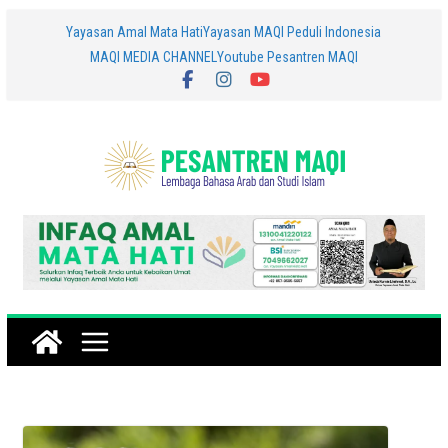
Skip
Yayasan Amal Mata Hati
Yayasan MAQI Peduli Indonesia
MAQI MEDIA CHANNEL
Youtube Pesantren MAQI
to
content