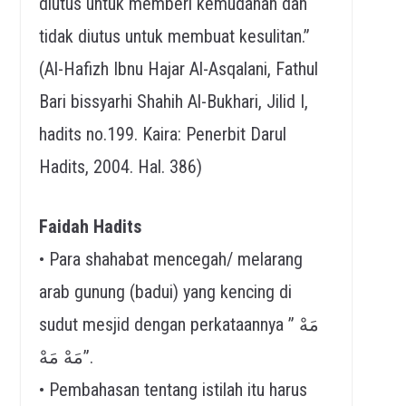
diutus untuk memberi kemudahan dan
tidak diutus untuk membuat kesulitan.”
(Al-Hafizh Ibnu Hajar Al-Asqalani, Fathul
Bari bissyarhi Shahih Al-Bukhari, Jilid I,
hadits no.199. Kaira: Penerbit Darul
Hadits, 2004. Hal. 386)
Faidah Hadits
• Para shahabat mencegah/ melarang
arab gunung (badui) yang kencing di
sudut mesjid dengan perkataannya ” مَهْ
مَهْ مَهْ”.
• Pembahasan tentang istilah itu harus