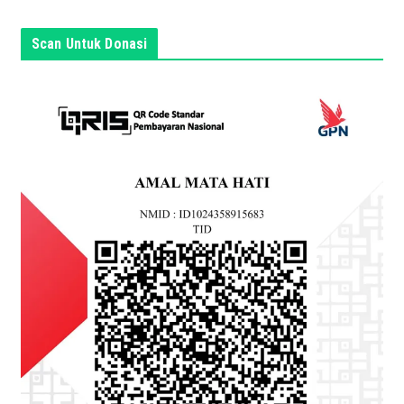
i
n
Scan Untuk Donasi
i