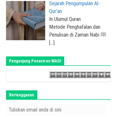
Sejarah Pengumpulan Al-
Qur’an
In Ulumul Quran
Metode Penghafalan dan
Penulisan di Zaman Nabi ﷺ
[…]
Pengunjung Pesantren MAQI
5
1
1
,
0
0
5
,
1
8
6
1
1
,
0
0
5
,
1
8
Berlangganan
T
u