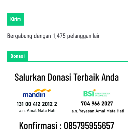
l
i
s
Kirim
k
a
Bergabung dengan 1,475 pelanggan lain
n
e
m
Donasi
a
i
l
a
n
d
a
d
i
s