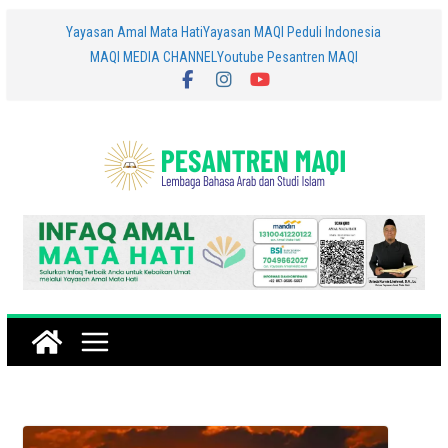
Skip
Yayasan Amal Mata Hati
Yayasan MAQI Peduli Indonesia
MAQI MEDIA CHANNEL
Youtube Pesantren MAQI
to
content