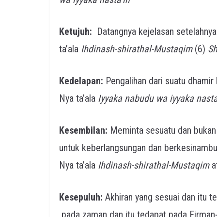
Ketujuh:
Datangnya kejelasan setelahnya
ta’ala
Ihdinash-shirathal-Mustaqim
(6)
Sh
Kedelapan:
Pengalihan dari suatu dhamir 
Nya ta’ala
Iyyaka nabudu wa iyyaka nasta
Kesembilan:
Meminta sesuatu dan bukan 
untuk keberlangsungan dan berkesinambun
Nya ta’ala
Ihdinash-shirathal-Mustaqim
a
Kesepuluh:
Akhiran yang sesuai dan itu t
pada zaman dan itu tedapat pada Firman-