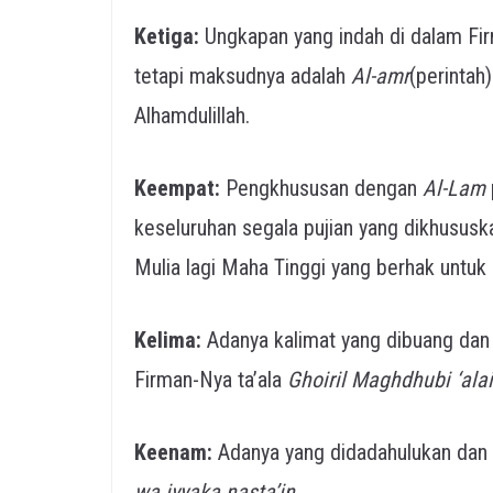
Ketiga:
Ungkapan yang indah di dalam Fi
tetapi maksudnya adalah
Al-amr
(perintah
Alhamdulillah.
Keempat:
Pengkhususan dengan
Al-Lam
keseluruhan segala pujian yang dikhususk
Mulia lagi Maha Tinggi yang berhak untu
Kelima:
Adanya kalimat yang dibuang da
Firman-Nya ta’ala
Ghoiril Maghdhubi ‘ala
Keenam:
Adanya yang didadahulukan dan
wa iyyaka nasta’in