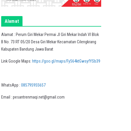
Alamat
Alamat : Perum Giri Mekar Permai Jl Giri Mekar Indah VI Blok
B No. 73 RT 05/20 Desa Giri Mekar Kecamatan Cilengkrang
Kabupaten Bandung Jawa Barat
Link Google Maps:
https://goo.gl/maps/Fy564ktGwsyfYSb39
WhatsApp :
085795955657
Email : pesantrenmaqi.net@gmail.com