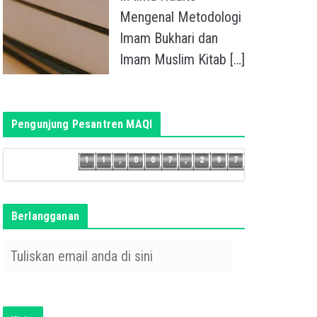
Mengenal Metodologi
Imam Bukhari dan
Imam Muslim Kitab
[…]
Pengunjung Pesantren MAQI
6
1
1
,
0
0
7
,
2
9
7
1
1
,
0
0
7
,
2
9
Berlangganan
T
u
l
i