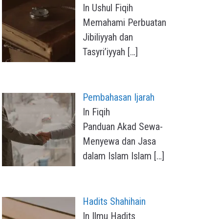
In Ushul Fiqih
Memahami Perbuatan
Jibiliyyah dan
Tasyri’iyyah
[…]
Pembahasan Ijarah
In Fiqih
Panduan Akad Sewa-
Menyewa dan Jasa
dalam Islam Islam
[…]
Hadits Shahihain
In Ilmu Hadits