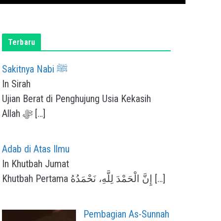
Terbaru
Sakitnya Nabi ﷺ
In Sirah
Ujian Berat di Penghujung Usia Kekasih
Allah ﷻ
[…]
Adab di Atas Ilmu
In Khutbah Jumat
Khutbah Pertama إِنَّ الْحَمْدَ لِلَّهِ، نَحْمَدُهُ
[…]
Pembagian As-Sunnah