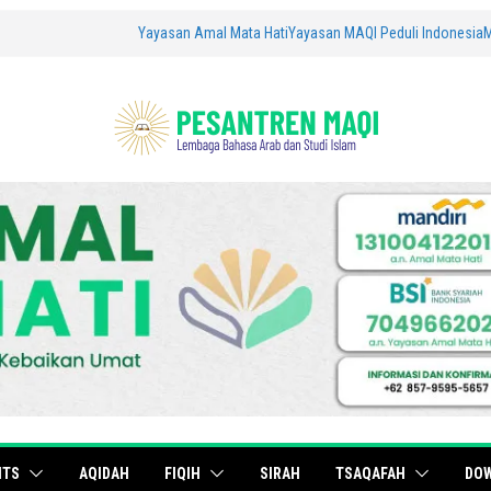
Yayasan Amal Mata Hati
Yayasan MAQI Peduli Indonesia
ITS
AQIDAH
FIQIH
SIRAH
TSAQAFAH
DO