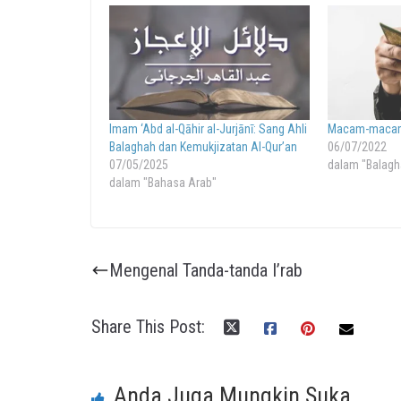
Imam ‘Abd al-Qāhir al-Jurjānī: Sang Ahli
Macam-macam 
Balaghah dan Kemukjizatan Al-Qur’an
06/07/2022
07/05/2025
dalam "Balagh
dalam "Bahasa Arab"
Mengenal Tanda-tanda I’rab
Share This Post:
Anda Juga Mungkin Suka