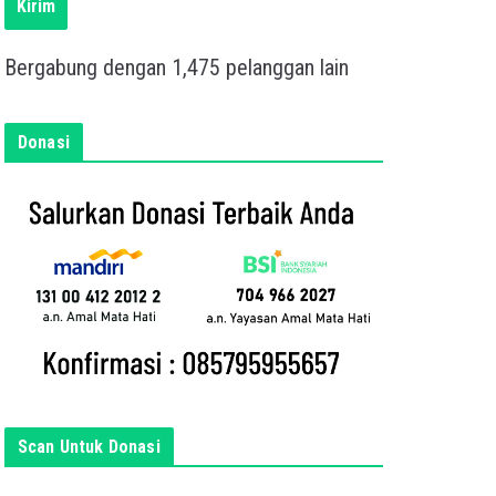
s
Kirim
k
a
Bergabung dengan 1,475 pelanggan lain
n
e
m
Donasi
a
i
l
a
n
d
a
d
i
s
i
Scan Untuk Donasi
n