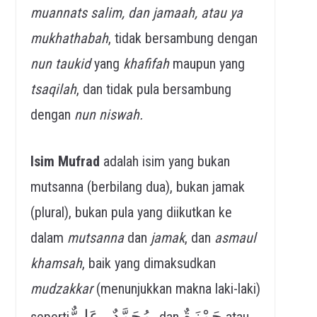
muannats salim, dan jamaah, atau ya
mukhathabah
, tidak bersambung dengan
nun taukid
yang
khafifah
maupun yang
tsaqilah
, dan tidak pula bersambung
dengan
nun niswah.
Isim Mufrad
adalah isim yang bukan
mutsanna (berbilang dua), bukan jamak
(plural), bukan pula yang diikutkan ke
dalam
mutsanna
dan
jamak
, dan
asmaul
khamsah
, baik yang dimaksudkan
mudzakkar
(menunjukkan makna laki-laki)
حَمْزَةٌ
مُحَمَّدٌ , عَلِيٌّ,
seperti
dan
atau