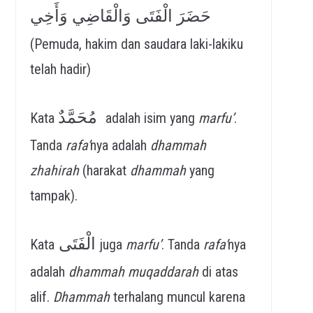
حَضَرَ الْفَتَى وَالْقَاضِي وَأَخِي
(Pemuda, hakim dan saudara laki-lakiku
telah hadir)
مُحَمَّدٌ
Kata
adalah isim yang
marfu’
.
Tanda
rafa’
nya adalah
dhammah
zhahirah
(harakat
dhammah
yang
tampak).
الْفَتَى
Kata
juga
marfu’
. Tanda
rafa’
nya
adalah
dhammah muqaddarah
di atas
alif.
Dhammah
terhalang muncul karena