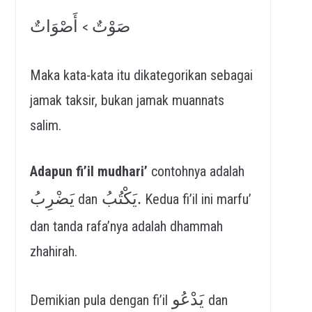
صَوْتٌ
أَصْوَاتٌ
>
Maka kata-kata itu dikategorikan sebagai
jamak taksir, bukan jamak muannats
salim.
Adapun fi’il mudhari’
contohnya adalah
يَكْتُبُ.
يَضْرِبُ
dan
Kedua fi’il ini marfu’
dan tanda rafa’nya adalah dhammah
zhahirah.
يَدْعُو
Demikian pula dengan fi’il
dan