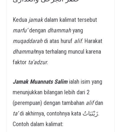
Kedua
jamak
dalam kalimat tersebut
marfu’
dengan
dhammah
yang
muqaddarah
di atas huruf
alif
. Harakat
dhammah
nya terhalang muncul karena
faktor
ta’adzur
.
Jamak
Muannats
Salim
ialah isim yang
menunjukkan bilangan lebih dari 2
(perempuan) dengan tambahan
alif
dan
ta’
di akhirnya, contohnya kata زَيْنَبَاتُ.
Contoh dalam kalimat: