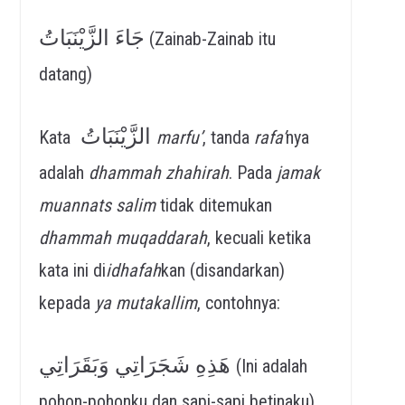
جَاءَ الزَّيْنَبَاتُ
(Zainab-Zainab itu
datang)
الزَّيْنَبَاتُ
Kata
marfu’
, tanda
rafa’
nya
adalah
dhammah
zhahirah
. Pada
jamak
muannats salim
tidak ditemukan
dhammah muqaddarah
, kecuali ketika
kata ini di
idhafah
kan (disandarkan)
kepada
ya mutakallim
, contohnya:
هَذِهِ شَجَرَاتِي وَبَقَرَاتِي
(Ini adalah
pohon-pohonku dan sapi-sapi betinaku)