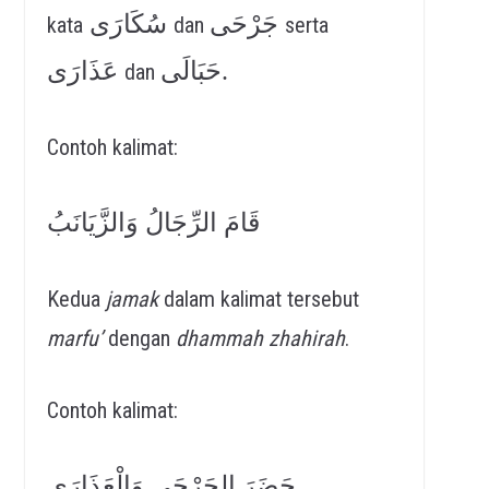
جَرْحَى
سُكَارَى
kata
dan
serta
حَبَالَى.
عَذَارَى
dan
Contoh kalimat:
قَامَ الرِّجَالُ وَالزَّيَانَبُ
Kedua
jamak
dalam kalimat tersebut
marfu’
dengan
dhammah
zhahirah
.
Contoh kalimat:
حَضَرَ الجَرْحَى وَالْعَذَارَى