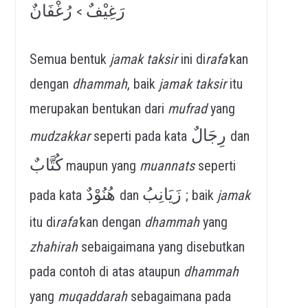
رَغِيْفٌ
رُغْفَانٌ
>
Semua bentuk
jamak taksir
ini di
rafa’
kan
dengan
dhammah
, baik
jamak taksir
itu
merupakan bentukan dari
mufrad
yang
رِجَالٌ
mudzakkar
seperti pada kata
dan
كُتَّابٌ
maupun yang
muannats
seperti
زَيَانِبُ
هُنُوْدٌ
pada kata
dan
; baik
jamak
itu di
rafa’
kan dengan
dhammah
yang
zhahirah
sebaigaimana yang disebutkan
pada contoh di atas ataupun
dhammah
yang
muqaddarah
sebagaimana pada