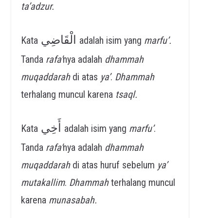
ta’adzur.
الْقَاضِي
Kata
adalah isim yang
marfu’.
Tanda
rafa’
nya adalah
dhammah
muqaddarah
di atas
ya’
.
Dhammah
terhalang muncul karena
tsaql.
أَخِي
Kata
adalah isim yang
marfu’
.
Tanda
rafa’
nya adalah
dhammah
muqaddarah
di atas huruf sebelum
ya’
mutakallim
.
Dhammah
terhalang muncul
karena
munasabah.