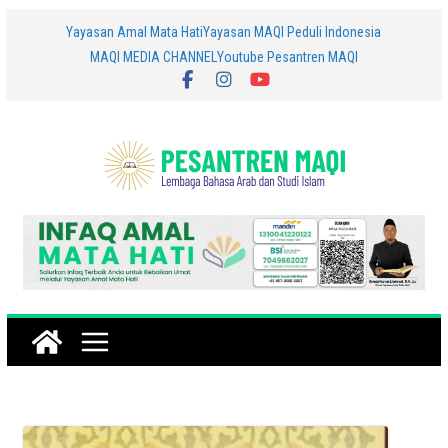
Skip
Yayasan Amal Mata Hati
Yayasan MAQI Peduli Indonesia
MAQI MEDIA CHANNEL
Youtube Pesantren MAQI
to
content