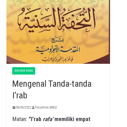
BAHASA ARAB
Mengenal Tanda-tanda
I’rab
08/06/2022
Pesantren MAQI
Matan:
“I’rab
rafa’
memiliki empat