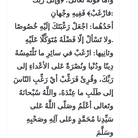
فارْغَبْ﴾ فَفِيهِ وجْهانِ:
أحَدُهُما: اجْعَلْ رَغْبَتَكَ إلَيْهِ خُصُوصًا
ولا تَسْألْ إلّا فَضْلَهُ مُتَوَكِّلًا عَلَيْهِ.
وثانِيها: ارْغَبْ في سائِرِ ما تَلْتَمِسُهُ
دِينًا ودُنْيا ونُصْرَةً عَلى الأعْداءِ إلى
رَبِّكَ، وقُرِئَ فَرَغِّبْ أيْ رَغِّبِ النّاسَ
إلى طَلَبِ ما عِنْدَهُ، واللَّهُ سُبْحانَهُ
وتَعالى أعْلَمُ وصَلّى اللَّهُ عَلى
سَيِّدِنا مُحَمَّدٍ وعَلى آلِهِ وصَحْبِهِ
وسَلَّمَ