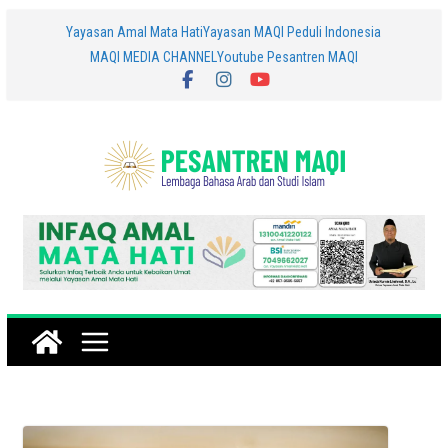
Skip
Yayasan Amal Mata Hati
Yayasan MAQI Peduli Indonesia
MAQI MEDIA CHANNEL
Youtube Pesantren MAQI
to
content