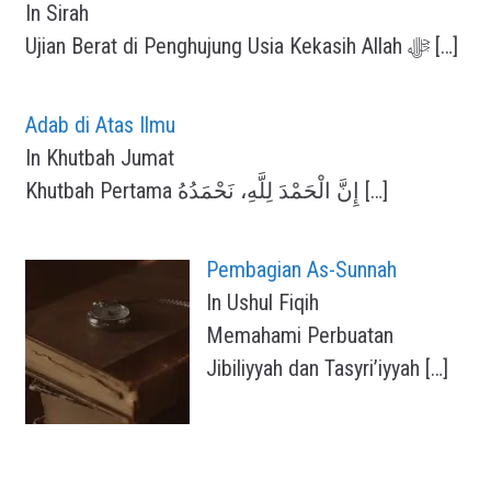
In Sirah
Ujian Berat di Penghujung Usia Kekasih Allah ﷻ
[…]
Adab di Atas Ilmu
In Khutbah Jumat
Khutbah Pertama إِنَّ الْحَمْدَ لِلَّهِ، نَحْمَدُهُ
[…]
Pembagian As-Sunnah
In Ushul Fiqih
Memahami Perbuatan
Jibiliyyah dan Tasyri’iyyah
[…]