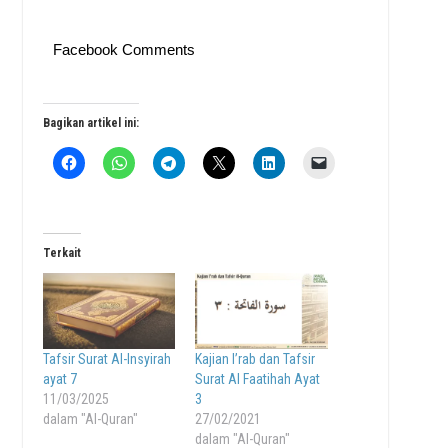
Facebook Comments
Bagikan artikel ini:
Terkait
Tafsir Surat Al-Insyirah
Kajian I’rab dan Tafsir
ayat 7
Surat Al Faatihah Ayat
11/03/2025
3
dalam "Al-Quran"
27/02/2021
dalam "Al-Quran"