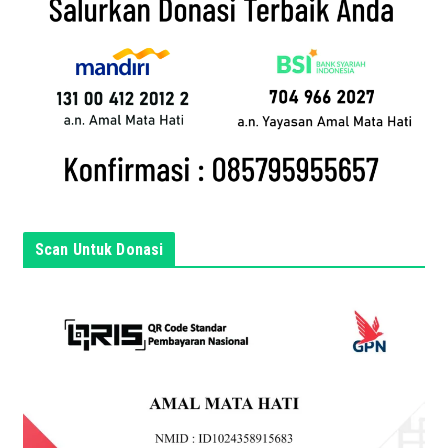
l
a
n
d
a
d
i
s
i
n
Scan Untuk Donasi
i