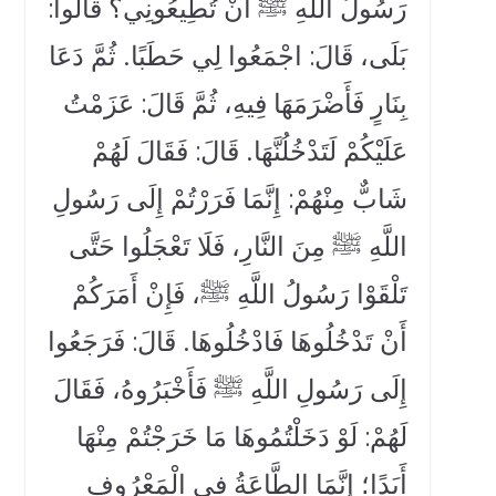
رَسُولُ اللَّهِ ﷺ أَنْ تُطِيعُونِي؟ قَالُوا:
بَلَى، قَالَ: اجْمَعُوا لِي حَطَبًا. ثُمَّ دَعَا
بِنَارٍ فَأَضْرَمَهَا فِيهِ، ثُمَّ قَالَ: عَزَمْتُ
عَلَيْكُمْ لَتَدْخُلُنَّهَا. قَالَ: فَقَالَ لَهُمْ
شَابٌّ مِنْهُمْ: إِنَّمَا فَرَرْتُمْ إِلَى رَسُولِ
اللَّهِ ﷺ مِنَ النَّارِ، فَلَا تَعْجَلُوا حَتَّى
تَلْقَوْا رَسُولُ اللَّهِ ﷺ، فَإِنْ أَمَرَكُمْ
أَنْ تَدْخُلُوهَا فَادْخُلُوهَا. قَالَ: فَرَجَعُوا
إِلَى رَسُولِ اللَّهِ ﷺ فَأَخْبَرُوهُ، فَقَالَ
لَهُمْ: لَوْ دَخَلْتُمُوهَا مَا خَرَجْتُمْ مِنْهَا
أَبَدًا؛ إِنَّمَا الطَّاعَةُ فِي الْمَعْرُوفِ