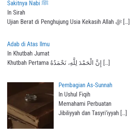
Sakitnya Nabi ﷺ
In Sirah
Ujian Berat di Penghujung Usia Kekasih Allah ﷻ
[…]
Adab di Atas Ilmu
In Khutbah Jumat
Khutbah Pertama إِنَّ الْحَمْدَ لِلَّهِ، نَحْمَدُهُ
[…]
Pembagian As-Sunnah
In Ushul Fiqih
Memahami Perbuatan
Jibiliyyah dan Tasyri’iyyah
[…]