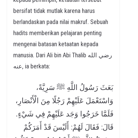
bersifat tidak mutlak karena harus
berlandaskan pada nilai makruf. Sebuah
hadits memberikan pelajaran penting
mengenai batasan ketaatan kepada
manusia. Dari Ali bin Abi Thalib رضي الله
عنه, ia berkata:
بَعَثَ رَسُولُ اللَّهِ ﷺ سَرِيَّةً،
وَاسْتَعْمَلَ عَلَيْهِمْ رَجُلًا مِنَ الْأَنْصَارِ،
فَلَمَّا خَرَجُوا وَجَد عَلَيْهِمْ فِي شَيْءٍ.
قَالَ: فَقَالَ لَهُمْ: أَلَيْسَ قَدْ أَمَرَكُمْ