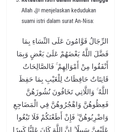
Allah ﷻ menjelaskan kedudukan
suami istri dalam surat An-Nisa:
الرِّجَالُ قَوَّامُونَ عَلَى النِّسَاءِ بِمَا
فَضَّلَ اللَّهُ بَعْضَهُمْ عَلَىٰ بَعْضٍ وَبِمَا
أَنْفَقُوا مِنْ أَمْوَالِهِمْ ۚ فَالصَّالِحَاتُ
قَانِتَاتٌ حَافِظَاتٌ لِلْغَيْبِ بِمَا حَفِظَ
اللَّهُ ۚ وَاللَّاتِي تَخَافُونَ نُشُوزَهُنَّ
فَعِظُوهُنَّ وَاهْجُرُوهُنَّ فِي الْمَضَاجِ
عِ
وَاضْرِبُوه
ُنَّ ۖ فَإِنْ أَطَعْنَكُمْ فَلَا تَبْغُوا
عَلَيْهِنَّ سَبِيلًا
ۗ إِنَّ اللَّهَ كَانَ عَلِيًّا كَبِيرًا