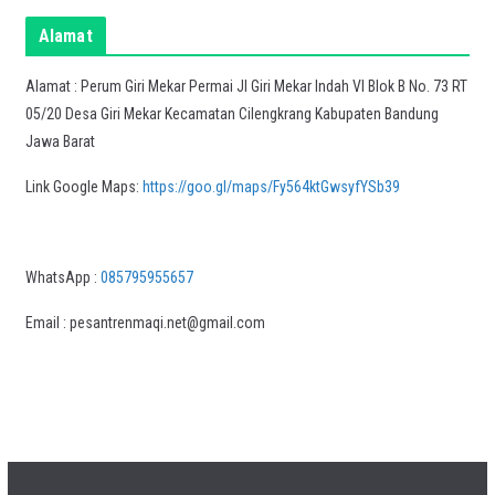
Alamat
Alamat : Perum Giri Mekar Permai Jl Giri Mekar Indah VI Blok B No. 73 RT
05/20 Desa Giri Mekar Kecamatan Cilengkrang Kabupaten Bandung
Jawa Barat
Link Google Maps:
https://goo.gl/maps/Fy564ktGwsyfYSb39
WhatsApp :
085795955657
Email : pesantrenmaqi.net@gmail.com