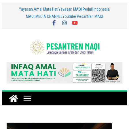
Skip
Yayasan Amal Mata Hati
Yayasan MAQI Peduli Indonesia
MAQI MEDIA CHANNEL
Youtube Pesantren MAQI
to
content