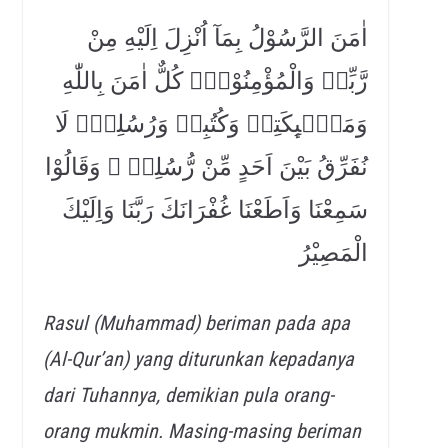
اٰمَنَ الرَّسُوْلُ بِمَآ اُنْزِلَ اِلَيْهِ مِنْ
رَّبِّهٖ وَالْمُؤْمِنُوْنَۗ كُلٌّ اٰمَنَ بِاللّٰهِ
وَمَلٰۤىِٕكَتِهٖ وَكُتُبِهٖ وَرُسُلِهٖۗ لَا
نُفَرِّقُ بَيْنَ اَحَدٍ مِّنْ رُّسُلِهٖ ۗ وَقَالُوْا
سَمِعْنَا وَاَطَعْنَا غُفْرَانَكَ رَبَّنَا وَاِلَيْكَ
الْمَصِيْرُ
Rasul (Muhammad) beriman pada apa
(Al-Qur’an) yang diturunkan kepadanya
dari Tuhannya, demikian pula orang-
orang mukmin. Masing-masing beriman