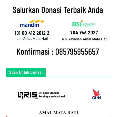
i
l
a
n
d
a
d
i
s
i
n
Scan Untuk Donasi
i