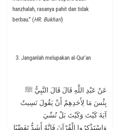
hanzhalah, rasanya pahit dan tidak
berbau.” (
HR. Bukhari
)
Janganlah melupakan al-Qur’an
عَنْ عَبْدِ اللَّهِ قَالَ قَالَ النَّبِيُّ ﷺ
بِئْسَ مَا لِأَحَدِهِمْ أَنْ يَقُولَ نَسِيتُ
آيَةَ كَيْتَ وَكَيْتَ بَلْ نُسِّيَ
وَاسْتَذْكِرُوا الْقُرْآنَ فَإِنَّهُ أَشَدُّ تَفَصِّيًا