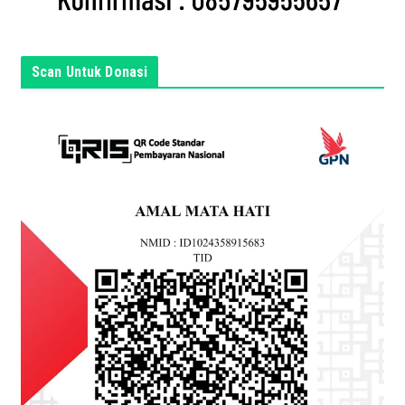
s
i
n
Scan Untuk Donasi
i