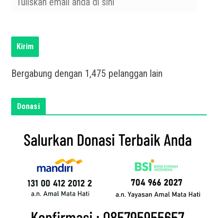
u
l
i
s
Kirim
k
a
Bergabung dengan 1,475 pelanggan lain
n
e
m
Donasi
a
i
l
a
n
d
a
d
i