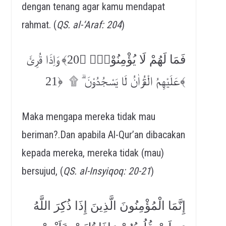
dengan tenang agar kamu mendapat
rahmat. (
QS. al-‘Araf: 204
)
فَمَا لَهُمْ لَا يُؤْمِنُوْنَۙ ﴿20﴾ وَاِذَا قُرِئَ
عَلَيْهِمُ الْقُرْاٰنُ لَا يَسْجُدُوْنَ ۗ ۩ ﴿21﴾
Maka mengapa mereka tidak mau
beriman?.Dan apabila Al-Qur’an dibacakan
kepada mereka, mereka tidak (mau)
bersujud, (
QS. al-Insyiqoq: 20-21
)
إِنَّمَا الْمُؤْمِنُونَ الَّذِينَ إِذَا ذُكِرَ اللَّهُ