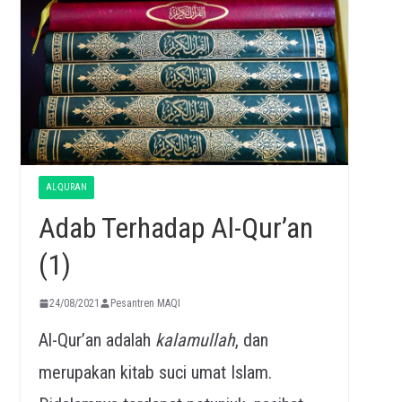
AL-QURAN
Adab Terhadap Al-Qur’an
(1)
24/08/2021
Pesantren MAQI
Al-Qur’an adalah
kalamullah
, dan
merupakan kitab suci umat Islam.