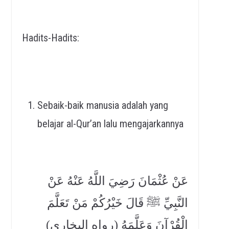
Hadits-Hadits:
Sebaik-baik manusia adalah yang
belajar al-Qur’an lalu mengajarkannya
عَنْ عُثْمَانَ رَضِيَ اللَّهُ عَنْهُ عَنْ
النَّبِيِّ ﷺ قَالَ خَيْرُكُمْ مَنْ تَعَلَّمَ
الْقُرْآنَ وَعَلَّمَهُ (رواه البخاري)