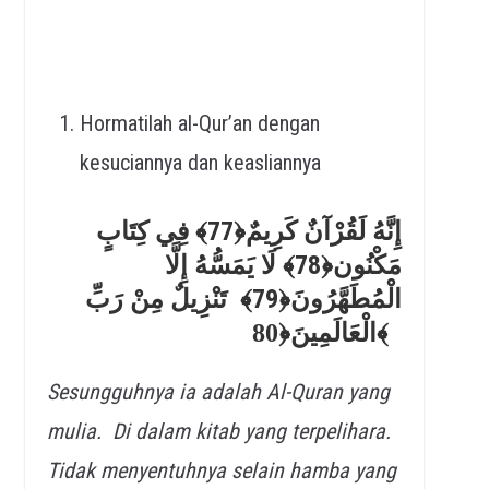
Hormatilah al-Qur’an dengan
kesuciannya dan keasliannya
إِنَّهُ لَقُرْآنٌ كَرِيمٌ﴿77﴾ فِي كِتَابٍ
مَكْنُون﴿78﴾ لَا يَمَسُّهُ إِلَّا
الْمُطَهَّرُونَ﴿79﴾ تَنْزِيلٌ مِنْ رَبِّ
الْعَالَمِينَ﴿
80﴾
Sesungguhnya ia adalah Al-Quran yang
mulia. Di dalam kitab yang terpelihara
.
Tidak menyentuhnya selain hamba yang