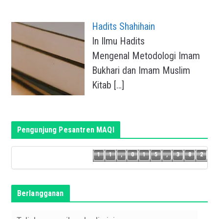
Hadits Shahihain
In Ilmu Hadits
Mengenal Metodologi Imam
Bukhari dan Imam Muslim
Kitab
[…]
Pengunjung Pesantren MAQI
1
1
1
,
0
1
5
,
3
8
2
1
1
,
0
1
5
,
3
8
Berlangganan
T