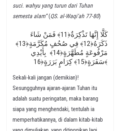
suci. wahyu yang turun dari Tuhan
semesta alam”
(
QS. al-Waqi’ah 77-80
)
كَلَّا إِنَّهَا تَذْكِرَةٌ﴿11﴾ فَمَنْ شَاءَ
ذَكَرَهُ﴿12﴾ فِي صُحُفٍ مُكَرَّمَةٍ﴿13﴾
مَرْفُوعَةٍ مُطَهَّرَةٍ﴿14﴾ بِأَيْدِي
سَفَرَةٍ﴿15﴾ كِرَامٍ بَرَرَةٍ﴿16﴾
Sekali-kali jangan (demikian)!
Sesungguhnya ajaran-ajaran Tuhan itu
adalah suatu peringatan, maka barang
siapa yang menghendaki, tentulah ia
memperhatikannya, di dalam kitab-kitab
yang dimuliakan, yang ditinggikan lagi