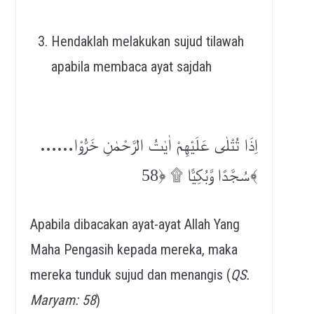
Hendaklah melakukan sujud tilawah
apabila membaca ayat sajdah
……
اِذَا تُتْلٰى عَلَيْهِمْ اٰيٰتُ الرَّحْمٰنِ خَرُّوْا
سُجَّدًا وَّبُكِيًّا ۩ ﴿58﴾
Apabila dibacakan ayat-ayat Allah Yang
Maha Pengasih kepada mereka, maka
mereka tunduk sujud dan menangis (
QS.
Maryam: 58
)