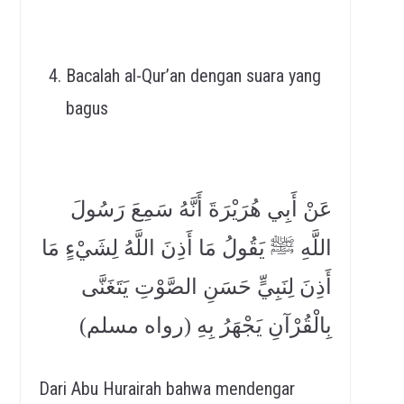
Bacalah al-Qur’an dengan suara yang
bagus
عَنْ أَبِي هُرَيْرَةَ أَنَّهُ سَمِعَ رَسُولَ
اللَّهِ ﷺ يَقُولُ مَا أَذِنَ اللَّهُ لِشَيْءٍ مَا
أَذِنَ لِنَبِيٍّ حَسَنِ الصَّوْتِ يَتَغَنَّى
بِالْقُرْآنِ يَجْهَرُ بِهِ (رواه مسلم)
Dari Abu Hurairah bahwa mendengar