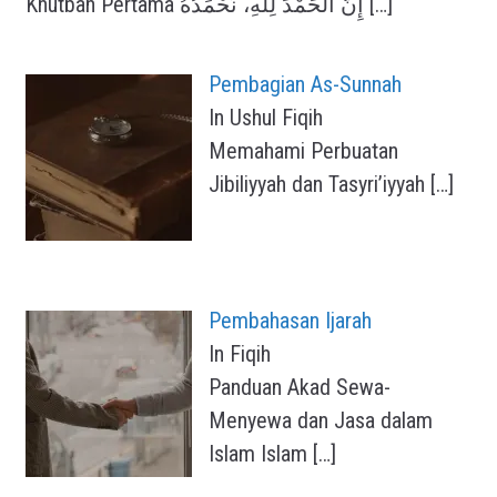
Khutbah Pertama إِنَّ الْحَمْدَ لِلَّهِ، نَحْمَدُهُ
[…]
Pembagian As-Sunnah
In Ushul Fiqih
Memahami Perbuatan
Jibiliyyah dan Tasyri’iyyah
[…]
Pembahasan Ijarah
In Fiqih
Panduan Akad Sewa-
Menyewa dan Jasa dalam
Islam Islam
[…]