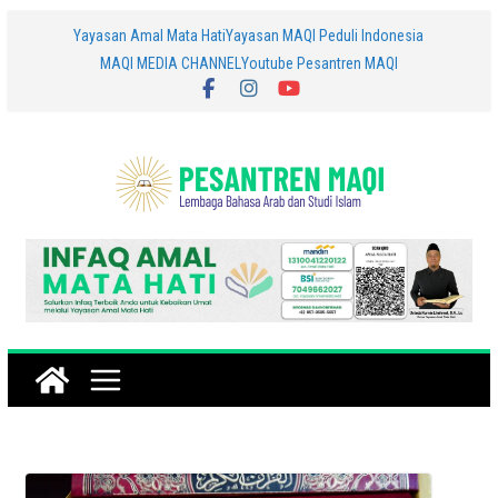
Skip
Yayasan Amal Mata Hati
Yayasan MAQI Peduli Indonesia
MAQI MEDIA CHANNEL
Youtube Pesantren MAQI
to
content