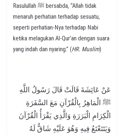
Rasulullah ﷺ bersabda, “Allah tidak
menaruh perhatian terhadap sesuatu,
seperti perhatian-Nya terhadap Nabi
ketika melagukan Al-Qur’an dengan suara
yang indah dan nyaring.” (
HR. Muslim
)
عَنْ عَائِشَةَ قَالَتْ قَالَ رَسُولُ اللَّهِ
ﷺ الْمَاهِرُ بِالْقُرْآنِ مَعَ السَّفَرَةِ
الْكِرَامِ الْبَرَرَةِ وَالَّذِي يَقْرَأُ الْقُرْآنَ
وَيَتَتَعْتَعُ فِيهِ وَهُوَ عَلَيْهِ شَاقٌّ لَهُ