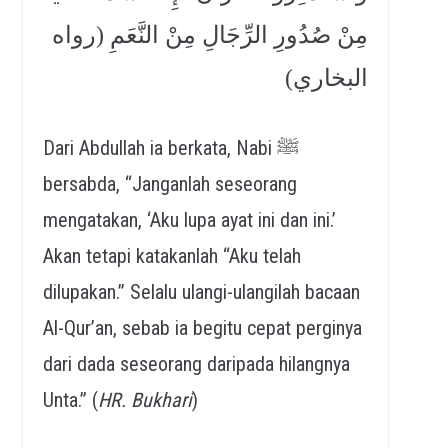
مِنْ صُدُورِ الرِّجَالِ مِنْ النَّعَمِ (رواه
البخاري)
Dari Abdullah ia berkata, Nabi ﷺ
bersabda, “Janganlah seseorang
mengatakan, ‘Aku lupa ayat ini dan ini.’
Akan tetapi katakanlah “Aku telah
dilupakan.” Selalu ulangi-ulangilah bacaan
Al-Qur’an, sebab ia begitu cepat perginya
dari dada seseorang daripada hilangnya
Unta.” (
HR. Bukhari
)