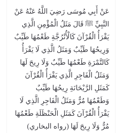
عَنْ أَبِي مُوسَى رَضِيَ اللَّهُ عَنْهُ عَنْ
النَّبِيِّ ﷺ قَالَ مَثَلُ الْمُؤْمِنِ الَّذِي
يَقْرَأُ الْقُرْآنَ كَالْأُتْرُجَّةِ طَعْمُهَا طَيِّبٌ
وَرِيحُهَا طَيِّبٌ وَمَثَلُ الَّذِي لَا يَقْرَأُ
كَالتَّمْرَةِ طَعْمُهَا طَيِّبٌ وَلَا رِيحَ لَهَا
وَمَثَلُ الْفَاجِرِ الَّذِي يَقْرَأُ الْقُرْآنَ
كَمَثَلِ الرَّيْحَانَةِ رِيحُهَا طَيِّبٌ
وَطَعْمُهَا مُرٌّ وَمَثَلُ الْفَاجِرِ الَّذِي لَا
يَقْرَأُ الْقُرْآنَ كَمَثَلِ الْحَنْظَلَةِ طَعْمُهَا
مُرٌّ وَلَا رِيحَ لَهَا (رواه البخاري)