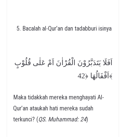
Bacalah al-Qur’an dan tadabburi isinya
اَفَلَا يَتَدَبَّرُوْنَ الْقُرْاٰنَ اَمْ عَلٰى قُلُوْبٍ
اَقْفَالُهَا ﴿42﴾
Maka tidakkah mereka menghayati Al-
Qur’an ataukah hati mereka sudah
terkunci? (
QS. Muhammad: 24
)