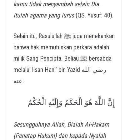
kamu tidak menyembah selain Dia.
Itulah agama yang lurus
(QS. Yusuf: 40).
Selain itu, Rasulullah ﷺ juga menekankan
bahwa hak memutuskan perkara adalah
milik Sang Pencipta. Beliau ﷺ bersabda
melalui lisan Hani’ bin Yazid رضي الله
عنه:
إِنَّ اللَّهَ هُوَ الْحَكَمُ وَإِلَيْهِ الْحُكْمُ
Sesungguhnya Allah, Dialah Al-Hakam
(Penetap Hukum) dan kepada-Nyalah