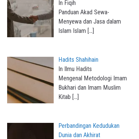
In Fiqih
Panduan Akad Sewa-
Menyewa dan Jasa dalam
Islam Islam
[…]
Hadits Shahihain
In Ilmu Hadits
Mengenal Metodologi Imam
Bukhari dan Imam Muslim
Kitab
[…]
Perbandingan Kedudukan
Dunia dan Akhirat