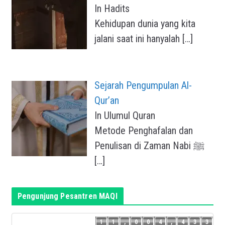
In Hadits
Kehidupan dunia yang kita
jalani saat ini hanyalah
[…]
Sejarah Pengumpulan Al-
Qur’an
In Ulumul Quran
Metode Penghafalan dan
Penulisan di Zaman Nabi ﷺ
[…]
Pengunjung Pesantren MAQI
2
1
1
,
0
0
4
,
4
3
3