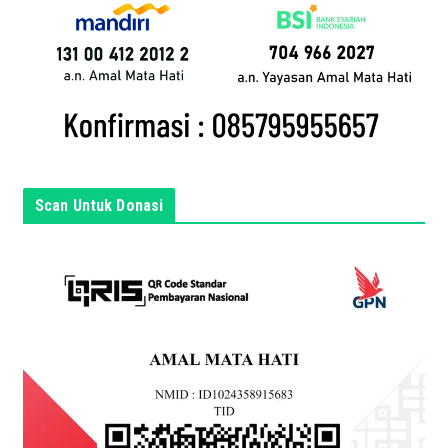
n
d
a
d
i
s
i
n
Scan Untuk Donasi
i