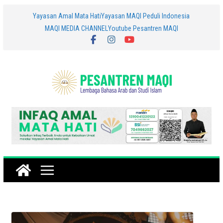
Skip
Yayasan Amal Mata Hati
Yayasan MAQI Peduli Indonesia
MAQI MEDIA CHANNEL
Youtube Pesantren MAQI
to
content