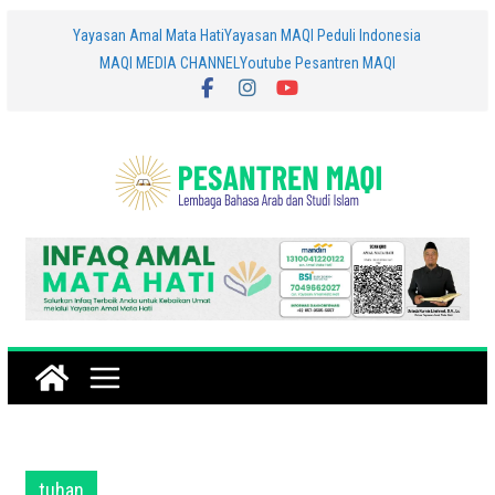
Skip
Yayasan Amal Mata Hati
Yayasan MAQI Peduli Indonesia
MAQI MEDIA CHANNEL
Youtube Pesantren MAQI
to
content
tuhan