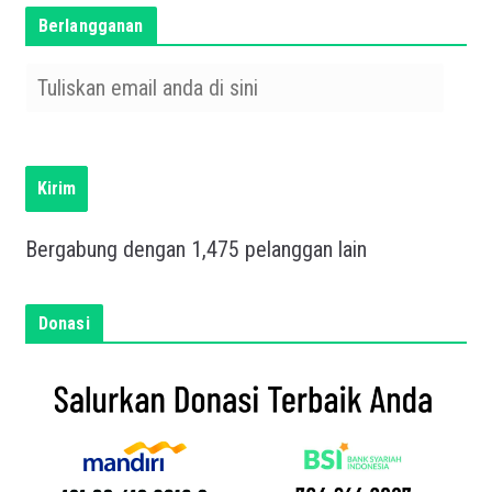
Berlangganan
T
u
l
i
s
Kirim
k
a
Bergabung dengan 1,475 pelanggan lain
n
e
m
Donasi
a
i
l
a
n
d