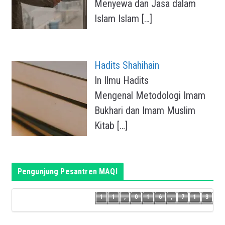
Menyewa dan Jasa dalam
Islam Islam
[…]
Hadits Shahihain
In Ilmu Hadits
Mengenal Metodologi Imam
Bukhari dan Imam Muslim
Kitab
[…]
Pengunjung Pesantren MAQI
2
1
1
,
0
1
6
,
7
1
3
1
1
,
0
1
6
,
7
1