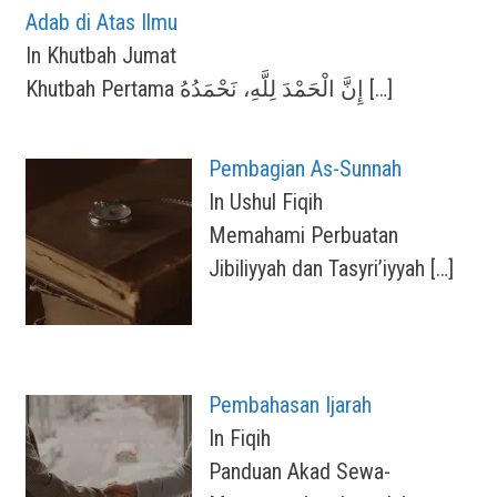
Adab di Atas Ilmu
In Khutbah Jumat
Khutbah Pertama إِنَّ الْحَمْدَ لِلَّهِ، نَحْمَدُهُ
[…]
Pembagian As-Sunnah
In Ushul Fiqih
Memahami Perbuatan
Jibiliyyah dan Tasyri’iyyah
[…]
Pembahasan Ijarah
In Fiqih
Panduan Akad Sewa-