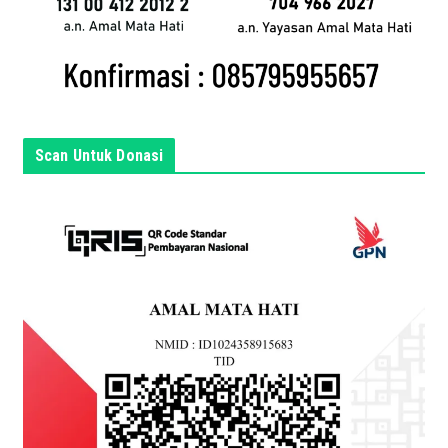
a
d
i
s
i
n
Scan Untuk Donasi
i