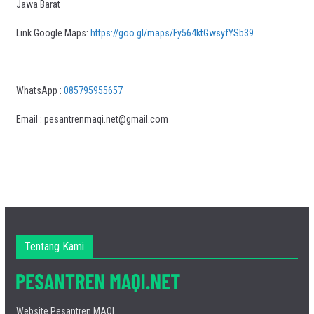
Jawa Barat
Link Google Maps:
https://goo.gl/maps/Fy564ktGwsyfYSb39
WhatsApp :
085795955657
Email : pesantrenmaqi.net@gmail.com
Tentang Kami
Website Pesantren MAQI