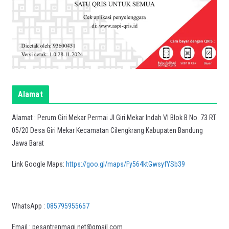
Alamat
Alamat : Perum Giri Mekar Permai Jl Giri Mekar Indah VI Blok B No. 73 RT
05/20 Desa Giri Mekar Kecamatan Cilengkrang Kabupaten Bandung
Jawa Barat
Link Google Maps:
https://goo.gl/maps/Fy564ktGwsyfYSb39
WhatsApp :
085795955657
Email : pesantrenmaqi.net@gmail.com