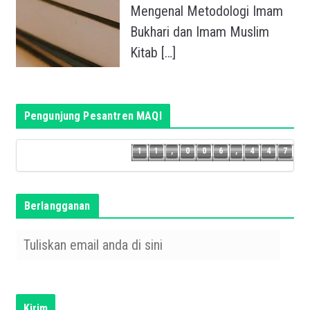
Mengenal Metodologi Imam
Bukhari dan Imam Muslim
Kitab
[…]
Pengunjung Pesantren MAQI
6
1
1
,
0
0
6
,
4
4
7
1
1
,
0
0
6
,
4
4
Berlangganan
T
u
l
i
s
Kirim