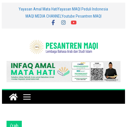
Skip
Yayasan Amal Mata Hati
Yayasan MAQI Peduli Indonesia
MAQI MEDIA CHANNEL
Youtube Pesantren MAQI
to
content
i’rab