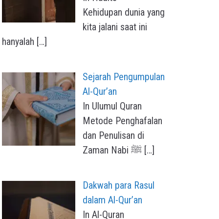
Kehidupan dunia yang
kita jalani saat ini
hanyalah
[…]
Sejarah Pengumpulan
Al-Qur’an
In Ulumul Quran
Metode Penghafalan
dan Penulisan di
Zaman Nabi ﷺ
[…]
Dakwah para Rasul
dalam Al-Qur’an
In Al-Quran