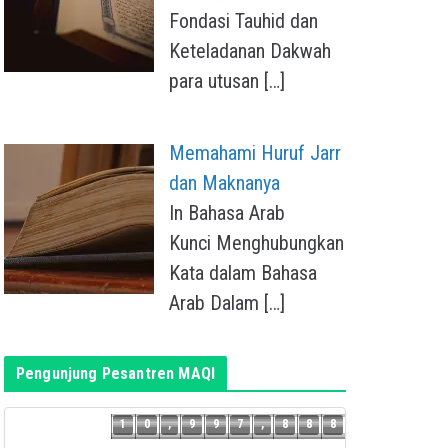
Fondasi Tauhid dan
Keteladanan Dakwah
para utusan
[…]
Memahami Huruf Jarr
dan Maknanya
In Bahasa Arab
Kunci Menghubungkan
Kata dalam Bahasa
Arab Dalam
[…]
Pengunjung Pesantren MAQI
7
1
0
,
9
9
7
,
8
8
8