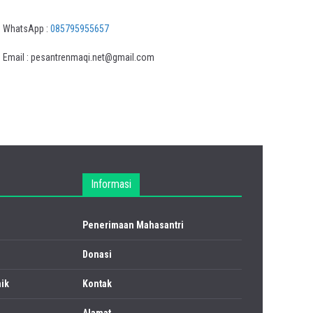
WhatsApp :
085795955657
Email : pesantrenmaqi.net@gmail.com
Informasi
Penerimaan Mahasantri
Donasi
ik
Kontak