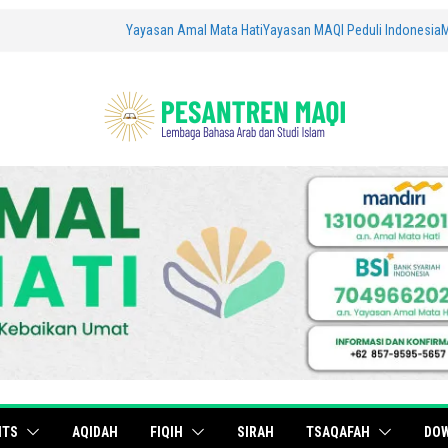
Yayasan Amal Mata Hati
Yayasan MAQI Peduli Indonesia
ITS
AQIDAH
FIQIH
SIRAH
TSAQAFAH
DO