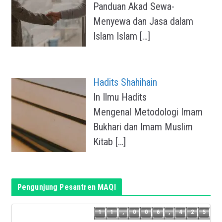
Panduan Akad Sewa-
Menyewa dan Jasa dalam
Islam Islam
[…]
Hadits Shahihain
In Ilmu Hadits
Mengenal Metodologi Imam
Bukhari dan Imam Muslim
Kitab
[…]
Pengunjung Pesantren MAQI
4
1
1
,
0
0
6
,
4
2
5