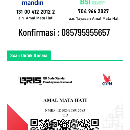
n
d
a
d
i
s
i
n
Scan Untuk Donasi
i