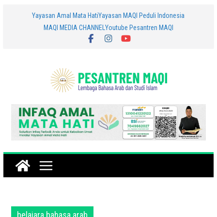
Skip
Yayasan Amal Mata Hati
Yayasan MAQI Peduli Indonesia
MAQI MEDIA CHANNEL
Youtube Pesantren MAQI
to
content
belajara bahasa arab