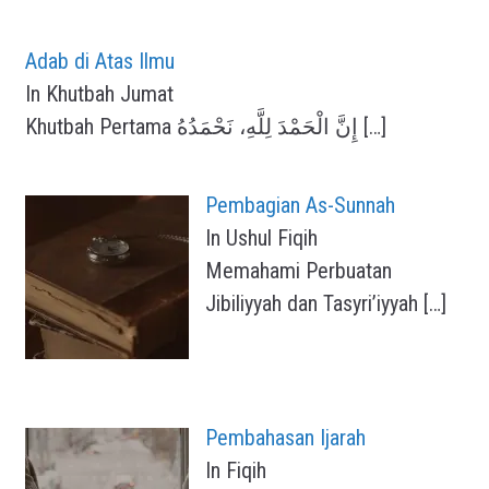
Adab di Atas Ilmu
In Khutbah Jumat
Khutbah Pertama إِنَّ الْحَمْدَ لِلَّهِ، نَحْمَدُهُ
[…]
Pembagian As-Sunnah
In Ushul Fiqih
Memahami Perbuatan
Jibiliyyah dan Tasyri’iyyah
[…]
Pembahasan Ijarah
In Fiqih