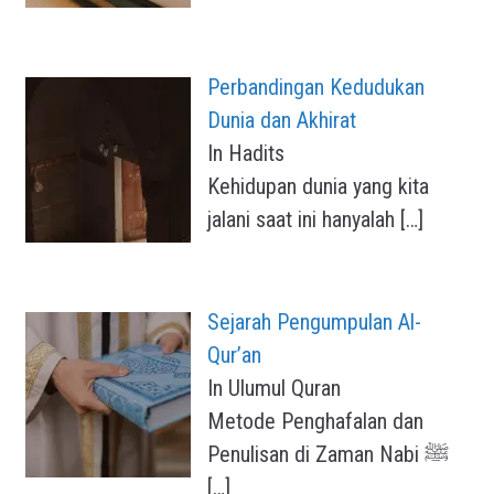
Perbandingan Kedudukan
Dunia dan Akhirat
In Hadits
Kehidupan dunia yang kita
jalani saat ini hanyalah
[…]
Sejarah Pengumpulan Al-
Qur’an
In Ulumul Quran
Metode Penghafalan dan
Penulisan di Zaman Nabi ﷺ
[…]