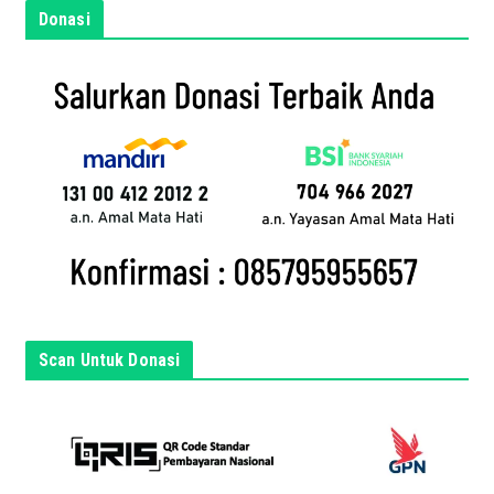
m
Donasi
a
i
l
a
n
d
a
d
i
s
i
n
Scan Untuk Donasi
i