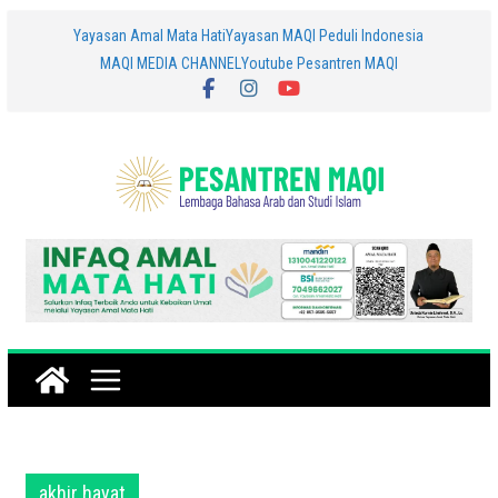
Skip
Yayasan Amal Mata Hati
Yayasan MAQI Peduli Indonesia
MAQI MEDIA CHANNEL
Youtube Pesantren MAQI
to
content
akhir hayat