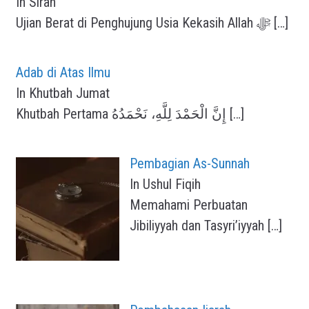
In Sirah
Ujian Berat di Penghujung Usia Kekasih Allah ﷻ
[…]
Adab di Atas Ilmu
In Khutbah Jumat
Khutbah Pertama إِنَّ الْحَمْدَ لِلَّهِ، نَحْمَدُهُ
[…]
Pembagian As-Sunnah
In Ushul Fiqih
Memahami Perbuatan
Jibiliyyah dan Tasyri’iyyah
[…]