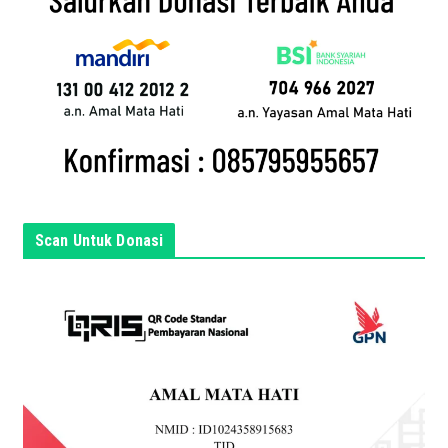
l
a
n
d
a
d
i
s
i
n
Scan Untuk Donasi
i