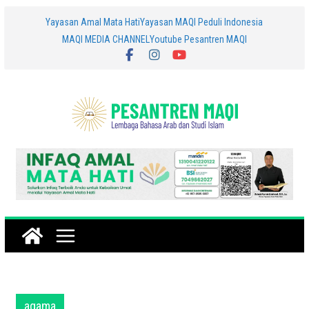
Skip
Yayasan Amal Mata Hati
Yayasan MAQI Peduli Indonesia
MAQI MEDIA CHANNEL
Youtube Pesantren MAQI
to
content
agama