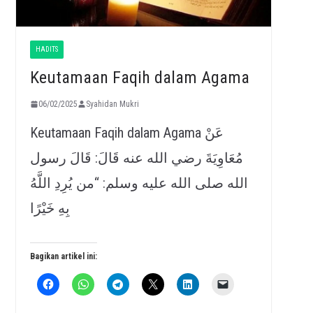
HADITS
Keutamaan Faqih dalam Agama
06/02/2025
Syahidan Mukri
Keutamaan Faqih dalam Agama عَنْ
مُعَاوِيَةَ رضي الله عنه قَالَ: قَالَ رسول
الله صلى الله عليه وسلم: “من يُرِدِ اللَّهُ
بِهِ خَيْرًا
Bagikan artikel ini: