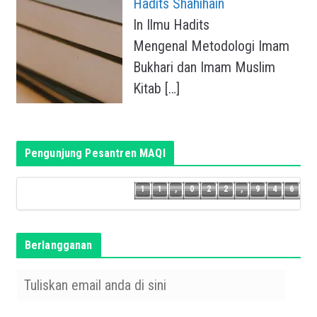
Hadits Shahihain
In Ilmu Hadits
Mengenal Metodologi Imam
Bukhari dan Imam Muslim
Kitab
[…]
Pengunjung Pesantren MAQI
5
1
1
,
0
2
2
,
9
4
6
1
1
,
0
2
2
,
9
4
Berlangganan
T
u
l