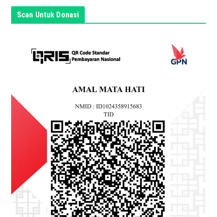
n
Scan Untuk Donasi
i