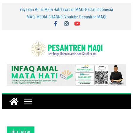
Skip
Yayasan Amal Mata Hati
Yayasan MAQI Peduli Indonesia
MAQI MEDIA CHANNEL
Youtube Pesantren MAQI
to
content
abu bakar