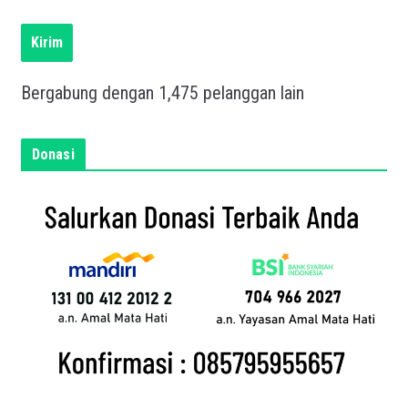
i
s
Kirim
k
a
Bergabung dengan 1,475 pelanggan lain
n
e
m
Donasi
a
i
l
a
n
d
a
d
i
s
i