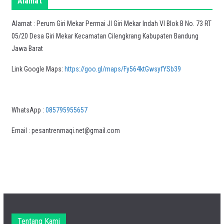
Alamat
Alamat : Perum Giri Mekar Permai Jl Giri Mekar Indah VI Blok B No. 73 RT
05/20 Desa Giri Mekar Kecamatan Cilengkrang Kabupaten Bandung
Jawa Barat
Link Google Maps:
https://goo.gl/maps/Fy564ktGwsyfYSb39
WhatsApp :
085795955657
Email : pesantrenmaqi.net@gmail.com
Tentang Kami