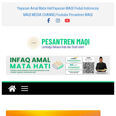
Skip
Yayasan Amal Mata Hati
Yayasan MAQI Peduli Indonesia
MAQI MEDIA CHANNEL
Youtube Pesantren MAQI
to
content