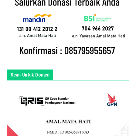
l
a
n
d
a
d
i
s
i
n
Scan Untuk Donasi
i