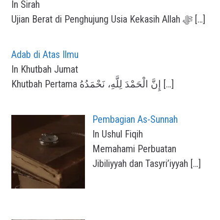
In Sirah
Ujian Berat di Penghujung Usia Kekasih Allah ﷻ
[…]
Adab di Atas Ilmu
In Khutbah Jumat
Khutbah Pertama إِنَّ الْحَمْدَ لِلَّهِ، نَحْمَدُهُ
[…]
Pembagian As-Sunnah
In Ushul Fiqih
Memahami Perbuatan
Jibiliyyah dan Tasyri’iyyah
[…]