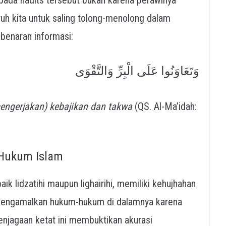
benaran informasi:
وَتَعَاوَنُوا عَلَى الْبِرِّ وَالتَّقْوَى
ngerjakan) kebajikan dan takwa
(QS. Al-Ma’idah:
 Hukum Islam
k lidzatihi maupun lighairihi, memiliki kehujhahan
b mengamalkan hukum-hukum di dalamnya karena
enjagaan ketat ini membuktikan akurasi