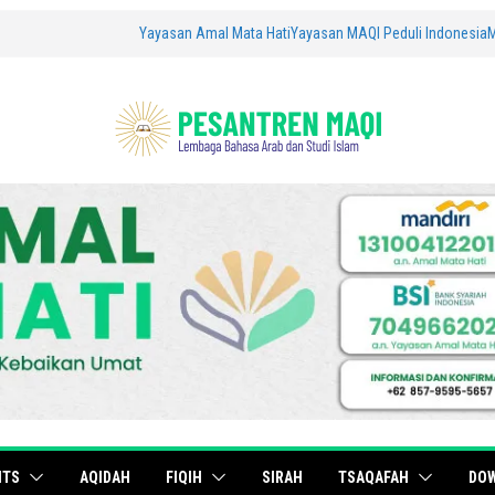
Yayasan Amal Mata Hati
Yayasan MAQI Peduli Indonesia
ITS
AQIDAH
FIQIH
SIRAH
TSAQAFAH
DO