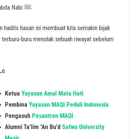
metodologi ulama salaf dalam memilah sabda Nabi ﷺ.
hadits hasan ini membuat kita semakin bijak
kan terburu-buru menolak sebuah riwayat sebelum
Lc
Ketua
Yayasan Amal Mata Hati
Pembina
Yayasan MAQI Peduli Indonesia
Pengasuh
Pesantren MAQI
Alumni Ta’lim ‘An Bu’d
Safwa University
Mesir