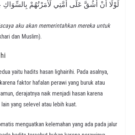
لَوْلَا أَنْ أَشُقَّ عَلَى أُمَّتِي لَأَمَرْتُهُمْ بِالسِّوَاكِ ع
iscaya aku akan memerintahkan mereka untuk
hari dan Muslim).
hi
dua yaitu hadits hasan lighairihi. Pada asalnya,
 karena faktor hafalan perawi yang buruk atau
amun, derajatnya naik menjadi hasan karena
ain yang selevel atau lebih kuat.
 otomatis menguatkan kelemahan yang ada pada jalur
pada hadits tersebut bukan karena perawinya