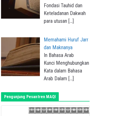
Fondasi Tauhid dan
Keteladanan Dakwah
para utusan
[…]
Memahami Huruf Jarr
dan Maknanya
In Bahasa Arab
Kunci Menghubungkan
Kata dalam Bahasa
Arab Dalam
[…]
Pengunjung Pesantren MAQI
2
1
0
,
9
9
7
,
8
7
3