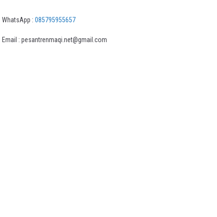
WhatsApp :
085795955657
Email : pesantrenmaqi.net@gmail.com