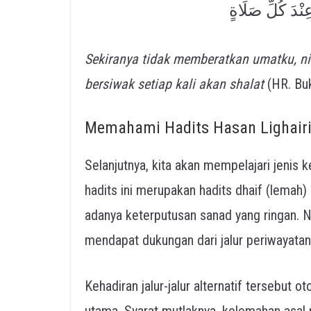
ِنْدَ كُلِّ صَلَاةٍ
Sekiranya tidak memberatkan umatku, n
bersiwak setiap kali akan shalat
(HR. Buk
Memahami Hadits Hasan Lighairi
Selanjutnya, kita akan mempelajari jenis ke
hadits ini merupakan hadits dhaif (lemah)
adanya keterputusan sanad yang ringan. N
mendapat dukungan dari jalur periwayatan l
Kehadiran jalur-jalur alternatif tersebut
utama. Syarat mutlaknya, kelemahan asal 