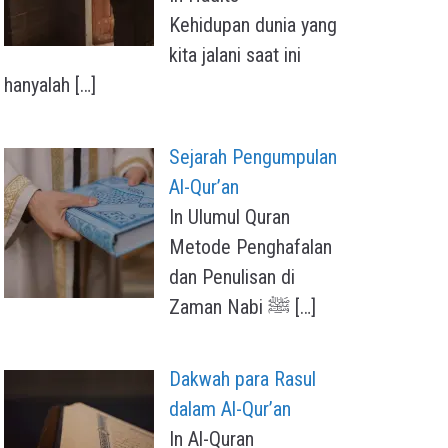
Kehidupan dunia yang
kita jalani saat ini
hanyalah
[…]
Sejarah Pengumpulan
Al-Qur’an
In Ulumul Quran
Metode Penghafalan
dan Penulisan di
Zaman Nabi ﷺ
[…]
Dakwah para Rasul
dalam Al-Qur’an
In Al-Quran