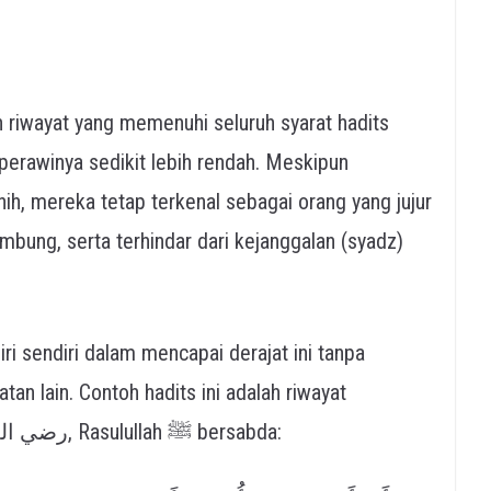
lah riwayat yang memenuhi seluruh syarat hadits
perawinya sedikit lebih rendah. Meskipun
hih, mereka tetap terkenal sebagai orang yang jujur
mbung, serta terhindar dari kejanggalan (syadz)
diri sendiri dalam mencapai derajat ini tanpa
an lain. Contoh hadits ini adalah riwayat
mengenai siwak. Dari Abu Hurairah رضي الله عنه, Rasulullah ﷺ bersabda: