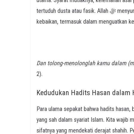
tertuduh dusta atau fasik. Allah ﷻ menyuruh kita untuk saling tolong-menolong dalam
kebaikan, termasuk dalam menguatkan ke
Dan tolong-menolonglah kamu dalam (me
2).
Kedudukan Hadits Hasan dalam
Para ulama sepakat bahwa hadits hasan, bai
yang sah dalam syariat Islam. Kita waji
sifatnya yang mendekati derajat shahih. P