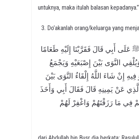
untuknya, maka itulah balasan kepadanya.
Do’akanlah orang/keluarga yang menja
 عَلَى أَبِي قَالَ فَقَرَّبْنَا إِلَيْهِ طَعَامًا
وَيُلْقِي النَّوَى بَيْنَ إِصْبَعَيْهِ وَيَجْمَعُ
يهِ إِنْ شَاءَ اللَّهُ إِلْقَاءُ النَّوَى بَيْنَ
 الَّذِي عَنْ يَمِينِهِ قَالَ فَقَالَ أَبِي وَأَخَذَ
لَهُمْ فِي مَا رَزَقْتَهُمْ وَاغْفِرْ لَهُمْ
dari Abdullah bin Busr dia berkata; Rasulullah ﷺ pernah bertamu di rumah bapakku, la