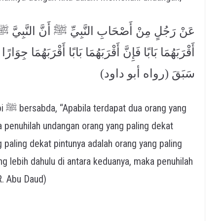
عَنْ رَجُلٍ مِنْ أَصْحَابِ النَّبِيِّ ﷺ أَنَّ النَّبِيَّ ﷺ ق
أَقْرَبَهُمَا بَابًا فَإِنَّ أَقْرَبَهُمَا بَابًا أَقْرَبَهُمَا جِوَ
سَبَقَ (رواه أبو داود)
enuhilah undangan orang yang paling dekat
 paling dekat pintunya adalah orang yang paling
ng lebih dahulu di antara keduanya, maka penuhilah
R. Abu Daud)