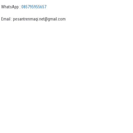
WhatsApp :
085795955657
Email : pesantrenmaqi.net@gmail.com