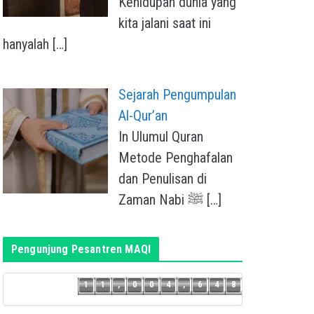
Kehidupan dunia yang
kita jalani saat ini
hanyalah
[…]
Sejarah Pengumpulan
Al-Qur’an
In Ulumul Quran
Metode Penghafalan
dan Penulisan di
Zaman Nabi ﷺ
[…]
Pengunjung Pesantren MAQI
7
1
1
,
0
0
4
,
6
4
8
1
1
,
0
0
4
,
6
4