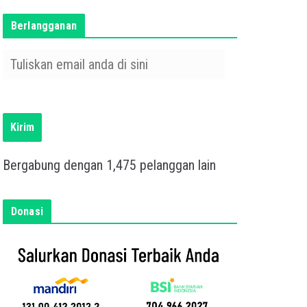
Berlangganan
T
u
l
i
s
Kirim
k
a
Bergabung dengan 1,475 pelanggan lain
n
e
m
Donasi
a
i
l
a
n