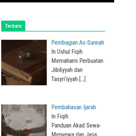
Terbaru
Pembagian As-Sunnah
In Ushul Fiqih
Memahami Perbuatan
Jibiliyyah dan
Tasyri’iyyah
[…]
Pembahasan Ijarah
In Fiqih
Panduan Akad Sewa-
Menyewa dan Jasa