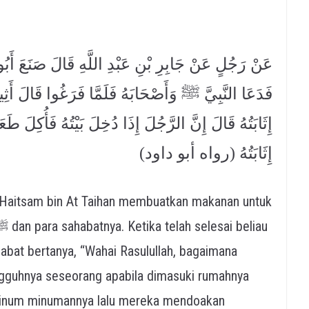
عَنْ رَجُلٍ عَنْ جَابِرِ بْنِ عَبْدِ اللَّهِ قَالَ صَنَعَ أَبُو ا
فَدَعَا النَّبِيَّ ﷺ وَأَصْحَابَهُ فَلَمَّا فَرَغُوا قَالَ أَثِي
إِثَابَتُهُ قَالَ إِنَّ الرَّجُلَ إِذَا دُخِلَ بَيْتُهُ فَأُكِلَ 
إِثَابَتُهُ (رواه أبو داود)
 Al Haitsam bin At Taihan membuatkan makanan untuk
abat bertanya, “Wahai Rasulullah, bagaimana
gguhnya seseorang apabila dimasuki rumahnya
inum minumannya lalu mereka mendoakan