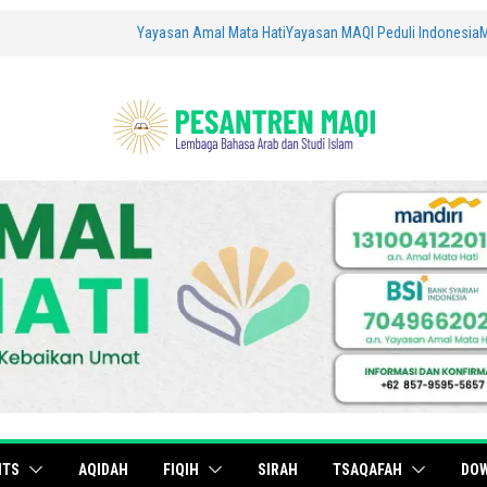
Yayasan Amal Mata Hati
Yayasan MAQI Peduli Indonesia
ITS
AQIDAH
FIQIH
SIRAH
TSAQAFAH
DO