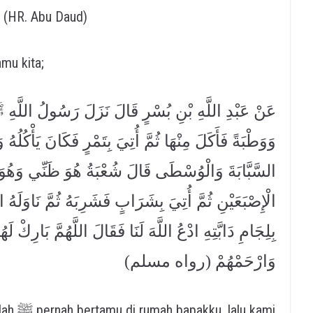
” (HR. Abu Daud)
mu kita;
عَنْ عَبْدِ اللَّهِ بْنِ بُسْرٍ قَالَ نَزَلَ رَسُولُ اللَّهِ ﷺ
وَوَطْبَةً فَأَكَلَ مِنْهَا ثُمَّ أُتِيَ بِتَمْرٍ فَكَانَ يَأْكُلُهُ 
السَّبَّابَةَ وَالْوُسْطَى قَالَ شُعْبَةُ هُوَ ظَنِّي وَهُوَ فِ
الْإِصْبَعَيْنِ ثُمَّ أُتِيَ بِشَرَابٍ فَشَرِبَهُ ثُمَّ نَاوَلَهُ
بِلِجَامِ دَابَّتِهِ ادْعُ اللَّهَ لَنَا فَقَالَ اللَّهُمَّ بَارِكْ 
وَارْحَمْهُمْ (رواه مسلم)
lu kami