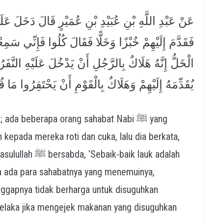
عَنْ عَبْدِ اللَّهِ بْنِ عُبَيْدِ بْنِ عُمَيْرٍ قَالَ دَخَلَ ع
فَقَدَّمَ إِلَيْهِمْ خُبْزًا وَخَلًّا فَقَالَ كُلُوا فَإِنِّي س
الْخَلُّ إِنَّهُ هَلَاكٌ بِالرَّجُلِ أَنْ يَدْخُلَ عَلَيْهِ النَّفَر
يُقَدِّمَهُ إِلَيْهِمْ وَهَلَاكٌ بِالْقَوْمِ أَنْ يَحْتَقِرُوا )
 ada beberapa orang sahabat Nabi ﷺ yang
 kepada mereka roti dan cuka, lalu dia berkata,
baik lauk adalah
ka ada para sahabatnya yang menemuinya,
ggapnya tidak berharga untuk disuguhkan
celaka jika mengejek makanan yang disuguhkan